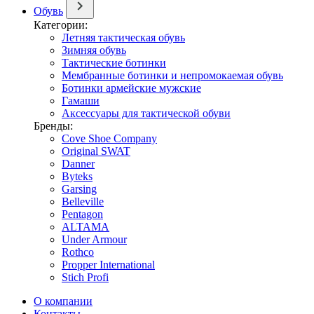
Обувь
Категории:
Летняя тактическая обувь
Зимняя обувь
Тактические ботинки
Мембранные ботинки и непромокаемая обувь
Ботинки армейские мужские
Гамаши
Аксессуары для тактической обуви
Бренды:
Cove Shoe Company
Original SWAT
Danner
Byteks
Garsing
Belleville
Pentagon
ALTAMA
Under Armour
Rothco
Propper International
Stich Profi
О компании
Контакты