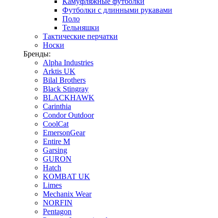
Камуфляжные футболки
Футболки с длинными рукавами
Поло
Тельняшки
Тактические перчатки
Носки
Бренды:
Alpha Industries
Arktis UK
Bilal Brothers
Black Stingray
BLACKHAWK
Carinthia
Condor Outdoor
CoolCat
EmersonGear
Entire M
Garsing
GURON
Hatch
KOMBAT UK
Limes
Mechanix Wear
NORFIN
Pentagon