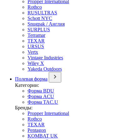
Propper International
Rothco
RUSULTRAS
Schott NYC
Snugpak / Англия
SURPLUS
Terramar
TEXAR
URSUS
Vertx
Vintage Industries
Wiley X
Yakeda Outdoors
Полевая форма
Категории:
Форма BDU
Форма ACU
Форма TAC.U
Бренды:
Propper International
Rothco
TEXAR
Pentagon
KOMBAT UK