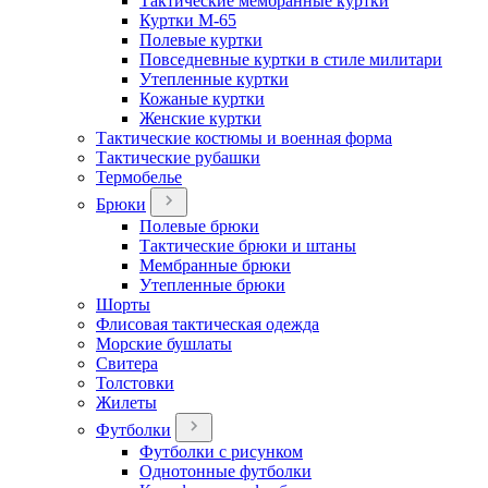
Тактические мембранные куртки
Куртки М-65
Полевые куртки
Повседневные куртки в стиле милитари
Утепленные куртки
Кожаные куртки
Женские куртки
Тактические костюмы и военная форма
Тактические рубашки
Термобелье
Брюки
Полевые брюки
Тактические брюки и штаны
Мембранные брюки
Утепленные брюки
Шорты
Флисовая тактическая одежда
Морские бушлаты
Свитера
Толстовки
Жилеты
Футболки
Футболки с рисунком
Однотонные футболки