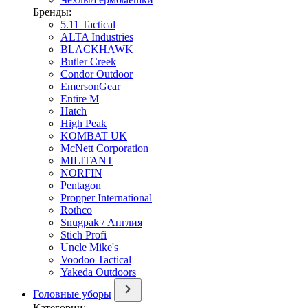
Бренды:
5.11 Tactical
ALTA Industries
BLACKHAWK
Butler Creek
Condor Outdoor
EmersonGear
Entire M
Hatch
High Peak
KOMBAT UK
McNett Corporation
MILITANT
NORFIN
Pentagon
Propper International
Rothco
Snugpak / Англия
Stich Profi
Uncle Mike's
Voodoo Tactical
Yakeda Outdoors
Головные уборы
Категории: