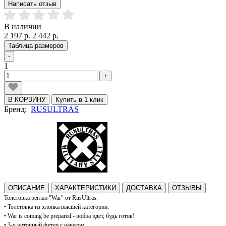
Написать отзыв
В наличии
2 197 р.
2 442 р.
Таблица размеров
-
1
+
В КОРЗИНУ
Купить в 1 клик
Бренд:
RUSULTRAS
ОПИСАНИЕ
ХАРАКТЕРИСТИКИ
ДОСТАВКА
ОТЗЫВЫ
Толстовка реглан "War" от RusUltras.
•
Толстовка из хлопка высшей категории.
• War is coming be prepared - война идет, будь готов!
•
3-х ниточный футер с начесом.