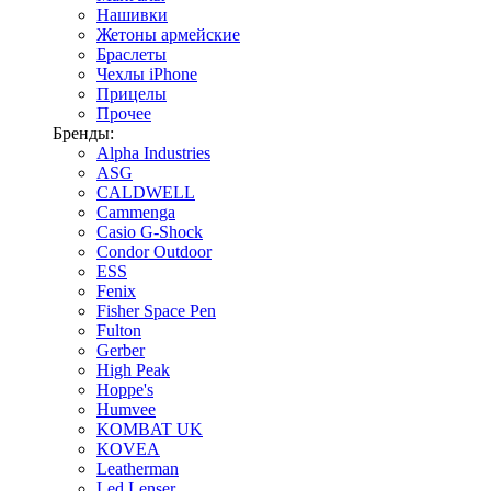
Нашивки
Жетоны армейские
Браслеты
Чехлы iPhone
Прицелы
Прочее
Бренды:
Alpha Industries
ASG
CALDWELL
Cammenga
Casio G-Shock
Condor Outdoor
ESS
Fenix
Fisher Space Pen
Fulton
Gerber
High Peak
Hoppe's
Humvee
KOMBAT UK
KOVEA
Leatherman
Led Lenser