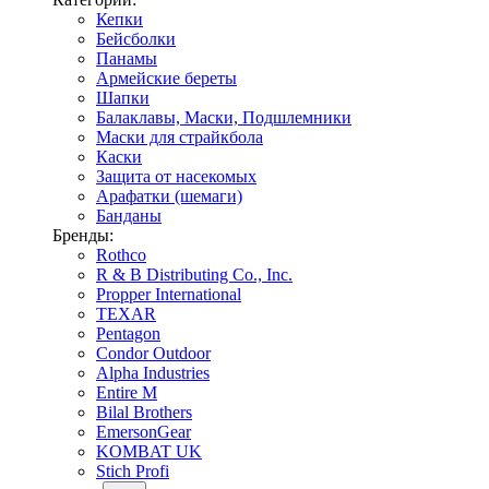
Кепки
Бейсболки
Панамы
Армейские береты
Шапки
Балаклавы, Маски, Подшлемники
Маски для страйкбола
Каски
Защита от насекомых
Арафатки (шемаги)
Банданы
Бренды:
Rothco
R & B Distributing Co., Inc.
Propper International
TEXAR
Pentagon
Condor Outdoor
Alpha Industries
Entire M
Bilal Brothers
EmersonGear
KOMBAT UK
Stich Profi