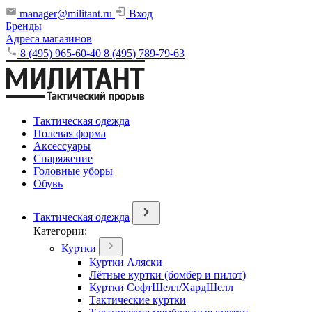
manager@militant.ru
Вход
Бренды
Адреса магазинов
8 (495) 965-60-40
8 (495) 789-79-63
Тактическая одежда
Полевая форма
Аксессуары
Снаряжение
Головные уборы
Обувь
Тактическая одежда
Категории:
Куртки
Куртки Аляски
Лётные куртки (бомбер и пилот)
Куртки СофтШелл/ХардШелл
Тактические куртки