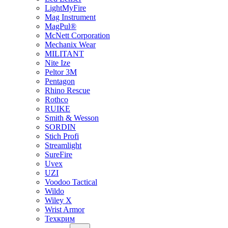
LightMyFire
Mag Instrument
MagPul®
McNett Corporation
Mechanix Wear
MILITANT
Nite Ize
Peltor 3M
Pentagon
Rhino Rescue
Rothco
RUIKE
Smith & Wesson
SORDIN
Stich Profi
Streamlight
SureFire
Uvex
UZI
Voodoo Tactical
Wildo
Wiley X
Wrist Armor
Техкрим