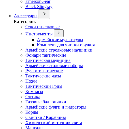
EmersonGear
Black Stingray
Аксессуары
Категории:
Очки стрелковые
Инструменты
Армейские мультитулы
Комплект для чистки оружия
Армейские стрелковые наушники
Фонари тактические
Тактическая медицина
Армейские столовые наборы
Ручки тактические
Тактические часы
Ножи
Тактический Грим
Компасы
Оптика
Газовые баллончики
Армейские фляги и гидраторы
Корды
Свистки / Карабины
Химический источник света
Мангалы