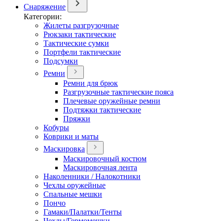
Снаряжение
Категории:
Жилеты разгрузочные
Рюкзаки тактические
Тактические сумки
Портфели тактические
Подсумки
Ремни
Ремни для брюк
Разгрузочные тактические пояса
Плечевые оружейные ремни
Подтяжки тактические
Пряжки
Кобуры
Коврики и маты
Маскировка
Маскировочный костюм
Маскировочная лента
Наколенники / Налокотники
Чехлы оружейные
Спальные мешки
Пончо
Гамаки/Палатки/Тенты
Чехлы/Гермомешки