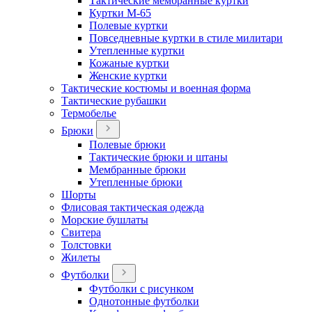
Тактические мембранные куртки
Куртки М-65
Полевые куртки
Повседневные куртки в стиле милитари
Утепленные куртки
Кожаные куртки
Женские куртки
Тактические костюмы и военная форма
Тактические рубашки
Термобелье
Брюки
Полевые брюки
Тактические брюки и штаны
Мембранные брюки
Утепленные брюки
Шорты
Флисовая тактическая одежда
Морские бушлаты
Свитера
Толстовки
Жилеты
Футболки
Футболки с рисунком
Однотонные футболки