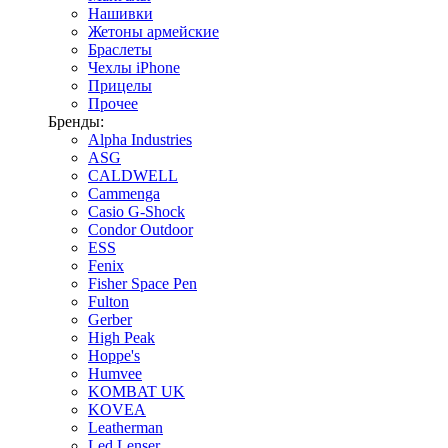
Нашивки
Жетоны армейские
Браслеты
Чехлы iPhone
Прицелы
Прочее
Бренды:
Alpha Industries
ASG
CALDWELL
Cammenga
Casio G-Shock
Condor Outdoor
ESS
Fenix
Fisher Space Pen
Fulton
Gerber
High Peak
Hoppe's
Humvee
KOMBAT UK
KOVEA
Leatherman
Led Lenser