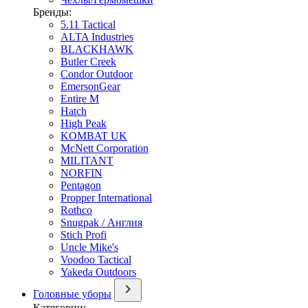
Бренды:
5.11 Tactical
ALTA Industries
BLACKHAWK
Butler Creek
Condor Outdoor
EmersonGear
Entire M
Hatch
High Peak
KOMBAT UK
McNett Corporation
MILITANT
NORFIN
Pentagon
Propper International
Rothco
Snugpak / Англия
Stich Profi
Uncle Mike's
Voodoo Tactical
Yakeda Outdoors
Головные уборы
Категории: