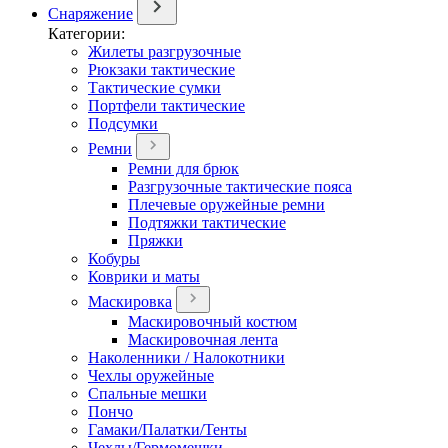
Снаряжение
Категории:
Жилеты разгрузочные
Рюкзаки тактические
Тактические сумки
Портфели тактические
Подсумки
Ремни
Ремни для брюк
Разгрузочные тактические пояса
Плечевые оружейные ремни
Подтяжки тактические
Пряжки
Кобуры
Коврики и маты
Маскировка
Маскировочный костюм
Маскировочная лента
Наколенники / Налокотники
Чехлы оружейные
Спальные мешки
Пончо
Гамаки/Палатки/Тенты
Чехлы/Гермомешки