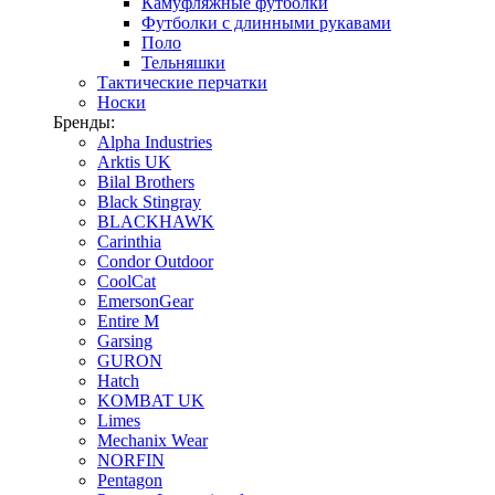
Камуфляжные футболки
Футболки с длинными рукавами
Поло
Тельняшки
Тактические перчатки
Носки
Бренды:
Alpha Industries
Arktis UK
Bilal Brothers
Black Stingray
BLACKHAWK
Carinthia
Condor Outdoor
CoolCat
EmersonGear
Entire M
Garsing
GURON
Hatch
KOMBAT UK
Limes
Mechanix Wear
NORFIN
Pentagon