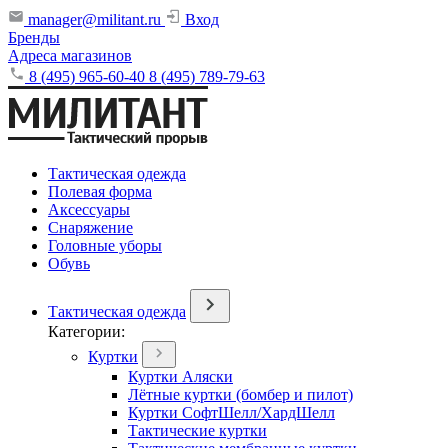
manager@militant.ru
Вход
Бренды
Адреса магазинов
8 (495) 965-60-40
8 (495) 789-79-63
Тактическая одежда
Полевая форма
Аксессуары
Снаряжение
Головные уборы
Обувь
Тактическая одежда
Категории:
Куртки
Куртки Аляски
Лётные куртки (бомбер и пилот)
Куртки СофтШелл/ХардШелл
Тактические куртки