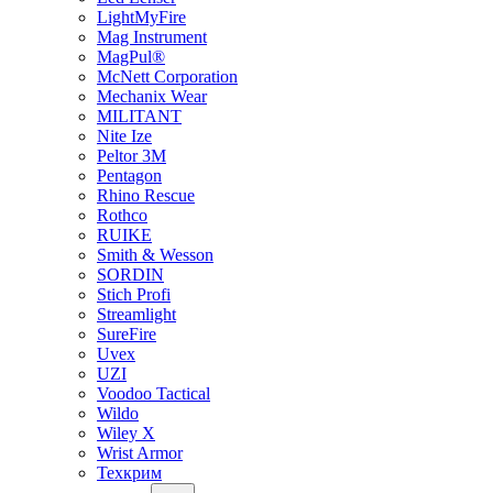
LightMyFire
Mag Instrument
MagPul®
McNett Corporation
Mechanix Wear
MILITANT
Nite Ize
Peltor 3M
Pentagon
Rhino Rescue
Rothco
RUIKE
Smith & Wesson
SORDIN
Stich Profi
Streamlight
SureFire
Uvex
UZI
Voodoo Tactical
Wildo
Wiley X
Wrist Armor
Техкрим