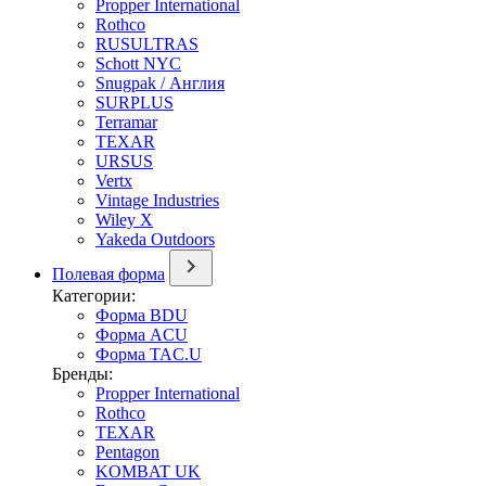
Propper International
Rothco
RUSULTRAS
Schott NYC
Snugpak / Англия
SURPLUS
Terramar
TEXAR
URSUS
Vertx
Vintage Industries
Wiley X
Yakeda Outdoors
Полевая форма
Категории:
Форма BDU
Форма ACU
Форма TAC.U
Бренды:
Propper International
Rothco
TEXAR
Pentagon
KOMBAT UK