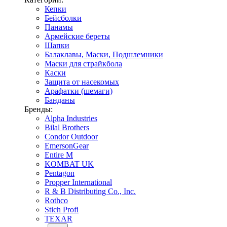
Кепки
Бейсболки
Панамы
Армейские береты
Шапки
Балаклавы, Маски, Подшлемники
Маски для страйкбола
Каски
Защита от насекомых
Арафатки (шемаги)
Банданы
Бренды:
Alpha Industries
Bilal Brothers
Condor Outdoor
EmersonGear
Entire M
KOMBAT UK
Pentagon
Propper International
R & B Distributing Co., Inc.
Rothco
Stich Profi
TEXAR