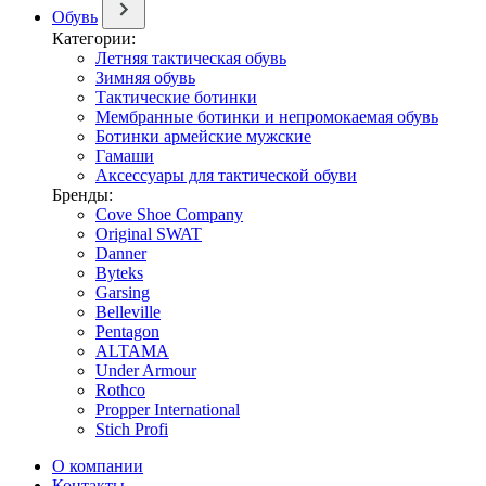
Обувь
Категории:
Летняя тактическая обувь
Зимняя обувь
Тактические ботинки
Мембранные ботинки и непромокаемая обувь
Ботинки армейские мужские
Гамаши
Аксессуары для тактической обуви
Бренды:
Cove Shoe Company
Original SWAT
Danner
Byteks
Garsing
Belleville
Pentagon
ALTAMA
Under Armour
Rothco
Propper International
Stich Profi
О компании
Контакты