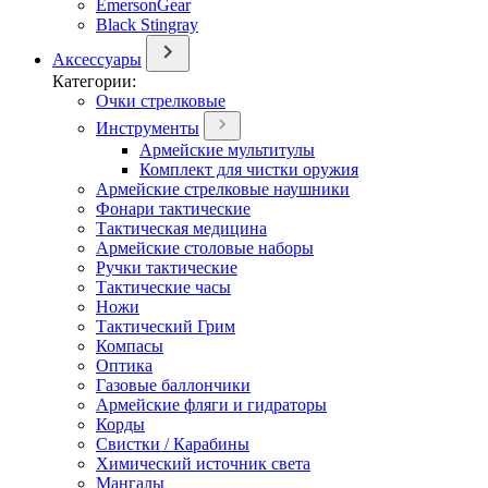
EmersonGear
Black Stingray
Аксессуары
Категории:
Очки стрелковые
Инструменты
Армейские мультитулы
Комплект для чистки оружия
Армейские стрелковые наушники
Фонари тактические
Тактическая медицина
Армейские столовые наборы
Ручки тактические
Тактические часы
Ножи
Тактический Грим
Компасы
Оптика
Газовые баллончики
Армейские фляги и гидраторы
Корды
Свистки / Карабины
Химический источник света
Мангалы