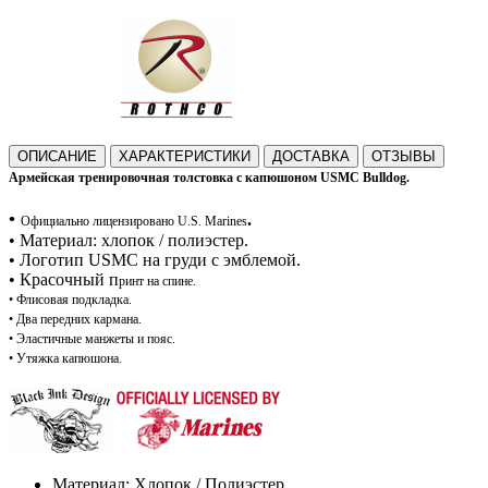
ОПИСАНИЕ
ХАРАКТЕРИСТИКИ
ДОСТАВКА
ОТЗЫВЫ
Армейская тренировочная толстовка с капюшоном USMC Bulldog.
•
.
Официально лицензировано U.S. Marines
•
Материал: хлопок / полиэстер.
• Логотип USMC на груди с эмблемой.
• Красочный п
ринт на спине.
•
Флисовая подкладка.
•
Два передних кармана.
•
Эластичные манжеты и пояс.
•
Утяжка капюшона.
Материал: Хлопок / Полиэстер