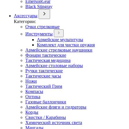
EmersonGear
Black Stingray
Аксессуары
Категории:
Очки стрелковые
Инструменты
Армейские мультитулы
Комплект для чистки оружия
Армейские стрелковые наушники
Фонари тактические
Тактическая медицина
Армейские столовые наборы
Ручки тактические
Тактические часы
Ножи
Тактический Грим
Компасы
Оптика
Газовые баллончики
Армейские фляги и гидраторы
Корды
Свистки / Карабины
Химический источник света
Мангалы