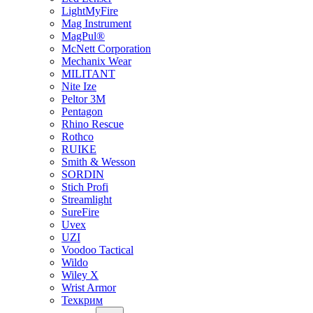
LightMyFire
Mag Instrument
MagPul®
McNett Corporation
Mechanix Wear
MILITANT
Nite Ize
Peltor 3M
Pentagon
Rhino Rescue
Rothco
RUIKE
Smith & Wesson
SORDIN
Stich Profi
Streamlight
SureFire
Uvex
UZI
Voodoo Tactical
Wildo
Wiley X
Wrist Armor
Техкрим