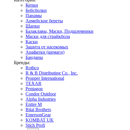
Кепки
Бейсболки
Панамы
Армейские береты
Шапки
Балаклавы, Маски, Подшлемники
Маски для страйкбола
Каски
Защита от насекомых
Арафатки (шемаги)
Банданы
Бренды:
Rothco
R & B Distributing Co., Inc.
Propper International
TEXAR
Pentagon
Condor Outdoor
Alpha Industries
Entire M
Bilal Brothers
EmersonGear
KOMBAT UK
Stich Profi