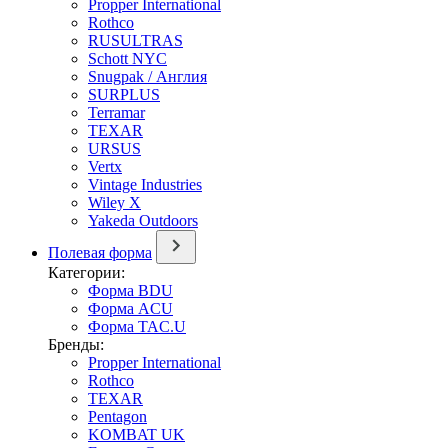
Propper International
Rothco
RUSULTRAS
Schott NYC
Snugpak / Англия
SURPLUS
Terramar
TEXAR
URSUS
Vertx
Vintage Industries
Wiley X
Yakeda Outdoors
Полевая форма
Категории:
Форма BDU
Форма ACU
Форма TAC.U
Бренды:
Propper International
Rothco
TEXAR
Pentagon
KOMBAT UK