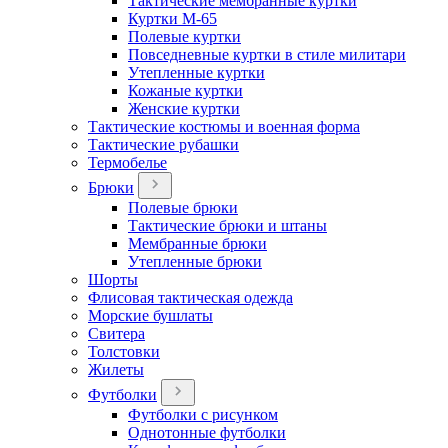
Тактические мембранные куртки
Куртки М-65
Полевые куртки
Повседневные куртки в стиле милитари
Утепленные куртки
Кожаные куртки
Женские куртки
Тактические костюмы и военная форма
Тактические рубашки
Термобелье
Брюки
Полевые брюки
Тактические брюки и штаны
Мембранные брюки
Утепленные брюки
Шорты
Флисовая тактическая одежда
Морские бушлаты
Свитера
Толстовки
Жилеты
Футболки
Футболки с рисунком
Однотонные футболки