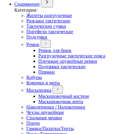
Снаряжение
Категории:
Жилеты разгрузочные
Рюкзаки тактические
Тактические сумки
Портфели тактические
Подсумки
Ремни
Ремни для брюк
Разгрузочные тактические пояса
Плечевые оружейные ремни
Подтяжки тактические
Пряжки
Кобуры
Коврики и маты
Маскировка
Маскировочный костюм
Маскировочная лента
Наколенники / Налокотники
Чехлы оружейные
Спальные мешки
Пончо
Гамаки/Палатки/Тенты
Чехлы/Гермомешки