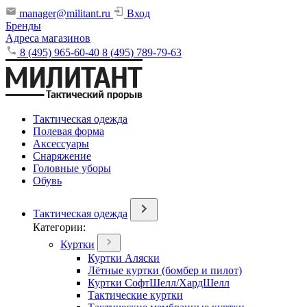
manager@militant.ru
Вход
Бренды
Адреса магазинов
8 (495) 965-60-40
8 (495) 789-79-63
Тактическая одежда
Полевая форма
Аксессуары
Снаряжение
Головные уборы
Обувь
Тактическая одежда
Категории:
Куртки
Куртки Аляски
Лётные куртки (бомбер и пилот)
Куртки СофтШелл/ХардШелл
Тактические куртки