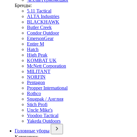
Бренды:
5.11 Tactical
ALTA Industries
BLACKHAWK
Butler Creek
Condor Outdoor
EmersonGear
Entire M
Hatch
High Peak
KOMBAT UK
McNett Corporation
MILITANT
NORFIN
Pentagon
Propper International
Rothco
Snugpak / Англия
Stich Profi
Uncle Mike's
Voodoo Tactical
Yakeda Outdoors
Головные уборы
Категории: