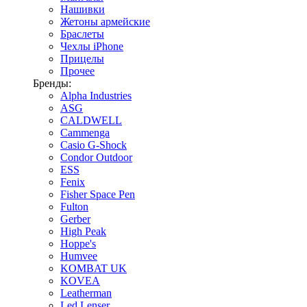
Нашивки
Жетоны армейские
Браслеты
Чехлы iPhone
Прицелы
Прочее
Бренды:
Alpha Industries
ASG
CALDWELL
Cammenga
Casio G-Shock
Condor Outdoor
ESS
Fenix
Fisher Space Pen
Fulton
Gerber
High Peak
Hoppe's
Humvee
KOMBAT UK
KOVEA
Leatherman
Led Lenser