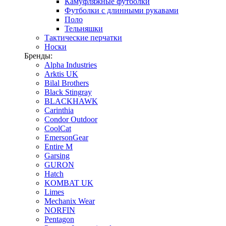
Камуфляжные футболки
Футболки с длинными рукавами
Поло
Тельняшки
Тактические перчатки
Носки
Бренды:
Alpha Industries
Arktis UK
Bilal Brothers
Black Stingray
BLACKHAWK
Carinthia
Condor Outdoor
CoolCat
EmersonGear
Entire M
Garsing
GURON
Hatch
KOMBAT UK
Limes
Mechanix Wear
NORFIN
Pentagon