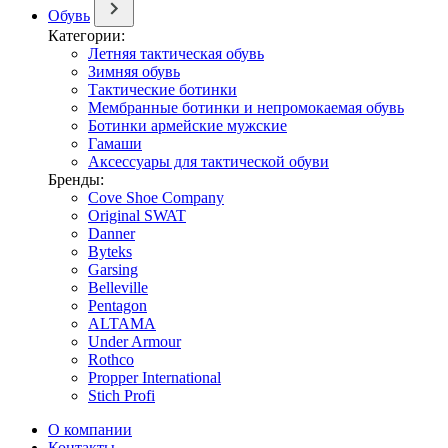
Обувь
Категории:
Летняя тактическая обувь
Зимняя обувь
Тактические ботинки
Мембранные ботинки и непромокаемая обувь
Ботинки армейские мужские
Гамаши
Аксессуары для тактической обуви
Бренды:
Cove Shoe Company
Original SWAT
Danner
Byteks
Garsing
Belleville
Pentagon
ALTAMA
Under Armour
Rothco
Propper International
Stich Profi
О компании
Контакты