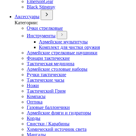
EmersonGear
Black Stingray
Аксессуары
Категории:
Очки стрелковые
Инструменты
Армейские мультитулы
Комплект для чистки оружия
Армейские стрелковые наушники
Фонари тактические
Тактическая медицина
Армейские столовые наборы
Ручки тактические
Тактические часы
Ножи
Тактический Грим
Компасы
Оптика
Газовые баллончики
Армейские фляги и гидраторы
Корды
Свистки / Карабины
Химический источник света
Мангалы