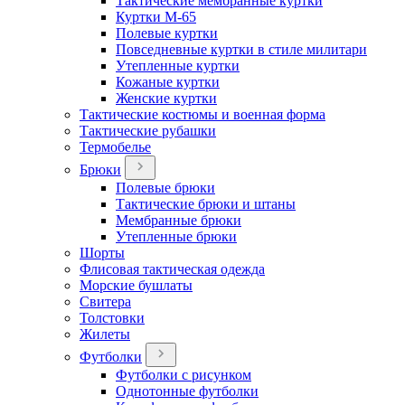
Тактические мембранные куртки
Куртки М-65
Полевые куртки
Повседневные куртки в стиле милитари
Утепленные куртки
Кожаные куртки
Женские куртки
Тактические костюмы и военная форма
Тактические рубашки
Термобелье
Брюки
Полевые брюки
Тактические брюки и штаны
Мембранные брюки
Утепленные брюки
Шорты
Флисовая тактическая одежда
Морские бушлаты
Свитера
Толстовки
Жилеты
Футболки
Футболки с рисунком
Однотонные футболки