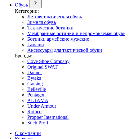
Обувь
Категории:
Летняя тактическая обувь
Зимняя обувь
Тактические ботинки
Мембранные ботинки и непромокаемая обувь
Ботинки армейские мужские
Гамаши
Аксессуары для тактической обуви
Бренды:
Cove Shoe Company
Original SWAT
Danner
Byteks
Garsing
Belleville
Pentagon
ALTAMA
Under Armour
Rothco
Propper International
Stich Profi
О компании
Контакты