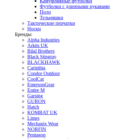
Камуфляжные футболки
Футболки с длинными рукавами
Поло
Тельняшки
Тактические перчатки
Носки
Бренды:
Alpha Industries
Arktis UK
Bilal Brothers
Black Stingray
BLACKHAWK
Carinthia
Condor Outdoor
CoolCat
EmersonGear
Entire M
Garsing
GURON
Hatch
KOMBAT UK
Limes
Mechanix Wear
NORFIN
Pentagon