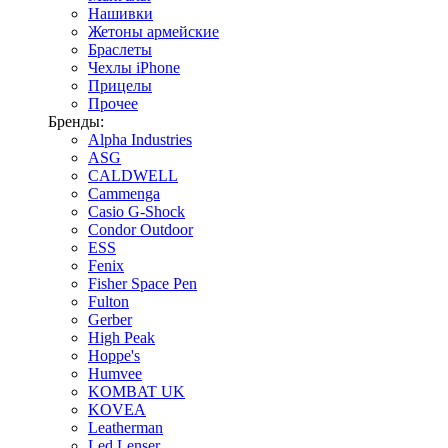
Нашивки
Жетоны армейские
Браслеты
Чехлы iPhone
Прицелы
Прочее
Бренды:
Alpha Industries
ASG
CALDWELL
Cammenga
Casio G-Shock
Condor Outdoor
ESS
Fenix
Fisher Space Pen
Fulton
Gerber
High Peak
Hoppe's
Humvee
KOMBAT UK
KOVEA
Leatherman
Led Lenser