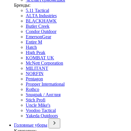
Бренды:
5.11 Tactical
ALTA Industries
BLACKHAWK
Butler Creek
Condor Outdoor
EmersonGear
Entire M
Hatch
High Peak
KOMBAT UK
McNett Corporation
MILITANT
NORFIN
Pentagon
Propper International
Rothco
Snugpak / Англия
Stich Profi
Uncle Mike's
Voodoo Tactical
Yakeda Outdoors
Головные уборы
Категории: