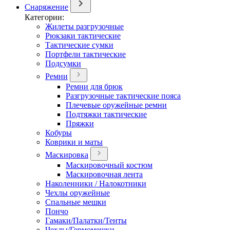
Снаряжение
Категории:
Жилеты разгрузочные
Рюкзаки тактические
Тактические сумки
Портфели тактические
Подсумки
Ремни
Ремни для брюк
Разгрузочные тактические пояса
Плечевые оружейные ремни
Подтяжки тактические
Пряжки
Кобуры
Коврики и маты
Маскировка
Маскировочный костюм
Маскировочная лента
Наколенники / Налокотники
Чехлы оружейные
Спальные мешки
Пончо
Гамаки/Палатки/Тенты
Чехлы/Гермомешки