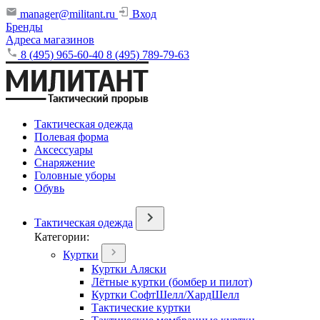
manager@militant.ru
Вход
Бренды
Адреса магазинов
8 (495) 965-60-40
8 (495) 789-79-63
Тактическая одежда
Полевая форма
Аксессуары
Снаряжение
Головные уборы
Обувь
Тактическая одежда
Категории:
Куртки
Куртки Аляски
Лётные куртки (бомбер и пилот)
Куртки СофтШелл/ХардШелл
Тактические куртки