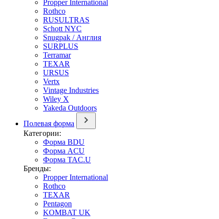
Propper International
Rothco
RUSULTRAS
Schott NYC
Snugpak / Англия
SURPLUS
Terramar
TEXAR
URSUS
Vertx
Vintage Industries
Wiley X
Yakeda Outdoors
Полевая форма
Категории:
Форма BDU
Форма ACU
Форма TAC.U
Бренды:
Propper International
Rothco
TEXAR
Pentagon
KOMBAT UK