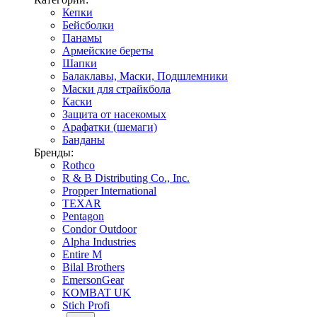
Кепки
Бейсболки
Панамы
Армейские береты
Шапки
Балаклавы, Маски, Подшлемники
Маски для страйкбола
Каски
Защита от насекомых
Арафатки (шемаги)
Банданы
Бренды:
Rothco
R & B Distributing Co., Inc.
Propper International
TEXAR
Pentagon
Condor Outdoor
Alpha Industries
Entire M
Bilal Brothers
EmersonGear
KOMBAT UK
Stich Profi