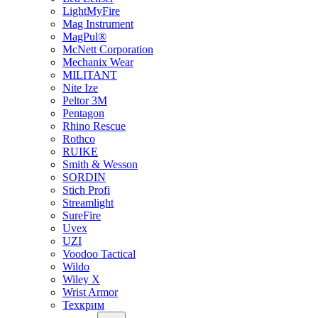
LightMyFire
Mag Instrument
MagPul®
McNett Corporation
Mechanix Wear
MILITANT
Nite Ize
Peltor 3M
Pentagon
Rhino Rescue
Rothco
RUIKE
Smith & Wesson
SORDIN
Stich Profi
Streamlight
SureFire
Uvex
UZI
Voodoo Tactical
Wildo
Wiley X
Wrist Armor
Техкрим