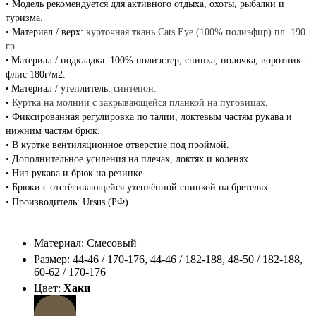
•
Модель рекомендуется для активного отдыха, охоты, рыбалки и
туризма.
•
Материал / верх:
курточная ткань Cats Eye (100% полиэфир) пл. 190
гр.
•
Материал / подкладка: 100% полиэстер; спинка, полочка, воротник -
флис 180г/м2.
•
Материал / утеплитель:
синтепон.
•
Куртка на молнии с закрывающейся планкой на пуговицах
.
•
Фиксированная регулировка по талии, локтевым частям рукава и
нижним частям брюк.
•
В куртке вентиляционное отверстие под проймой.
•
Дополнительное усиления на плечах, локтях и коленях.
•
Низ рукава и брюк на резинке.
•
Брюки с отстёгивающейся утеплённой спинкой на бретелях.
•
Производитель: Ursus (РФ).
Материал: Смесовый
Размер: 44-46 / 170-176, 44-46 / 182-188, 48-50 / 182-188,
60-62 / 170-176
Цвет:
Хаки