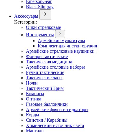
EmersonGear
Black Stingray
Аксессуары
Категории:
Очки стрелковые
Инструменты
Армейские мультитулы
Комплект для чистки оружия
Армейские стрелковые наушники
Фонари тактические
Тактическая медицина
Армейские столовые наборы
Ручки тактические
Тактические часы
Ножи
Тактический Грим
Компасы
Оптика
Газовые баллончики
Армейские фляги и гидраторы
Корды
Свистки / Карабины
Химический источник света
Мангалы