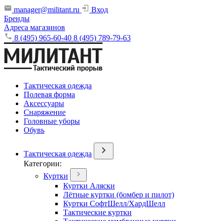
manager@militant.ru
Вход
Бренды
Адреса магазинов
8 (495) 965-60-40
8 (495) 789-79-63
Тактическая одежда
Полевая форма
Аксессуары
Снаряжение
Головные уборы
Обувь
Тактическая одежда
Категории:
Куртки
Куртки Аляски
Лётные куртки (бомбер и пилот)
Куртки СофтШелл/ХардШелл
Тактические куртки