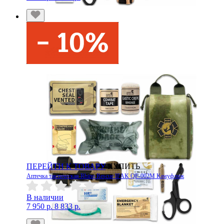
ПЕРЕЙТИ К ТОВАРУ
КУПИТЬ
Аптечка тактическая Rhino Rescue IFAK QF-002M Камуфляж
В наличии
7 950 р.
8 833 р.