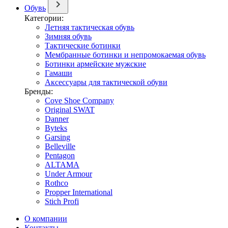
Обувь
Категории:
Летняя тактическая обувь
Зимняя обувь
Тактические ботинки
Мембранные ботинки и непромокаемая обувь
Ботинки армейские мужские
Гамаши
Аксессуары для тактической обуви
Бренды:
Cove Shoe Company
Original SWAT
Danner
Byteks
Garsing
Belleville
Pentagon
ALTAMA
Under Armour
Rothco
Propper International
Stich Profi
О компании
Контакты