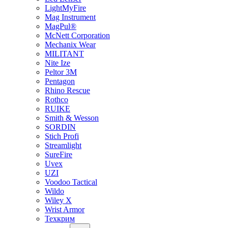
LightMyFire
Mag Instrument
MagPul®
McNett Corporation
Mechanix Wear
MILITANT
Nite Ize
Peltor 3M
Pentagon
Rhino Rescue
Rothco
RUIKE
Smith & Wesson
SORDIN
Stich Profi
Streamlight
SureFire
Uvex
UZI
Voodoo Tactical
Wildo
Wiley X
Wrist Armor
Техкрим