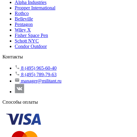
Alpha Industries
Propper International
Rothco
Belleville
Pentagon
Wiley X
Fisher Space Pen
Schott NYC
Condor Outdoor
Контакты
8 (495) 965-60-40
8 (495) 789-79-63
manager@militant.ru
Способы оплаты