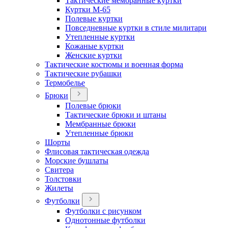
Тактические мембранные куртки
Куртки М-65
Полевые куртки
Повседневные куртки в стиле милитари
Утепленные куртки
Кожаные куртки
Женские куртки
Тактические костюмы и военная форма
Тактические рубашки
Термобелье
Брюки
Полевые брюки
Тактические брюки и штаны
Мембранные брюки
Утепленные брюки
Шорты
Флисовая тактическая одежда
Морские бушлаты
Свитера
Толстовки
Жилеты
Футболки
Футболки с рисунком
Однотонные футболки