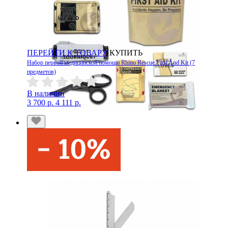
ПЕРЕЙТИ К ТОВАРУ
КУПИТЬ
Набор первой медицинской помощи Rhino Rescue First And Kit (7
предметов)
В наличии
3 700 р.
4 111 р.