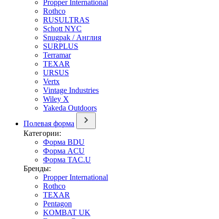
Propper International
Rothco
RUSULTRAS
Schott NYC
Snugpak / Англия
SURPLUS
Terramar
TEXAR
URSUS
Vertx
Vintage Industries
Wiley X
Yakeda Outdoors
Полевая форма
Категории:
Форма BDU
Форма ACU
Форма TAC.U
Бренды:
Propper International
Rothco
TEXAR
Pentagon
KOMBAT UK