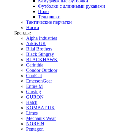
Камуфляжные футболки
Футболки с длинными рукавами
Поло
Тельняшки
Тактические перчатки
Носки
Бренды:
Alpha Industries
Arktis UK
Bilal Brothers
Black Stingray
BLACKHAWK
Carinthia
Condor Outdoor
CoolCat
EmersonGear
Entire M
Garsing
GURON
Hatch
KOMBAT UK
Limes
Mechanix Wear
NORFIN
Pentagon