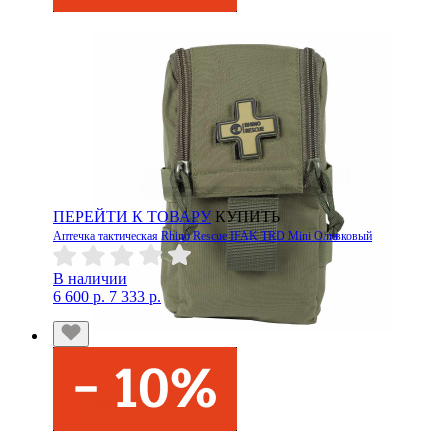
ПЕРЕЙТИ К ТОВАРУ
КУПИТЬ
Аптечка тактическая Rhino Rescue IFAK TRD Mini Оливковый
В наличии
6 600 р.
7 333 р.