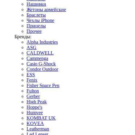
Нашивки
Жетоны армейские
Браслеты
Чехлы iPhone
Прицелы
Прочее
Бренды:
Alpha Industries
ASG
CALDWELL
Cammenga
Casio G-Shock
Condor Outdoor
ESS
Fenix
Fisher Space Pen
Fulton
Gerber
High Peak
Hoppe's
Humvee
KOMBAT UK
KOVEA
Leatherman
Led Lenser