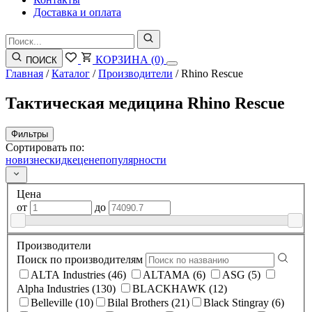
Доставка и оплата
КОРЗИНА
(0)
ПОИСК
Главная
/
Каталог
/
Производители
/
Rhino Rescue
Тактическая медицина Rhino Rescue
Фильтры
Сортировать по:
новизне
скидке
цене
популярности
Цена
от
до
Производители
Поиск по производителям
ALTA Industries (46)
ALTAMA (6)
ASG (5)
Alpha Industries (130)
BLACKHAWK (12)
Belleville (10)
Bilal Brothers (21)
Black Stingray (6)