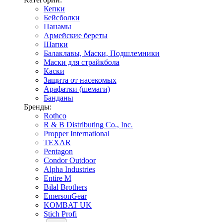
Кепки
Бейсболки
Панамы
Армейские береты
Шапки
Балаклавы, Маски, Подшлемники
Маски для страйкбола
Каски
Защита от насекомых
Арафатки (шемаги)
Банданы
Бренды:
Rothco
R & B Distributing Co., Inc.
Propper International
TEXAR
Pentagon
Condor Outdoor
Alpha Industries
Entire M
Bilal Brothers
EmersonGear
KOMBAT UK
Stich Profi