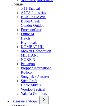
Бренды:
5.11 Tactical
ALTA Industries
BLACKHAWK
Butler Creek
Condor Outdoor
EmersonGear
Entire M
Hatch
High Peak
KOMBAT UK
McNett Corporation
MILITANT
NORFIN
Pentagon
Propper International
Rothco
Snugpak / Англия
Stich Profi
Uncle Mike's
Voodoo Tactical
Yakeda Outdoors
Головные уборы
Категории: