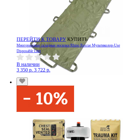
ПЕРЕЙТИ К ТОВАРУ
КУПИТЬ
Многоразовые складные носилки Rhino Rescue Мультиколор-Use
Disposable Liter
В наличии
3 350 р.
3 722 р.