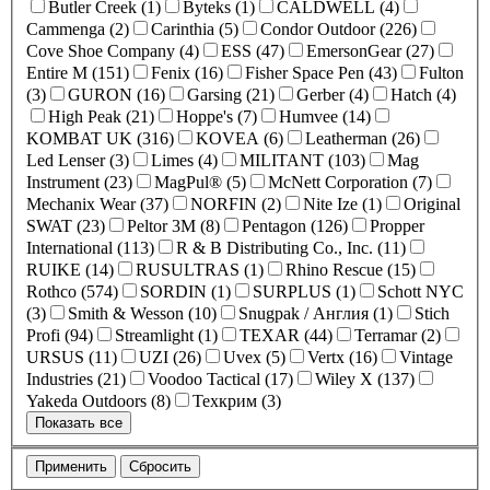
Butler Creek (1)
Byteks (1)
CALDWELL (4)
Cammenga (2)
Carinthia (5)
Condor Outdoor (226)
Cove Shoe Company (4)
ESS (47)
EmersonGear (27)
Entire M (151)
Fenix (16)
Fisher Space Pen (43)
Fulton
(3)
GURON (16)
Garsing (21)
Gerber (4)
Hatch (4)
High Peak (21)
Hoppe's (7)
Humvee (14)
KOMBAT UK (316)
KOVEA (6)
Leatherman (26)
Led Lenser (3)
Limes (4)
MILITANT (103)
Mag
Instrument (23)
MagPul® (5)
McNett Corporation (7)
Mechanix Wear (37)
NORFIN (2)
Nite Ize (1)
Original
SWAT (23)
Peltor 3M (8)
Pentagon (126)
Propper
International (113)
R & B Distributing Co., Inc. (11)
RUIKE (14)
RUSULTRAS (1)
Rhino Rescue (15)
Rothco (574)
SORDIN (1)
SURPLUS (1)
Schott NYC
(3)
Smith & Wesson (10)
Snugpak / Англия (1)
Stich
Profi (94)
Streamlight (1)
TEXAR (44)
Terramar (2)
URSUS (11)
UZI (26)
Uvex (5)
Vertx (16)
Vintage
Industries (21)
Voodoo Tactical (17)
Wiley X (137)
Yakeda Outdoors (8)
Техкрим (3)
Показать все
Применить
Сбросить