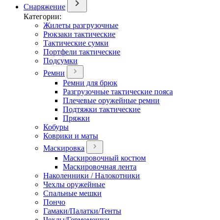
Снаряжение
Категории:
Жилеты разгрузочные
Рюкзаки тактические
Тактические сумки
Портфели тактические
Подсумки
Ремни
Ремни для брюк
Разгрузочные тактические пояса
Плечевые оружейные ремни
Подтяжки тактические
Пряжки
Кобуры
Коврики и маты
Маскировка
Маскировочный костюм
Маскировочная лента
Наколенники / Налокотники
Чехлы оружейные
Спальные мешки
Пончо
Гамаки/Палатки/Тенты
Чехлы/Гермомешки