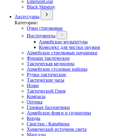
EmersonGear
Black Stingray
Аксессуары
Категории:
Очки стрелковые
Инструменты
Армейские мультитулы
Комплект для чистки оружия
Армейские стрелковые наушники
Фонари тактические
Тактическая медицина
Армейские столовые наборы
Ручки тактические
Тактические часы
Ножи
Тактический Грим
Компасы
Оптика
Газовые баллончики
Армейские фляги и гидраторы
Корды
Свистки / Карабины
Химический источник света
Мангалы