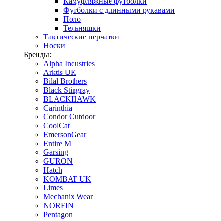
Камуфляжные футболки
Футболки с длинными рукавами
Поло
Тельняшки
Тактические перчатки
Носки
Бренды:
Alpha Industries
Arktis UK
Bilal Brothers
Black Stingray
BLACKHAWK
Carinthia
Condor Outdoor
CoolCat
EmersonGear
Entire M
Garsing
GURON
Hatch
KOMBAT UK
Limes
Mechanix Wear
NORFIN
Pentagon