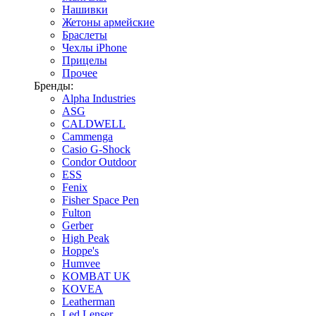
Нашивки
Жетоны армейские
Браслеты
Чехлы iPhone
Прицелы
Прочее
Бренды:
Alpha Industries
ASG
CALDWELL
Cammenga
Casio G-Shock
Condor Outdoor
ESS
Fenix
Fisher Space Pen
Fulton
Gerber
High Peak
Hoppe's
Humvee
KOMBAT UK
KOVEA
Leatherman
Led Lenser