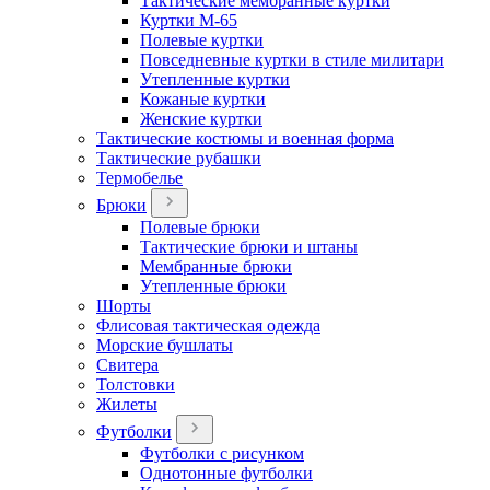
Тактические мембранные куртки
Куртки М-65
Полевые куртки
Повседневные куртки в стиле милитари
Утепленные куртки
Кожаные куртки
Женские куртки
Тактические костюмы и военная форма
Тактические рубашки
Термобелье
Брюки
Полевые брюки
Тактические брюки и штаны
Мембранные брюки
Утепленные брюки
Шорты
Флисовая тактическая одежда
Морские бушлаты
Свитера
Толстовки
Жилеты
Футболки
Футболки с рисунком
Однотонные футболки