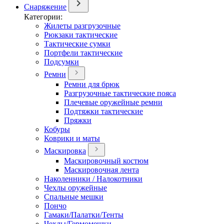
Снаряжение
Категории:
Жилеты разгрузочные
Рюкзаки тактические
Тактические сумки
Портфели тактические
Подсумки
Ремни
Ремни для брюк
Разгрузочные тактические пояса
Плечевые оружейные ремни
Подтяжки тактические
Пряжки
Кобуры
Коврики и маты
Маскировка
Маскировочный костюм
Маскировочная лента
Наколенники / Налокотники
Чехлы оружейные
Спальные мешки
Пончо
Гамаки/Палатки/Тенты
Чехлы/Гермомешки