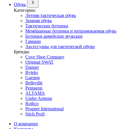
Обувь
Категории:
Летняя тактическая обувь
Зимняя обувь
Тактические ботинки
Мембранные ботинки и непромокаемая обувь
Ботинки армейские мужские
Гамаши
Аксессуары для тактической обуви
Бренды:
Cove Shoe Company
Original SWAT
Danner
Byteks
Garsing
Belleville
Pentagon
ALTAMA
Under Armour
Rothco
Propper International
Stich Profi
О компании
Контакты