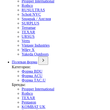
Propper International
Rothco
RUSULTRAS
Schott NYC
Snugpak / Англия
SURPLUS
Terramar
TEXAR
URSUS
Vertx
Vintage Industries
Wiley X
Yakeda Outdoors
Полевая форма
Категории:
Форма BDU
Форма ACU
Форма TAC.U
Бренды:
Propper International
Rothco
TEXAR
Pentagon
KOMBAT UK