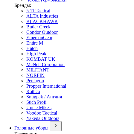
Бренды:
5.11 Tactical
ALTA Industries
BLACKHAWK
Butler Creek
Condor Outdoor
EmersonGear
Entire M
Hatch
High Peak
KOMBAT UK
McNett Corporation
MILITANT
NORFIN
Pentagon
Propper International
Rothco
Snugpak / Англия
Stich Profi
Uncle Mike's
Voodoo Tactical
Yakeda Outdoors
Головные уборы
Категории: