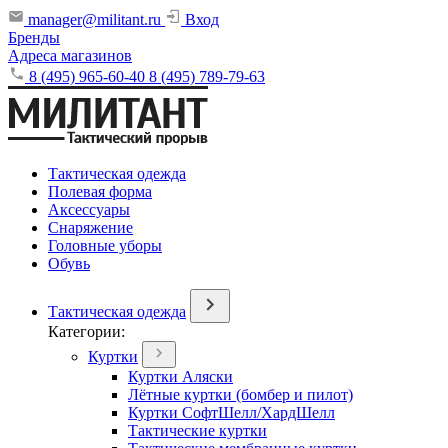
manager@militant.ru
Вход
Бренды
Адреса магазинов
8 (495) 965-60-40
8 (495) 789-79-63
Тактическая одежда
Полевая форма
Аксессуары
Снаряжение
Головные уборы
Обувь
Тактическая одежда
Категории:
Куртки
Куртки Аляски
Лётные куртки (бомбер и пилот)
Куртки СофтШелл/ХардШелл
Тактические куртки