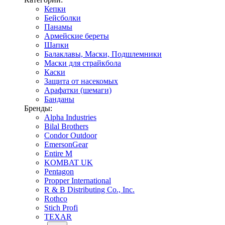
Кепки
Бейсболки
Панамы
Армейские береты
Шапки
Балаклавы, Маски, Подшлемники
Маски для страйкбола
Каски
Защита от насекомых
Арафатки (шемаги)
Банданы
Бренды:
Alpha Industries
Bilal Brothers
Condor Outdoor
EmersonGear
Entire M
KOMBAT UK
Pentagon
Propper International
R & B Distributing Co., Inc.
Rothco
Stich Profi
TEXAR