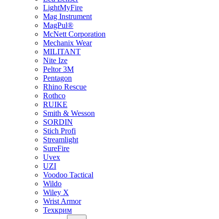
LightMyFire
Mag Instrument
MagPul®
McNett Corporation
Mechanix Wear
MILITANT
Nite Ize
Peltor 3M
Pentagon
Rhino Rescue
Rothco
RUIKE
Smith & Wesson
SORDIN
Stich Profi
Streamlight
SureFire
Uvex
UZI
Voodoo Tactical
Wildo
Wiley X
Wrist Armor
Техкрим