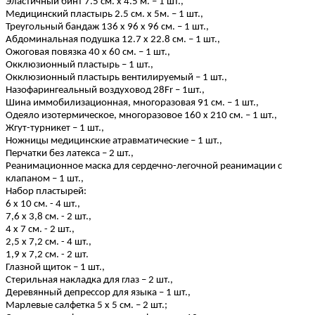
Эластичный бинт 7.5 см. х 4.5 м. – 1 шт.,
Медицинский пластырь 2.5 см. х 5м. – 1 шт.,
Треугольный бандаж 136 х 96 х 96 см. – 1 шт.,
Абдоминальная подушка 12.7 х 22.8 см. – 1 шт.,
Ожоговая повязка 40 х 60 см. – 1 шт.,
Окклюзионный пластырь – 1 шт.,
Окклюзионный пластырь вентилируемый – 1 шт.,
Назофарингеальный воздуховод 28
Fr
– 1шт.,
Шина иммобилизационная, многоразовая 91 см. – 1 шт.,
Одеяло изотермическое, многоразовое 160 х 210 см. – 1 шт.,
Жгут-турникет – 1 шт.,
Ножницы медицинские атравматические – 1 шт.,
Перчатки без латекса – 2 шт.,
Реанимационное маска для сердечно-легочной реанимации с
клапаном – 1 шт.,
Набор пластырей:
6 х 10 см. - 4 шт.,
7,6 х 3,8 см. - 2 шт.,
4 х 7 см. - 2 шт.,
2,5 х 7,2 см. - 4 шт.,
1,9 х 7,2 см. - 2 шт.
Глазной щиток – 1 шт.,
Стерильная накладка для глаз – 2 шт.,
Деревянный депрессор для языка – 1 шт.,
Марлевые салфетка 5 х 5 см. – 2 шт.;