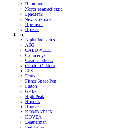
Нашивки
Жетоны армейские
Браслеты
Чехлы iPhone
Прицелы
Прочее
Бренды:
Alpha Industries
ASG
CALDWELL
Cammenga
Casio G-Shock
Condor Outdoor
ESS
Fenix
Fisher Space Pen
Fulton
Gerber
High Peak
Hoppe's
Humvee
KOMBAT UK
KOVEA
Leatherman
Led Lenser