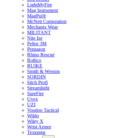
LightMyFire
Mag Instrument
MagPul®
McNett Corporation
Mechanix Wear
MILITANT
Nite Ize
Peltor 3M
Pentagon
Rhino Rescue
Rothco
RUIKE
Smith & Wesson
SORDIN
Stich Profi
Streamlight
SureFire
Uvex
UZI
Voodoo Tactical
Wildo
Wiley X
Wrist Armor
Техкрим