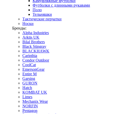
Камуфляжные футболки
Футболки с длинными рукавами
Поло
Тельняшки
Тактические перчатки
Носки
Бренды:
Alpha Industries
Arktis UK
Bilal Brothers
Black Stingray
BLACKHAWK
Carinthia
Condor Outdoor
CoolCat
EmersonGear
Entire M
Garsing
GURON
Hatch
KOMBAT UK
Limes
Mechanix Wear
NORFIN
Pentagon