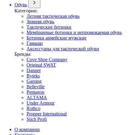
Обувь
Категории:
Летняя тактическая обувь
Зимняя обувь
Тактические ботинки
Мембранные ботинки и непромокаемая обувь
Ботинки армейские мужские
Гамаши
Аксессуары для тактической обуви
Бренды:
Cove Shoe Company
Original SWAT
Danner
Byteks
Garsing
Belleville
Pentagon
ALTAMA
Under Armour
Rothco
Propper International
Stich Profi
О компании
Контакты