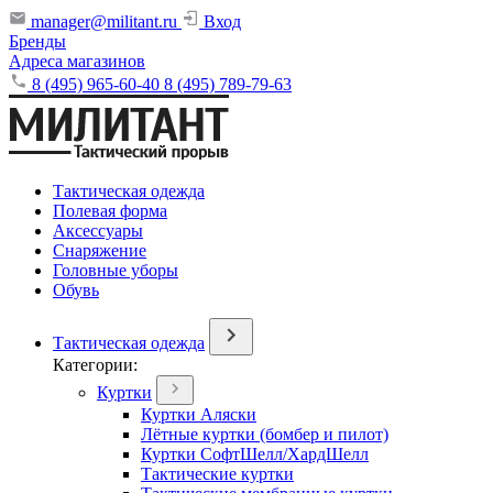
manager@militant.ru
Вход
Бренды
Адреса магазинов
8 (495) 965-60-40
8 (495) 789-79-63
Тактическая одежда
Полевая форма
Аксессуары
Снаряжение
Головные уборы
Обувь
Тактическая одежда
Категории:
Куртки
Куртки Аляски
Лётные куртки (бомбер и пилот)
Куртки СофтШелл/ХардШелл
Тактические куртки