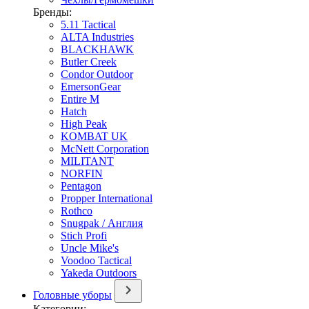
Бренды:
5.11 Tactical
ALTA Industries
BLACKHAWK
Butler Creek
Condor Outdoor
EmersonGear
Entire M
Hatch
High Peak
KOMBAT UK
McNett Corporation
MILITANT
NORFIN
Pentagon
Propper International
Rothco
Snugpak / Англия
Stich Profi
Uncle Mike's
Voodoo Tactical
Yakeda Outdoors
Головные уборы
Категории: