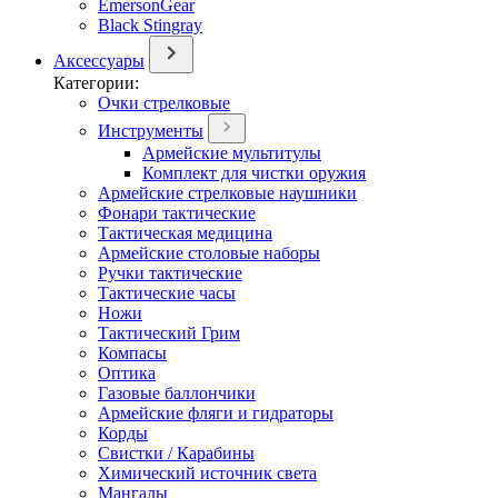
EmersonGear
Black Stingray
Аксессуары
Категории:
Очки стрелковые
Инструменты
Армейские мультитулы
Комплект для чистки оружия
Армейские стрелковые наушники
Фонари тактические
Тактическая медицина
Армейские столовые наборы
Ручки тактические
Тактические часы
Ножи
Тактический Грим
Компасы
Оптика
Газовые баллончики
Армейские фляги и гидраторы
Корды
Свистки / Карабины
Химический источник света
Мангалы