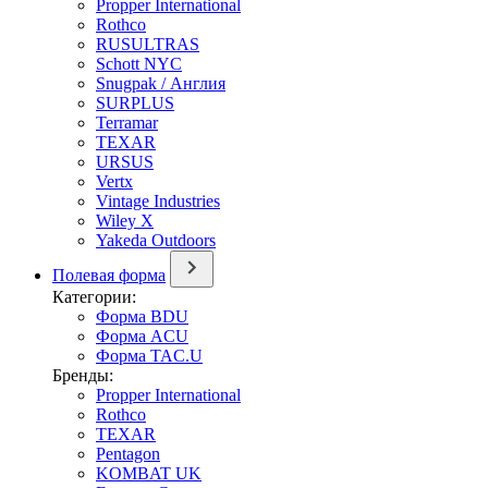
Propper International
Rothco
RUSULTRAS
Schott NYC
Snugpak / Англия
SURPLUS
Terramar
TEXAR
URSUS
Vertx
Vintage Industries
Wiley X
Yakeda Outdoors
Полевая форма
Категории:
Форма BDU
Форма ACU
Форма TAC.U
Бренды:
Propper International
Rothco
TEXAR
Pentagon
KOMBAT UK