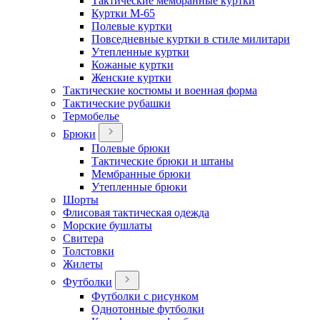
Тактические мембранные куртки
Куртки М-65
Полевые куртки
Повседневные куртки в стиле милитари
Утепленные куртки
Кожаные куртки
Женские куртки
Тактические костюмы и военная форма
Тактические рубашки
Термобелье
Брюки
Полевые брюки
Тактические брюки и штаны
Мембранные брюки
Утепленные брюки
Шорты
Флисовая тактическая одежда
Морские бушлаты
Свитера
Толстовки
Жилеты
Футболки
Футболки с рисунком
Однотонные футболки