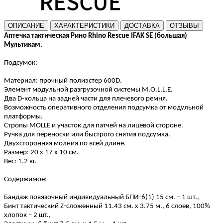
ОПИСАНИЕ
ХАРАКТЕРИСТИКИ
ДОСТАВКА
ОТЗЫВЫ
Аптечка тактическая Рино Rhino Rescue IFAK SE (большая)
Мультикам.
Подсумок:
Материал: прочный полиэстер 600
D
.
Элемент модульной разгрузочной системы M.O.L.L.E.
Два D-кольца на задней части для плечевого ремня.
Возможность оперативного отделения подсумка от модульной
платформы.
Стропы MOLLE и участок для патчей на лицевой стороне.
Ручка для переноски или быстрого снятия подсумка.
Двухсторонняя молния по всей длине.
Размер: 20 х 17 х 10 см.
Вес: 1.2 кг.
Содержимое:
Бандаж повязочный индивидуальный БПИ-6(1) 15 см. – 1 шт.,
Бинт тактический
Z
-сложенный 11.43 см. х 3.75 м., 6 слоев, 100%
хлопок – 2 шт.,