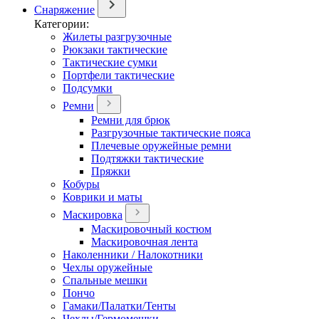
Снаряжение
Категории:
Жилеты разгрузочные
Рюкзаки тактические
Тактические сумки
Портфели тактические
Подсумки
Ремни
Ремни для брюк
Разгрузочные тактические пояса
Плечевые оружейные ремни
Подтяжки тактические
Пряжки
Кобуры
Коврики и маты
Маскировка
Маскировочный костюм
Маскировочная лента
Наколенники / Налокотники
Чехлы оружейные
Спальные мешки
Пончо
Гамаки/Палатки/Тенты
Чехлы/Гермомешки