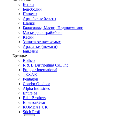
Кепки
Бейсболки
Панамы
Армейские береты
Шапки
Балаклавы, Маски, Подшлемники
Маски для страйкбола
Каски
Защита от насекомых
Арафатки (шемаги)
Банданы
Бренды:
Rothco
R & B Distributing Co., Inc.
Propper International
TEXAR
Pentagon
Condor Outdoor
Alpha Industries
Entire M
Bilal Brothers
EmersonGear
KOMBAT UK
Stich Profi