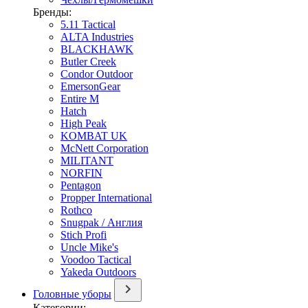
Бренды:
5.11 Tactical
ALTA Industries
BLACKHAWK
Butler Creek
Condor Outdoor
EmersonGear
Entire M
Hatch
High Peak
KOMBAT UK
McNett Corporation
MILITANT
NORFIN
Pentagon
Propper International
Rothco
Snugpak / Англия
Stich Profi
Uncle Mike's
Voodoo Tactical
Yakeda Outdoors
Головные уборы
Категории: