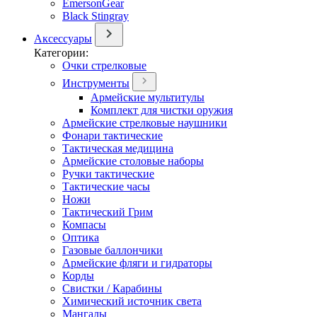
EmersonGear
Black Stingray
Аксессуары
Категории:
Очки стрелковые
Инструменты
Армейские мультитулы
Комплект для чистки оружия
Армейские стрелковые наушники
Фонари тактические
Тактическая медицина
Армейские столовые наборы
Ручки тактические
Тактические часы
Ножи
Тактический Грим
Компасы
Оптика
Газовые баллончики
Армейские фляги и гидраторы
Корды
Свистки / Карабины
Химический источник света
Мангалы