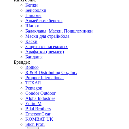
Кепки
Бейсболки
Панамы
Армейские береты
Шапки
Балаклавы, Маски, Подшлемники
Маски для страйкбола
Каски
Защита от насекомых
Арафатки (шемаги)
Банданы
Бренды:
Rothco
R & B Distributing Co., Inc.
Propper International
TEXAR
Pentagon
Condor Outdoor
Alpha Industries
Entire M
Bilal Brothers
EmersonGear
KOMBAT UK
Stich Profi