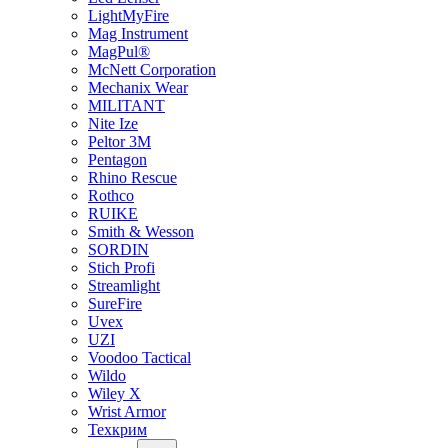
LightMyFire
Mag Instrument
MagPul®
McNett Corporation
Mechanix Wear
MILITANT
Nite Ize
Peltor 3M
Pentagon
Rhino Rescue
Rothco
RUIKE
Smith & Wesson
SORDIN
Stich Profi
Streamlight
SureFire
Uvex
UZI
Voodoo Tactical
Wildo
Wiley X
Wrist Armor
Техкрим