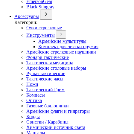
EmersonGear
Black Stingray
Аксессуары
Категории:
Очки стрелковые
Инструменты
Армейские мультитулы
Комплект для чистки оружия
Армейские стрелковые наушники
Фонари тактические
Тактическая медицина
Армейские столовые наборы
Ручки тактические
Тактические часы
Ножи
Тактический Грим
Компасы
Оптика
Газовые баллончики
Армейские фляги и гидраторы
Корды
Свистки / Карабины
Химический источник света
Мангалы