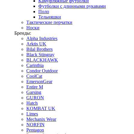
Камуфляжные футболки
Футболки с длинными рукавами
Поло
Тельняшки
Тактические перчатки
Носки
Бренды:
Alpha Industries
Arktis UK
Bilal Brothers
Black Stingray
BLACKHAWK
Carinthia
Condor Outdoor
CoolCat
EmersonGear
Entire M
Garsing
GURON
Hatch
KOMBAT UK
Limes
Mechanix Wear
NORFIN
Pentagon