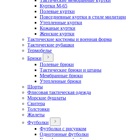
Тактические мембранные куртки
Куртки М-65
Полевые куртки
Повседневные куртки в стиле милитари
Утепленные куртки
Кожаные куртки
Женские куртки
Тактические костюмы и военная форма
Тактические рубашки
Термобелье
Брюки
Полевые брюки
Тактические брюки и штаны
Мембранные брюки
Утепленные брюки
Шорты
Флисовая тактическая одежда
Морские бушлаты
Свитера
Толстовки
Жилеты
Футболки
Футболки с рисунком
Однотонные футболки