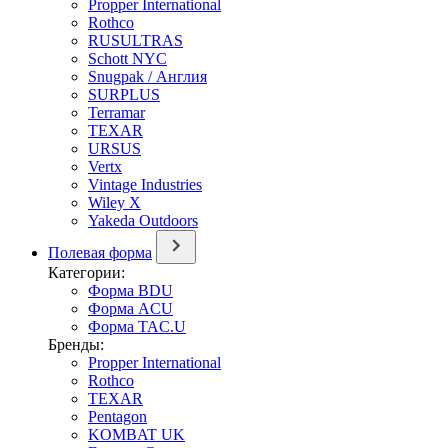
Propper International
Rothco
RUSULTRAS
Schott NYC
Snugpak / Англия
SURPLUS
Terramar
TEXAR
URSUS
Vertx
Vintage Industries
Wiley X
Yakeda Outdoors
Полевая форма
Категории:
Форма BDU
Форма ACU
Форма TAC.U
Бренды:
Propper International
Rothco
TEXAR
Pentagon
KOMBAT UK