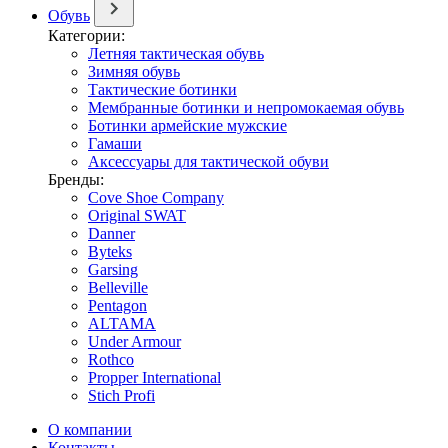
Обувь
Категории:
Летняя тактическая обувь
Зимняя обувь
Тактические ботинки
Мембранные ботинки и непромокаемая обувь
Ботинки армейские мужские
Гамаши
Аксессуары для тактической обуви
Бренды:
Cove Shoe Company
Original SWAT
Danner
Byteks
Garsing
Belleville
Pentagon
ALTAMA
Under Armour
Rothco
Propper International
Stich Profi
О компании
Контакты