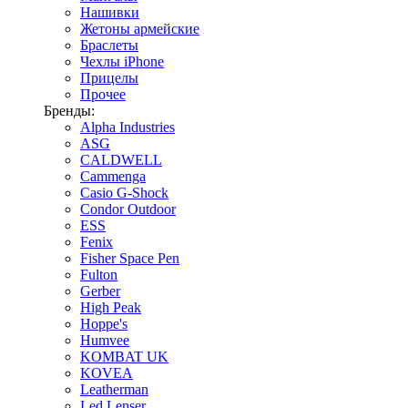
Нашивки
Жетоны армейские
Браслеты
Чехлы iPhone
Прицелы
Прочее
Бренды:
Alpha Industries
ASG
CALDWELL
Cammenga
Casio G-Shock
Condor Outdoor
ESS
Fenix
Fisher Space Pen
Fulton
Gerber
High Peak
Hoppe's
Humvee
KOMBAT UK
KOVEA
Leatherman
Led Lenser