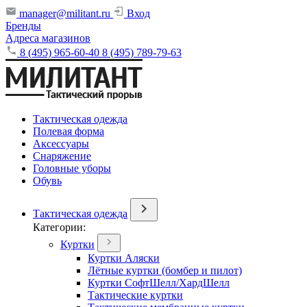
manager@militant.ru
Вход
Бренды
Адреса магазинов
8 (495) 965-60-40
8 (495) 789-79-63
Тактическая одежда
Полевая форма
Аксессуары
Снаряжение
Головные уборы
Обувь
Тактическая одежда
Категории:
Куртки
Куртки Аляски
Лётные куртки (бомбер и пилот)
Куртки СофтШелл/ХардШелл
Тактические куртки