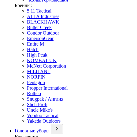
Бренды:
5.11 Tactical
ALTA Industries
BLACKHAWK
Butler Creek
Condor Outdoor
EmersonGear
Entire M
Hatch
High Peak
KOMBAT UK
McNett Corporation
MILITANT
NORFIN
Pentagon
Propper International
Rothco
Snugpak / Англия
Stich Profi
Uncle Mike's
Voodoo Tactical
Yakeda Outdoors
Головные уборы
Категории: