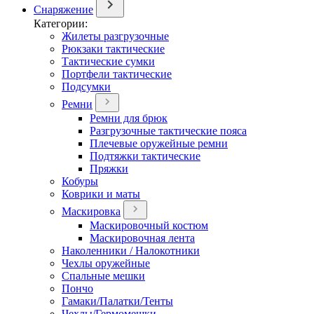
Снаряжение
Категории:
Жилеты разгрузочные
Рюкзаки тактические
Тактические сумки
Портфели тактические
Подсумки
Ремни
Ремни для брюк
Разгрузочные тактические пояса
Плечевые оружейные ремни
Подтяжки тактические
Пряжки
Кобуры
Коврики и маты
Маскировка
Маскировочный костюм
Маскировочная лента
Наколенники / Налокотники
Чехлы оружейные
Спальные мешки
Пончо
Гамаки/Палатки/Тенты
Чехлы/Гермомешки