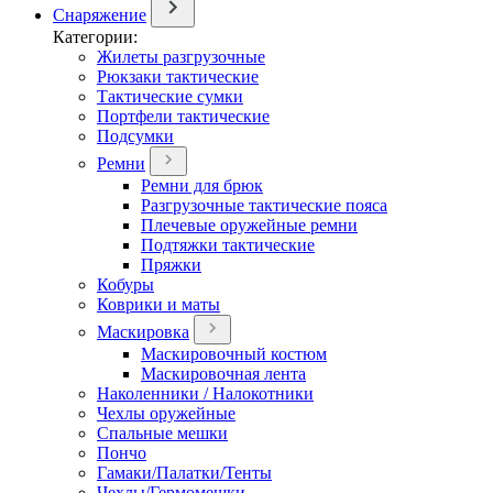
Снаряжение
Категории:
Жилеты разгрузочные
Рюкзаки тактические
Тактические сумки
Портфели тактические
Подсумки
Ремни
Ремни для брюк
Разгрузочные тактические пояса
Плечевые оружейные ремни
Подтяжки тактические
Пряжки
Кобуры
Коврики и маты
Маскировка
Маскировочный костюм
Маскировочная лента
Наколенники / Налокотники
Чехлы оружейные
Спальные мешки
Пончо
Гамаки/Палатки/Тенты
Чехлы/Гермомешки