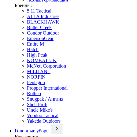
Бренды:
5.11 Tactical
ALTA Industries
BLACKHAWK
Butler Creek
Condor Outdoor
EmersonGear
Entire M
Hatch
High Peak
KOMBAT UK
McNett Corporation
MILITANT
NORFIN
Pentagon
Propper International
Rothco
Snugpak / Англия
Stich Profi
Uncle Mike's
Voodoo Tactical
Yakeda Outdoors
Головные уборы
Категории: