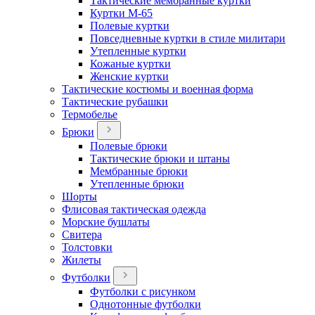
Тактические мембранные куртки
Куртки М-65
Полевые куртки
Повседневные куртки в стиле милитари
Утепленные куртки
Кожаные куртки
Женские куртки
Тактические костюмы и военная форма
Тактические рубашки
Термобелье
Брюки
Полевые брюки
Тактические брюки и штаны
Мембранные брюки
Утепленные брюки
Шорты
Флисовая тактическая одежда
Морские бушлаты
Свитера
Толстовки
Жилеты
Футболки
Футболки с рисунком
Однотонные футболки