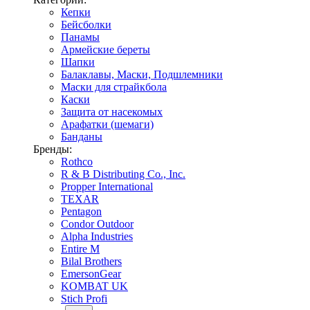
Кепки
Бейсболки
Панамы
Армейские береты
Шапки
Балаклавы, Маски, Подшлемники
Маски для страйкбола
Каски
Защита от насекомых
Арафатки (шемаги)
Банданы
Бренды:
Rothco
R & B Distributing Co., Inc.
Propper International
TEXAR
Pentagon
Condor Outdoor
Alpha Industries
Entire M
Bilal Brothers
EmersonGear
KOMBAT UK
Stich Profi