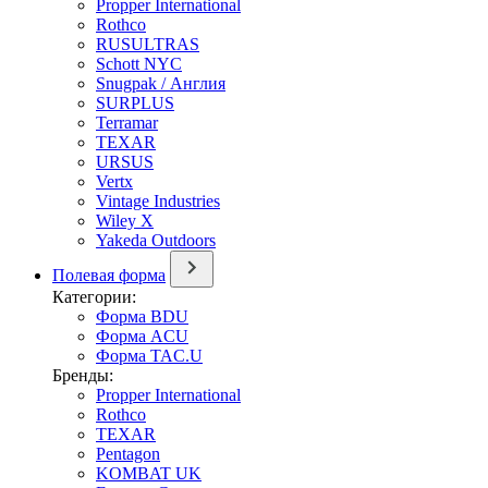
Propper International
Rothco
RUSULTRAS
Schott NYC
Snugpak / Англия
SURPLUS
Terramar
TEXAR
URSUS
Vertx
Vintage Industries
Wiley X
Yakeda Outdoors
Полевая форма
Категории:
Форма BDU
Форма ACU
Форма TAC.U
Бренды:
Propper International
Rothco
TEXAR
Pentagon
KOMBAT UK