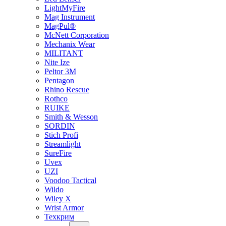
LightMyFire
Mag Instrument
MagPul®
McNett Corporation
Mechanix Wear
MILITANT
Nite Ize
Peltor 3M
Pentagon
Rhino Rescue
Rothco
RUIKE
Smith & Wesson
SORDIN
Stich Profi
Streamlight
SureFire
Uvex
UZI
Voodoo Tactical
Wildo
Wiley X
Wrist Armor
Техкрим