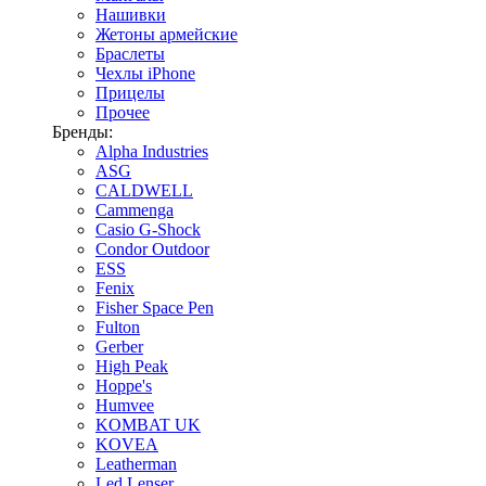
Нашивки
Жетоны армейские
Браслеты
Чехлы iPhone
Прицелы
Прочее
Бренды:
Alpha Industries
ASG
CALDWELL
Cammenga
Casio G-Shock
Condor Outdoor
ESS
Fenix
Fisher Space Pen
Fulton
Gerber
High Peak
Hoppe's
Humvee
KOMBAT UK
KOVEA
Leatherman
Led Lenser