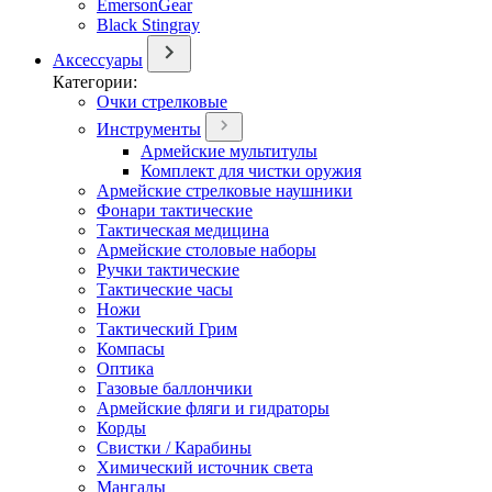
EmersonGear
Black Stingray
Аксессуары
Категории:
Очки стрелковые
Инструменты
Армейские мультитулы
Комплект для чистки оружия
Армейские стрелковые наушники
Фонари тактические
Тактическая медицина
Армейские столовые наборы
Ручки тактические
Тактические часы
Ножи
Тактический Грим
Компасы
Оптика
Газовые баллончики
Армейские фляги и гидраторы
Корды
Свистки / Карабины
Химический источник света
Мангалы