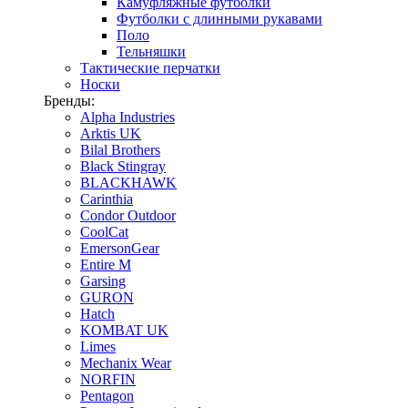
Камуфляжные футболки
Футболки с длинными рукавами
Поло
Тельняшки
Тактические перчатки
Носки
Бренды:
Alpha Industries
Arktis UK
Bilal Brothers
Black Stingray
BLACKHAWK
Carinthia
Condor Outdoor
CoolCat
EmersonGear
Entire M
Garsing
GURON
Hatch
KOMBAT UK
Limes
Mechanix Wear
NORFIN
Pentagon