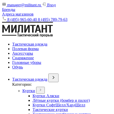
manager@militant.ru
Вход
Бренды
Адреса магазинов
8 (495) 965-60-40
8 (495) 789-79-63
Тактическая одежда
Полевая форма
Аксессуары
Снаряжение
Головные уборы
Обувь
Тактическая одежда
Категории:
Куртки
Куртки Аляски
Лётные куртки (бомбер и пилот)
Куртки СофтШелл/ХардШелл
Тактические куртки