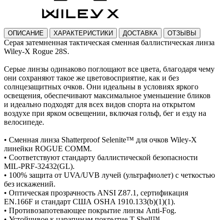
ОПИСАНИЕ
ХАРАКТЕРИСТИКИ
ДОСТАВКА
ОТЗЫВЫ
Серая затемненная тактическая сменная баллистическая линза
Wiley-X Rogue 28S.
Серые линзы одинаково поглощают все цвета, благодаря чему
они сохраняют такое же цветовосприятие, как и без
солнцезащитных очков. Они идеальны в условиях яркого
освещения, обеспечивают максимальное уменьшение бликов
и идеально подходят для всех видов спорта на открытом
воздухе при ярком освещении, включая гольф, бег и езду на
велосипеде.
• Сменная линза Shatterproof Selenite™ для очков Wiley-X
линейки ROGUE COMM.
• Соответствуют стандарту баллистической безопасности
MIL-PRF-32432(GL).
• 100% защита от UVA/UVB лучей (ультрафиолет) с четкостью
без искажений.
• Оптическая прозрачность ANSI Z87.1, сертификация
EN.166F и стандарт США OSHA 1910.133(b)(1)(1).
• Противозапотевающее покрытие линзы Anti-Fog.
• Устойчивое к царапинам покрытие T-Shell™.