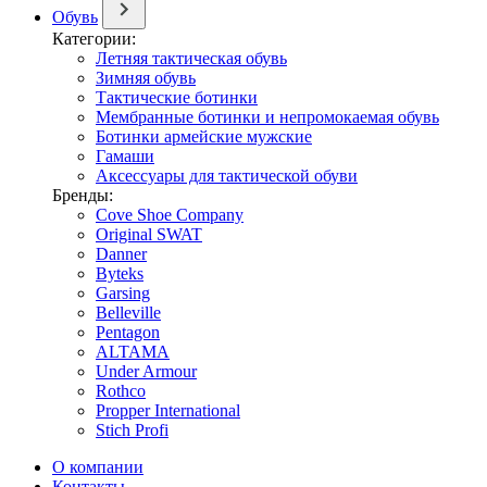
Обувь
Категории:
Летняя тактическая обувь
Зимняя обувь
Тактические ботинки
Мембранные ботинки и непромокаемая обувь
Ботинки армейские мужские
Гамаши
Аксессуары для тактической обуви
Бренды:
Cove Shoe Company
Original SWAT
Danner
Byteks
Garsing
Belleville
Pentagon
ALTAMA
Under Armour
Rothco
Propper International
Stich Profi
О компании
Контакты