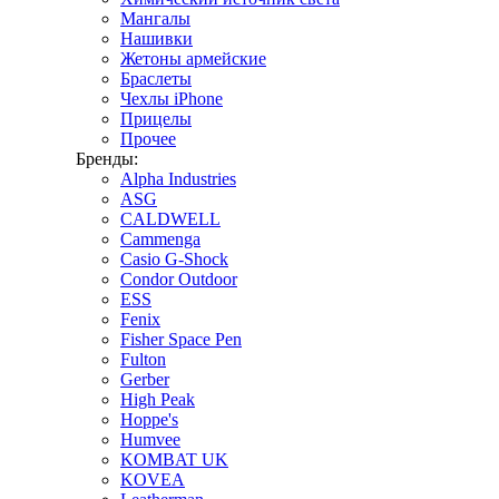
Мангалы
Нашивки
Жетоны армейские
Браслеты
Чехлы iPhone
Прицелы
Прочее
Бренды:
Alpha Industries
ASG
CALDWELL
Cammenga
Casio G-Shock
Condor Outdoor
ESS
Fenix
Fisher Space Pen
Fulton
Gerber
High Peak
Hoppe's
Humvee
KOMBAT UK
KOVEA