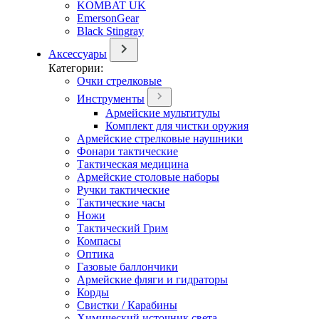
KOMBAT UK
EmersonGear
Black Stingray
Аксессуары
Категории:
Очки стрелковые
Инструменты
Армейские мультитулы
Комплект для чистки оружия
Армейские стрелковые наушники
Фонари тактические
Тактическая медицина
Армейские столовые наборы
Ручки тактические
Тактические часы
Ножи
Тактический Грим
Компасы
Оптика
Газовые баллончики
Армейские фляги и гидраторы
Корды
Свистки / Карабины
Химический источник света