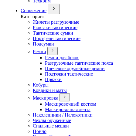
Техкрим
Снаряжение
Категории:
Жилеты разгрузочные
Рюкзаки тактические
Тактические сумки
Портфели тактические
Подсумки
Ремни
Ремни для брюк
Разгрузочные тактические пояса
Плечевые оружейные ремни
Подтяжки тактические
Пряжки
Кобуры
Коврики и маты
Маскировка
Маскировочный костюм
Маскировочная лента
Наколенники / Налокотники
Чехлы оружейные
Спальные мешки
Пончо