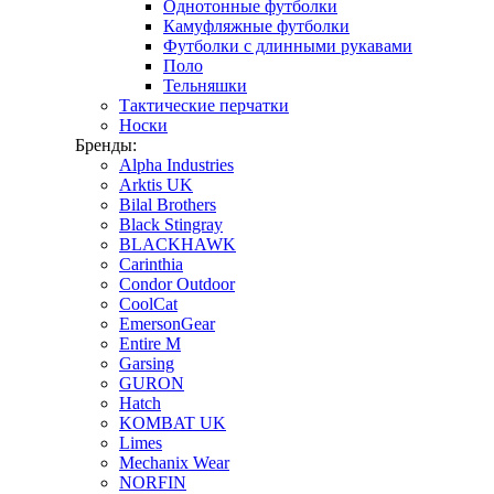
Однотонные футболки
Камуфляжные футболки
Футболки с длинными рукавами
Поло
Тельняшки
Тактические перчатки
Носки
Бренды:
Alpha Industries
Arktis UK
Bilal Brothers
Black Stingray
BLACKHAWK
Carinthia
Condor Outdoor
CoolCat
EmersonGear
Entire M
Garsing
GURON
Hatch
KOMBAT UK
Limes
Mechanix Wear
NORFIN