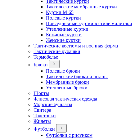
Тактические куртки
Тактические мембранные куртки
Куртки М-65
Полевые куртки
Повседневные куртки в стиле милитари
Утепленные куртки
Кожаные куртки
Женские куртки
Тактические костюмы и военная форма
Тактические рубашки
Термобелье
Брюки
Полевые брюки
Тактические брюки и штаны
Мембранные брюки
Утепленные брюки
Шорты
Флисовая тактическая одежда
Морские бушлаты
Свитера
Толстовки
Жилеты
Футболки
Футболки с рисунком