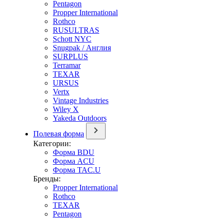
Pentagon
Propper International
Rothco
RUSULTRAS
Schott NYC
Snugpak / Англия
SURPLUS
Terramar
TEXAR
URSUS
Vertx
Vintage Industries
Wiley X
Yakeda Outdoors
Полевая форма
Категории:
Форма BDU
Форма ACU
Форма TAC.U
Бренды:
Propper International
Rothco
TEXAR
Pentagon