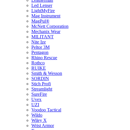
Leatherman
Led Lenser
LightMyFire
Mag Instrument
MagPul®
McNett Corporation
Mechanix Wear
MILITANT
Nite Ize
Peltor 3M
Pentagon
Rhino Rescue
Rothco
RUIKE
Smith & Wesson
SORDIN
Stich Profi
Streamlight
SureFire
Uvex
UZI
Voodoo Tactical
Wildo
Wiley X
Wrist Armor