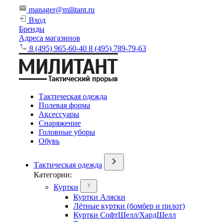
manager@militant.ru
Вход
Бренды
Адреса магазинов
8 (495) 965-60-40
8 (495) 789-79-63
Тактическая одежда
Полевая форма
Аксессуары
Снаряжение
Головные уборы
Обувь
Тактическая одежда
Категории:
Куртки
Куртки Аляски
Лётные куртки (бомбер и пилот)
Куртки СофтШелл/ХардШелл