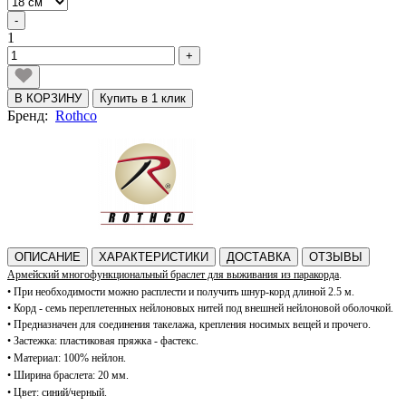
-
1
+
В КОРЗИНУ
Купить в 1 клик
Бренд:
Rothco
ОПИСАНИЕ
ХАРАКТЕРИСТИКИ
ДОСТАВКА
ОТЗЫВЫ
Армейский м
ногофункциональный
браслет для выживания из паракорда
.
•
При необходимости можно расплести и получить шнур-корд длиной 2.5 м.
• Корд - с
емь переплетенных нейлоновых нитей под внешней нейлоновой оболочкой.
• П
редназначен для соединения такелажа, крепления носимых вещей и прочего.
•
Застежка: пластиковая пряжка - фастекс.
•
Материал: 100% нейлон.
•
Ширина браслета: 20 мм.
•
Цвет: синий/черный.