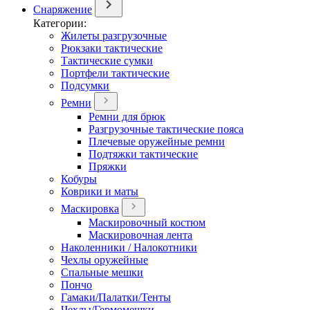
Снаряжение
Категории:
Жилеты разгрузочные
Рюкзаки тактические
Тактические сумки
Портфели тактические
Подсумки
Ремни
Ремни для брюк
Разгрузочные тактические пояса
Плечевые оружейные ремни
Подтяжки тактические
Пряжки
Кобуры
Коврики и маты
Маскировка
Маскировочный костюм
Маскировочная лента
Наколенники / Налокотники
Чехлы оружейные
Спальные мешки
Пончо
Гамаки/Палатки/Тенты
Чехлы/Гермомешки