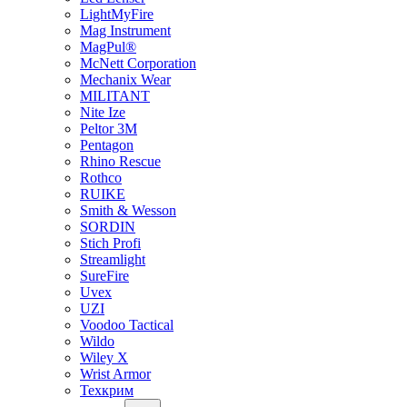
LightMyFire
Mag Instrument
MagPul®
McNett Corporation
Mechanix Wear
MILITANT
Nite Ize
Peltor 3M
Pentagon
Rhino Rescue
Rothco
RUIKE
Smith & Wesson
SORDIN
Stich Profi
Streamlight
SureFire
Uvex
UZI
Voodoo Tactical
Wildo
Wiley X
Wrist Armor
Техкрим