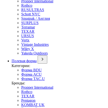
Propper International
Rothco
RUSULTRAS
Schott NYC
Snugpak / Англия
SURPLUS
Terramar
TEXAR
URSUS
Vertx
Vintage Industries
Wiley X
Yakeda Outdoors
Полевая форма
Категории:
Форма BDU
Форма ACU
Форма TAC.U
Бренды:
Propper International
Rothco
TEXAR
Pentagon
KOMBAT UK