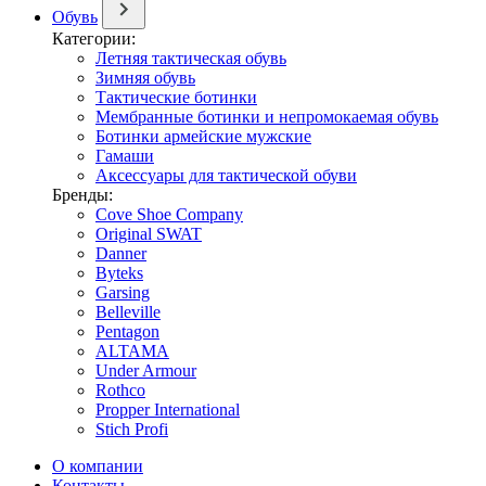
Обувь
Категории:
Летняя тактическая обувь
Зимняя обувь
Тактические ботинки
Мембранные ботинки и непромокаемая обувь
Ботинки армейские мужские
Гамаши
Аксессуары для тактической обуви
Бренды:
Cove Shoe Company
Original SWAT
Danner
Byteks
Garsing
Belleville
Pentagon
ALTAMA
Under Armour
Rothco
Propper International
Stich Profi
О компании
Контакты