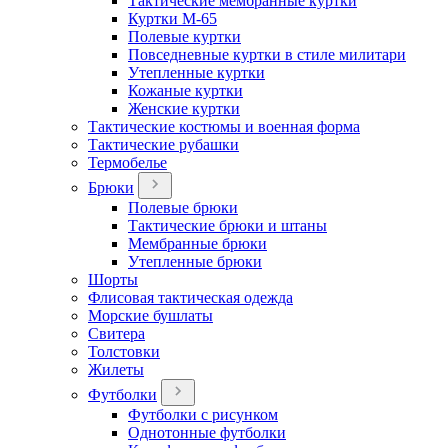
Тактические мембранные куртки
Куртки М-65
Полевые куртки
Повседневные куртки в стиле милитари
Утепленные куртки
Кожаные куртки
Женские куртки
Тактические костюмы и военная форма
Тактические рубашки
Термобелье
Брюки
Полевые брюки
Тактические брюки и штаны
Мембранные брюки
Утепленные брюки
Шорты
Флисовая тактическая одежда
Морские бушлаты
Свитера
Толстовки
Жилеты
Футболки
Футболки с рисунком
Однотонные футболки