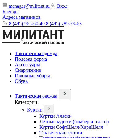
manager@militant.ru
Вход
Бренды
Адреса магазинов
8 (495) 965-60-40
8 (495) 789-79-63
Тактическая одежда
Полевая форма
Аксессуары
Снаряжение
Головные уборы
Обувь
Тактическая одежда
Категории:
Куртки
Куртки Аляски
Лётные куртки (бомбер и пилот)
Куртки СофтШелл/ХардШелл
Тактические куртки