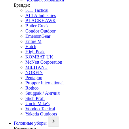
Бренды:
5.11 Tactical
ALTA Industries
BLACKHAWK
Butler Creek
Condor Outdoor
EmersonGear
Entire M
Hatch
High Peak
KOMBAT UK
McNett Corporation
MILITANT
NORFIN
Pentagon
Propper International
Rothco
Snugpak / Англия
Stich Profi
Uncle Mike's
Voodoo Tactical
Yakeda Outdoors
Головные уборы
Категории: