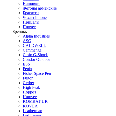
Нашивки
Жетоны армейские
Браслеты
Чехлы iPhone
Прицелы
Прочее
Бренды:
Alpha Industries
ASG
CALDWELL
Cammenga
Casio G-Shock
Condor Outdoor
ESS
Fenix
Fisher Space Pen
Fulton
Gerber
High Peak
Hoppe's
Humvee
KOMBAT UK
KOVEA
Leatherman
Led Lenser