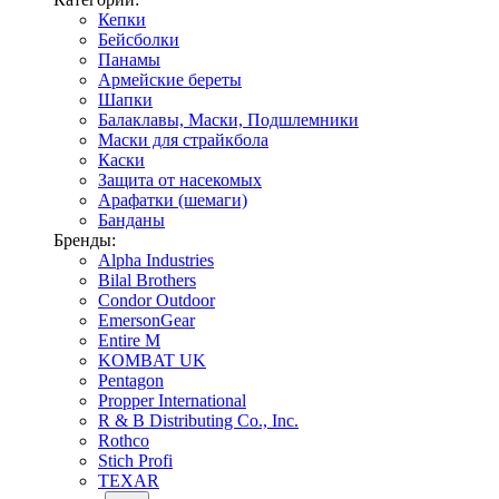
Кепки
Бейсболки
Панамы
Армейские береты
Шапки
Балаклавы, Маски, Подшлемники
Маски для страйкбола
Каски
Защита от насекомых
Арафатки (шемаги)
Банданы
Бренды:
Alpha Industries
Bilal Brothers
Condor Outdoor
EmersonGear
Entire M
KOMBAT UK
Pentagon
Propper International
R & B Distributing Co., Inc.
Rothco
Stich Profi
TEXAR