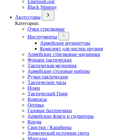
EmersonGear
Black Stingray
Аксессуары
Категории:
Очки стрелковые
Инструменты
Армейские мультитулы
Комплект для чистки оружия
Армейские стрелковые наушники
Фонари тактические
Тактическая медицина
Армейские столовые наборы
Ручки тактические
Тактические часы
Ножи
Тактический Грим
Компасы
Оптика
Газовые баллончики
Армейские фляги и гидраторы
Корды
Свистки / Карабины
Химический источник света
Мангалы