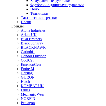
Камуфляжные футболки
Футболки с длинными рукавами
Поло
Тельняшки
Тактические перчатки
Носки
Бренды:
Alpha Industries
Arktis UK
Bilal Brothers
Black Stingray
BLACKHAWK
Carinthia
Condor Outdoor
CoolCat
EmersonGear
Entire M
Garsing
GURON
Hatch
KOMBAT UK
Limes
Mechanix Wear
NORFIN
Pentagon