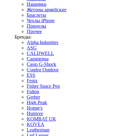
Нашивки
Жетоны армейские
Браслеты
Чехлы iPhone
Прицелы
Прочее
Бренды:
Alpha Industries
ASG
CALDWELL
Cammenga
Casio G-Shock
Condor Outdoor
ESS
Fenix
Fisher Space Pen
Fulton
Gerber
High Peak
Hoppe's
Humvee
KOMBAT UK
KOVEA
Leatherman
Led Lenser