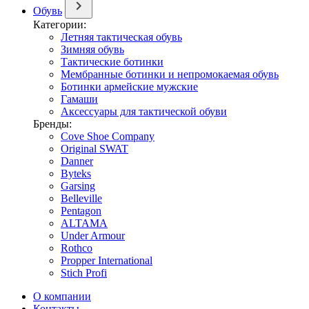
Обувь
Категории:
Летняя тактическая обувь
Зимняя обувь
Тактические ботинки
Мембранные ботинки и непромокаемая обувь
Ботинки армейские мужские
Гамаши
Аксессуары для тактической обуви
Бренды:
Cove Shoe Company
Original SWAT
Danner
Byteks
Garsing
Belleville
Pentagon
ALTAMA
Under Armour
Rothco
Propper International
Stich Profi
О компании
Контакты