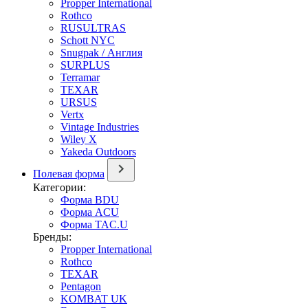
Propper International
Rothco
RUSULTRAS
Schott NYC
Snugpak / Англия
SURPLUS
Terramar
TEXAR
URSUS
Vertx
Vintage Industries
Wiley X
Yakeda Outdoors
Полевая форма
Категории:
Форма BDU
Форма ACU
Форма TAC.U
Бренды:
Propper International
Rothco
TEXAR
Pentagon
KOMBAT UK