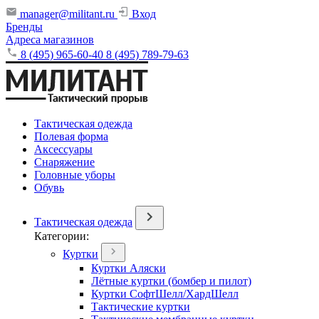
manager@militant.ru
Вход
Бренды
Адреса магазинов
8 (495) 965-60-40
8 (495) 789-79-63
Тактическая одежда
Полевая форма
Аксессуары
Снаряжение
Головные уборы
Обувь
Тактическая одежда
Категории:
Куртки
Куртки Аляски
Лётные куртки (бомбер и пилот)
Куртки СофтШелл/ХардШелл
Тактические куртки