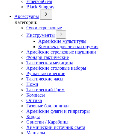
EmersonGear
Black Stingray
Аксессуары
Категории:
Очки стрелковые
Инструменты
Армейские мультитулы
Комплект для чистки оружия
Армейские стрелковые наушники
Фонари тактические
Тактическая медицина
Армейские столовые наборы
Ручки тактические
Тактические часы
Ножи
Тактический Грим
Компасы
Оптика
Газовые баллончики
Армейские фляги и гидраторы
Корды
Свистки / Карабины
Химический источник света
Мангалы