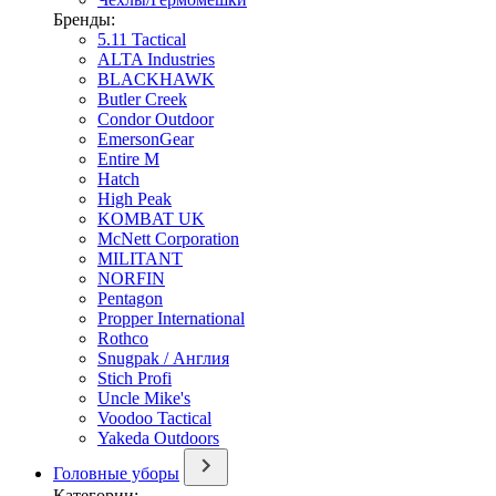
Бренды:
5.11 Tactical
ALTA Industries
BLACKHAWK
Butler Creek
Condor Outdoor
EmersonGear
Entire M
Hatch
High Peak
KOMBAT UK
McNett Corporation
MILITANT
NORFIN
Pentagon
Propper International
Rothco
Snugpak / Англия
Stich Profi
Uncle Mike's
Voodoo Tactical
Yakeda Outdoors
Головные уборы
Категории: