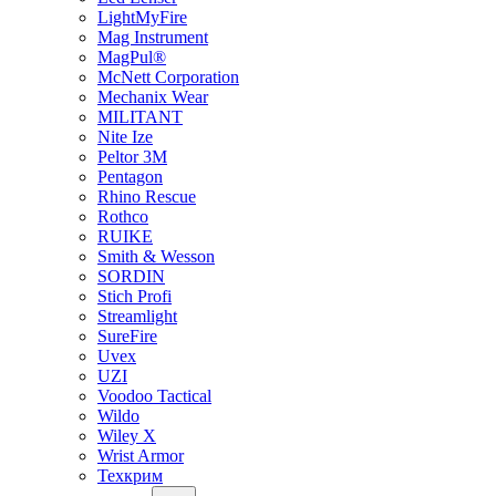
LightMyFire
Mag Instrument
MagPul®
McNett Corporation
Mechanix Wear
MILITANT
Nite Ize
Peltor 3M
Pentagon
Rhino Rescue
Rothco
RUIKE
Smith & Wesson
SORDIN
Stich Profi
Streamlight
SureFire
Uvex
UZI
Voodoo Tactical
Wildo
Wiley X
Wrist Armor
Техкрим