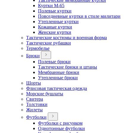
Тактические мембранные куртки
Куртки М-65
Полевые куртки
Повседневные куртки в стиле милитари
Утепленные куртки
Кожаные куртки
Женские куртки
Тактические костюмы и военная форма
Тактические рубашки
Термобелье
Брюки
Полевые брюки
Тактические брюки и штаны
Мембранные брюки
Утепленные брюки
Шорты
Флисовая тактическая одежда
Морские бушлаты
Свитера
Толстовки
Жилеты
Футболки
Футболки с рисунком
Однотонные футболки