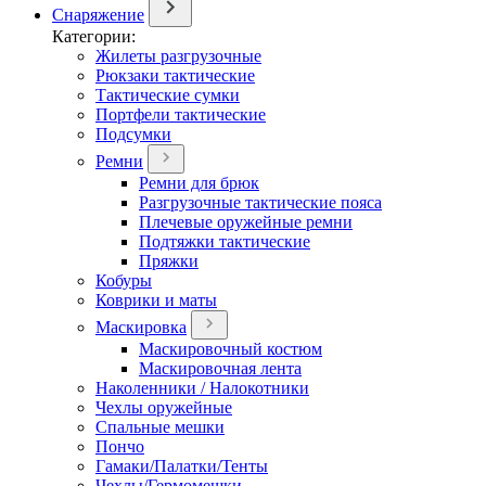
Снаряжение
Категории:
Жилеты разгрузочные
Рюкзаки тактические
Тактические сумки
Портфели тактические
Подсумки
Ремни
Ремни для брюк
Разгрузочные тактические пояса
Плечевые оружейные ремни
Подтяжки тактические
Пряжки
Кобуры
Коврики и маты
Маскировка
Маскировочный костюм
Маскировочная лента
Наколенники / Налокотники
Чехлы оружейные
Спальные мешки
Пончо
Гамаки/Палатки/Тенты
Чехлы/Гермомешки