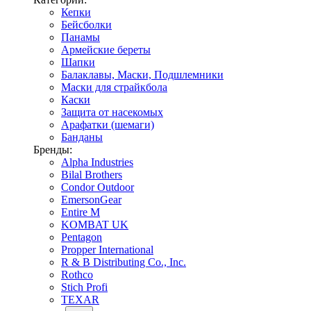
Кепки
Бейсболки
Панамы
Армейские береты
Шапки
Балаклавы, Маски, Подшлемники
Маски для страйкбола
Каски
Защита от насекомых
Арафатки (шемаги)
Банданы
Бренды:
Alpha Industries
Bilal Brothers
Condor Outdoor
EmersonGear
Entire M
KOMBAT UK
Pentagon
Propper International
R & B Distributing Co., Inc.
Rothco
Stich Profi
TEXAR