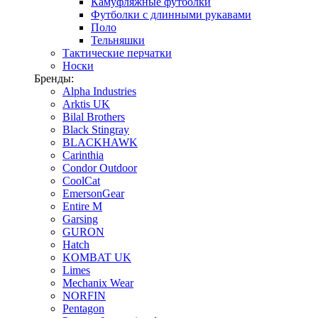
Камуфляжные футболки
Футболки с длинными рукавами
Поло
Тельняшки
Тактические перчатки
Носки
Бренды:
Alpha Industries
Arktis UK
Bilal Brothers
Black Stingray
BLACKHAWK
Carinthia
Condor Outdoor
CoolCat
EmersonGear
Entire M
Garsing
GURON
Hatch
KOMBAT UK
Limes
Mechanix Wear
NORFIN
Pentagon