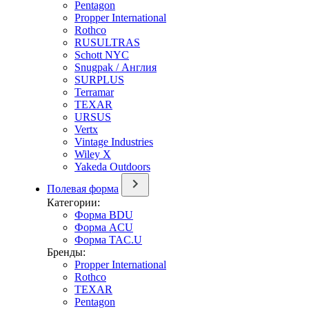
Pentagon
Propper International
Rothco
RUSULTRAS
Schott NYC
Snugpak / Англия
SURPLUS
Terramar
TEXAR
URSUS
Vertx
Vintage Industries
Wiley X
Yakeda Outdoors
Полевая форма
Категории:
Форма BDU
Форма ACU
Форма TAC.U
Бренды:
Propper International
Rothco
TEXAR
Pentagon