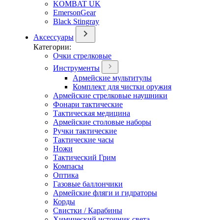
KOMBAT UK
EmersonGear
Black Stingray
Аксессуары
Категории:
Очки стрелковые
Инструменты
Армейские мультитулы
Комплект для чистки оружия
Армейские стрелковые наушники
Фонари тактические
Тактическая медицина
Армейские столовые наборы
Ручки тактические
Тактические часы
Ножи
Тактический Грим
Компасы
Оптика
Газовые баллончики
Армейские фляги и гидраторы
Корды
Свистки / Карабины
Химический источник света