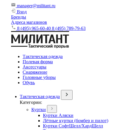
manager@militant.ru
Вход
Бренды
Адреса магазинов
8 (495) 965-60-40
8 (495) 789-79-63
Тактическая одежда
Полевая форма
Аксессуары
Снаряжение
Головные уборы
Обувь
Тактическая одежда
Категории:
Куртки
Куртки Аляски
Лётные куртки (бомбер и пилот)
Куртки СофтШелл/ХардШелл