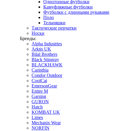
Однотонные футболки
Камуфляжные футболки
Футболки с длинными рукавами
Поло
Тельняшки
Тактические перчатки
Носки
Бренды:
Alpha Industries
Arktis UK
Bilal Brothers
Black Stingray
BLACKHAWK
Carinthia
Condor Outdoor
CoolCat
EmersonGear
Entire M
Garsing
GURON
Hatch
KOMBAT UK
Limes
Mechanix Wear
NORFIN