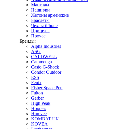
Мангалы
Нашивки
Жетоны армейские
Браслеты
Чехлы iPhone
Прицелы
Прочее
Бренды:
Alpha Industries
ASG
CALDWELL
Cammenga
Casio G-Shock
Condor Outdoor
ESS
Fenix
Fisher Space Pen
Fulton
Gerber
High Peak
Hoppe's
Humvee
KOMBAT UK
KOVEA