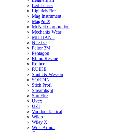
Leatherman
Led Lenser
LightMyFire
Mag Instrument
MagPul®
McNett Corporation
Mechanix Wear
MILITANT
Nite Ize
Peltor 3M
Pentagon
Rhino Rescue
Rothco
RUIKE
Smith & Wesson
SORDIN
Stich Profi
Streamlight
SureFire
Uvex
UZI
Voodoo Tactical
Wildo
Wiley X
Wrist Armor