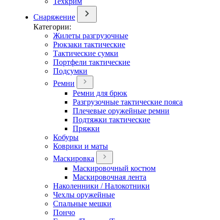
Техкрим
Снаряжение
Категории:
Жилеты разгрузочные
Рюкзаки тактические
Тактические сумки
Портфели тактические
Подсумки
Ремни
Ремни для брюк
Разгрузочные тактические пояса
Плечевые оружейные ремни
Подтяжки тактические
Пряжки
Кобуры
Коврики и маты
Маскировка
Маскировочный костюм
Маскировочная лента
Наколенники / Налокотники
Чехлы оружейные
Спальные мешки
Пончо