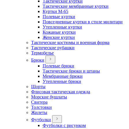
Тактические куртки
Тактические мембранные куртки
Куртки М-65
Полевые куртки
Повседневные куртки в стиле милитари
Утепленные куртки
Кожаные куртки
Женские куртки
Тактические костюмы и военная форма
Тактические рубашки
Термобелье
Брюки
Полевые брюки
Тактические брюки и штаны
Мембранные брюки
Утепленные брюки
Шорты
Флисовая тактическая одежда
Морские бушлаты
Свитера
Толстовки
Жилеты
Футболки
Футболки с рисунком