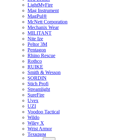
LightMyFire
Mag Instrument
MagPul®
McNett Corporation
Mechanix Wear
MILITANT
Nite Ize
Peltor 3M
Pentagon
Rhino Rescue
Rothco
RUIKE
Smith & Wesson
SORDIN
Stich Profi
Streamlight
SureFire
Uvex
UZI
Voodoo Tactical
Wildo
Wiley X
Wrist Armor
Техкрим