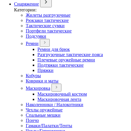
Снаряжение
Категории:
Жилеты разгрузочные
Рюкзаки тактические
Тактические сумки
Портфели тактические
Подсумки
Ремни
Ремни для брюк
Разгрузочные тактические пояса
Плечевые оружейные ремни
Подтяжки тактические
Пряжки
Кобуры
Коврики и маты
Маскировка
Маскировочный костюм
Маскировочная лента
Наколенники / Налокотники
Чехлы оружейные
Спальные мешки
Пончо
Гамаки/Палатки/Тенты
Чехлы/Гермомешки