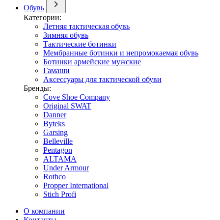
Обувь
Категории:
Летняя тактическая обувь
Зимняя обувь
Тактические ботинки
Мембранные ботинки и непромокаемая обувь
Ботинки армейские мужские
Гамаши
Аксессуары для тактической обуви
Бренды:
Cove Shoe Company
Original SWAT
Danner
Byteks
Garsing
Belleville
Pentagon
ALTAMA
Under Armour
Rothco
Propper International
Stich Profi
О компании
Контакты