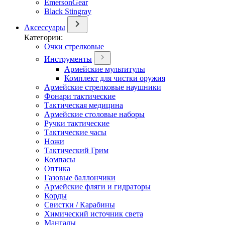
EmersonGear
Black Stingray
Аксессуары
Категории:
Очки стрелковые
Инструменты
Армейские мультитулы
Комплект для чистки оружия
Армейские стрелковые наушники
Фонари тактические
Тактическая медицина
Армейские столовые наборы
Ручки тактические
Тактические часы
Ножи
Тактический Грим
Компасы
Оптика
Газовые баллончики
Армейские фляги и гидраторы
Корды
Свистки / Карабины
Химический источник света
Мангалы