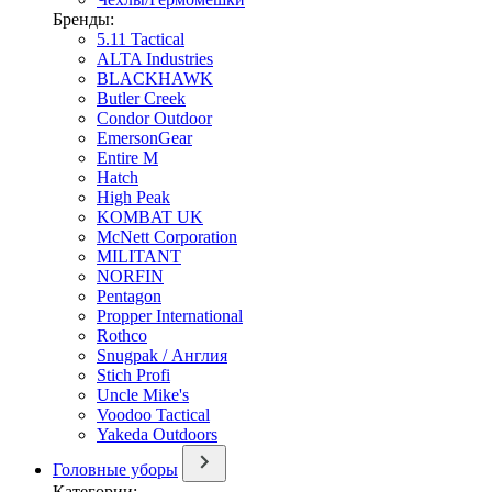
Бренды:
5.11 Tactical
ALTA Industries
BLACKHAWK
Butler Creek
Condor Outdoor
EmersonGear
Entire M
Hatch
High Peak
KOMBAT UK
McNett Corporation
MILITANT
NORFIN
Pentagon
Propper International
Rothco
Snugpak / Англия
Stich Profi
Uncle Mike's
Voodoo Tactical
Yakeda Outdoors
Головные уборы
Категории: