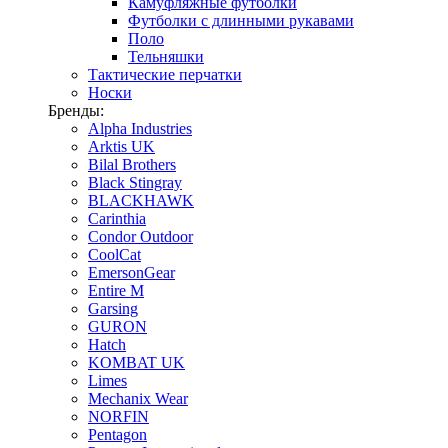
Камуфляжные футболки
Футболки с длинными рукавами
Поло
Тельняшки
Тактические перчатки
Носки
Бренды:
Alpha Industries
Arktis UK
Bilal Brothers
Black Stingray
BLACKHAWK
Carinthia
Condor Outdoor
CoolCat
EmersonGear
Entire M
Garsing
GURON
Hatch
KOMBAT UK
Limes
Mechanix Wear
NORFIN
Pentagon