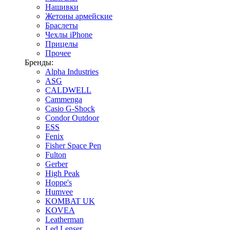
Нашивки
Жетоны армейские
Браслеты
Чехлы iPhone
Прицелы
Прочее
Бренды:
Alpha Industries
ASG
CALDWELL
Cammenga
Casio G-Shock
Condor Outdoor
ESS
Fenix
Fisher Space Pen
Fulton
Gerber
High Peak
Hoppe's
Humvee
KOMBAT UK
KOVEA
Leatherman
Led Lenser