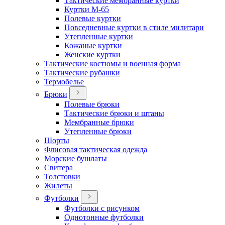
Тактические мембранные куртки
Куртки М-65
Полевые куртки
Повседневные куртки в стиле милитари
Утепленные куртки
Кожаные куртки
Женские куртки
Тактические костюмы и военная форма
Тактические рубашки
Термобелье
Брюки
Полевые брюки
Тактические брюки и штаны
Мембранные брюки
Утепленные брюки
Шорты
Флисовая тактическая одежда
Морские бушлаты
Свитера
Толстовки
Жилеты
Футболки
Футболки с рисунком
Однотонные футболки