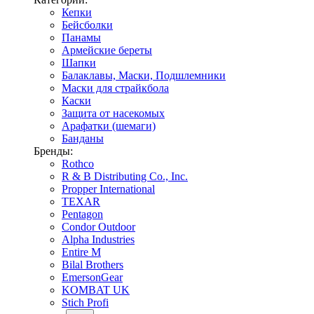
Кепки
Бейсболки
Панамы
Армейские береты
Шапки
Балаклавы, Маски, Подшлемники
Маски для страйкбола
Каски
Защита от насекомых
Арафатки (шемаги)
Банданы
Бренды:
Rothco
R & B Distributing Co., Inc.
Propper International
TEXAR
Pentagon
Condor Outdoor
Alpha Industries
Entire M
Bilal Brothers
EmersonGear
KOMBAT UK
Stich Profi