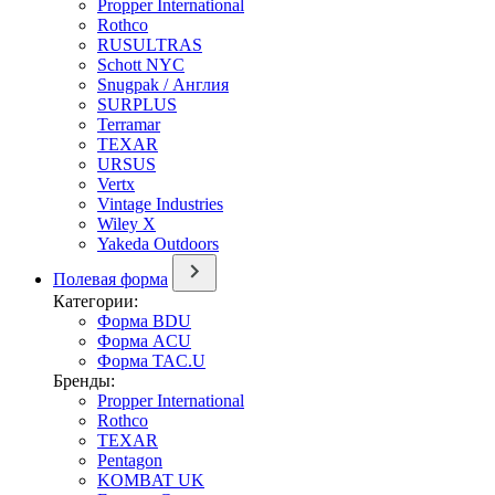
Propper International
Rothco
RUSULTRAS
Schott NYC
Snugpak / Англия
SURPLUS
Terramar
TEXAR
URSUS
Vertx
Vintage Industries
Wiley X
Yakeda Outdoors
Полевая форма
Категории:
Форма BDU
Форма ACU
Форма TAC.U
Бренды:
Propper International
Rothco
TEXAR
Pentagon
KOMBAT UK