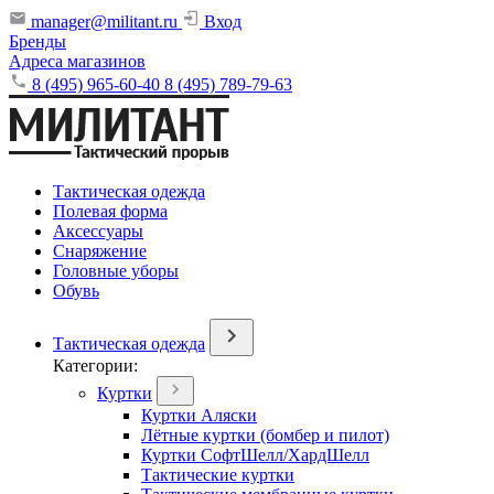
manager@militant.ru
Вход
Бренды
Адреса магазинов
8 (495) 965-60-40
8 (495) 789-79-63
Тактическая одежда
Полевая форма
Аксессуары
Снаряжение
Головные уборы
Обувь
Тактическая одежда
Категории:
Куртки
Куртки Аляски
Лётные куртки (бомбер и пилот)
Куртки СофтШелл/ХардШелл
Тактические куртки