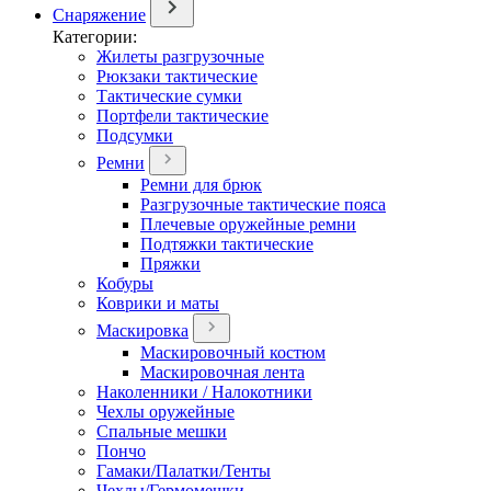
Снаряжение
Категории:
Жилеты разгрузочные
Рюкзаки тактические
Тактические сумки
Портфели тактические
Подсумки
Ремни
Ремни для брюк
Разгрузочные тактические пояса
Плечевые оружейные ремни
Подтяжки тактические
Пряжки
Кобуры
Коврики и маты
Маскировка
Маскировочный костюм
Маскировочная лента
Наколенники / Налокотники
Чехлы оружейные
Спальные мешки
Пончо
Гамаки/Палатки/Тенты
Чехлы/Гермомешки