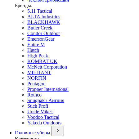
Бренды:
5.11 Tactical
ALTA Industries
BLACKHAWK
Butler Creek
Condor Outdoor
EmersonGear
Entire M
Hatch
High Peak
KOMBAT UK
McNett Corporation
MILITANT
NORFIN
Pentagon
Propper International
Rothco
Snugpak / Англия
Stich Profi
Uncle Mike's
Voodoo Tactical
Yakeda Outdoors
Головные уборы
Категории: