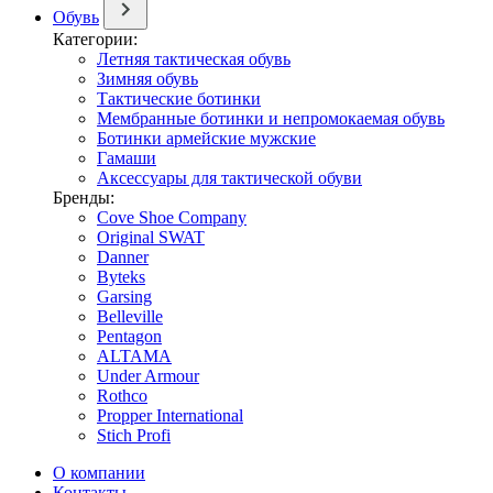
Обувь
Категории:
Летняя тактическая обувь
Зимняя обувь
Тактические ботинки
Мембранные ботинки и непромокаемая обувь
Ботинки армейские мужские
Гамаши
Аксессуары для тактической обуви
Бренды:
Cove Shoe Company
Original SWAT
Danner
Byteks
Garsing
Belleville
Pentagon
ALTAMA
Under Armour
Rothco
Propper International
Stich Profi
О компании
Контакты