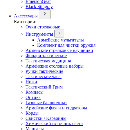
EmersonGear
Black Stingray
Аксессуары
Категории:
Очки стрелковые
Инструменты
Армейские мультитулы
Комплект для чистки оружия
Армейские стрелковые наушники
Фонари тактические
Тактическая медицина
Армейские столовые наборы
Ручки тактические
Тактические часы
Ножи
Тактический Грим
Компасы
Оптика
Газовые баллончики
Армейские фляги и гидраторы
Корды
Свистки / Карабины
Химический источник света
Мангалы