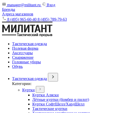
manager@militant.ru
Вход
Бренды
Адреса магазинов
8 (495) 965-60-40
8 (495) 789-79-63
Тактическая одежда
Полевая форма
Аксессуары
Снаряжение
Головные уборы
Обувь
Тактическая одежда
Категории:
Куртки
Куртки Аляски
Лётные куртки (бомбер и пилот)
Куртки СофтШелл/ХардШелл
Тактические куртки