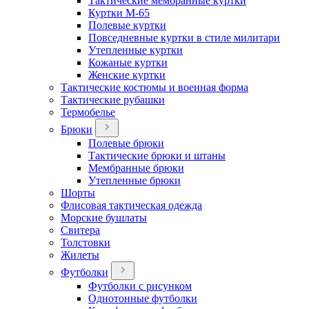
Тактические мембранные куртки
Куртки М-65
Полевые куртки
Повседневные куртки в стиле милитари
Утепленные куртки
Кожаные куртки
Женские куртки
Тактические костюмы и военная форма
Тактические рубашки
Термобелье
Брюки
Полевые брюки
Тактические брюки и штаны
Мембранные брюки
Утепленные брюки
Шорты
Флисовая тактическая одежда
Морские бушлаты
Свитера
Толстовки
Жилеты
Футболки
Футболки с рисунком
Однотонные футболки