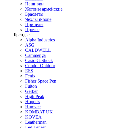
Нашивки
Жетоны армейские
Браслеты
Чехлы iPhone
Прицелы
Прочее
Бренды:
Alpha Industries
ASG
CALDWELL
Cammenga
Casio G-Shock
Condor Outdoor
ESS
Fenix
Fisher Space Pen
Fulton
Gerber
High Peak
Hoppe's
Humvee
KOMBAT UK
KOVEA
Leatherman
Led Lenser