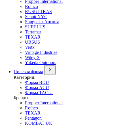
Propper International
Rothco
RUSULTRAS
Schott NYC
Snugpak / Англия
SURPLUS
Terramar
TEXAR
URSUS
Vertx
Vintage Industries
Wiley X
Yakeda Outdoors
Полевая форма
Категории:
Форма BDU
Форма ACU
Форма TAC.U
Бренды:
Propper International
Rothco
TEXAR
Pentagon
KOMBAT UK