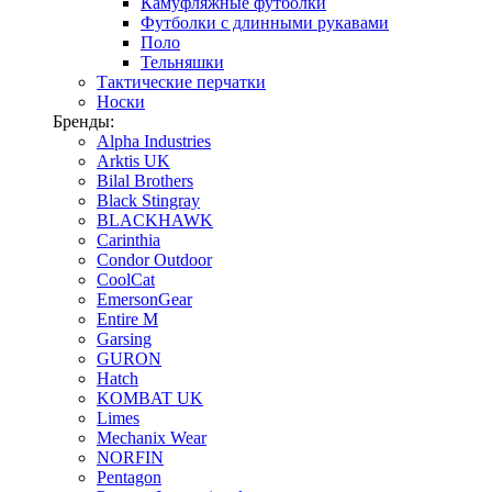
Камуфляжные футболки
Футболки с длинными рукавами
Поло
Тельняшки
Тактические перчатки
Носки
Бренды:
Alpha Industries
Arktis UK
Bilal Brothers
Black Stingray
BLACKHAWK
Carinthia
Condor Outdoor
CoolCat
EmersonGear
Entire M
Garsing
GURON
Hatch
KOMBAT UK
Limes
Mechanix Wear
NORFIN
Pentagon