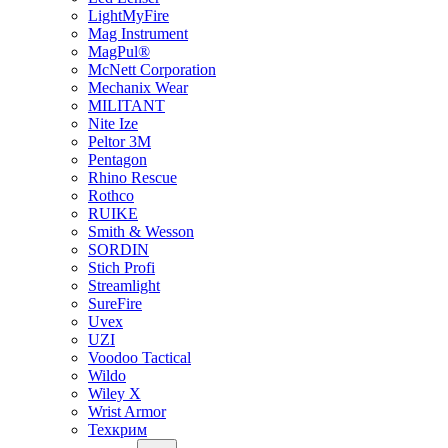
LightMyFire
Mag Instrument
MagPul®
McNett Corporation
Mechanix Wear
MILITANT
Nite Ize
Peltor 3M
Pentagon
Rhino Rescue
Rothco
RUIKE
Smith & Wesson
SORDIN
Stich Profi
Streamlight
SureFire
Uvex
UZI
Voodoo Tactical
Wildo
Wiley X
Wrist Armor
Техкрим