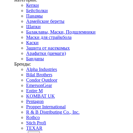
Кепки
Бейсболки
Панамы
Армейские береты
Шапки
Балаклавы, Маски, Подшлемники
Маски для страйкбола
Каски
Защита от насекомых
Арафатки (шемаги)
Банданы
Бренды:
Alpha Industries
Bilal Brothers
Condor Outdoor
EmersonGear
Entire M
KOMBAT UK
Pentagon
Propper International
R & B Distributing Co., Inc.
Rothco
Stich Profi
TEXAR