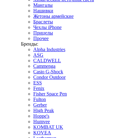
Мангалы
Нашивки
Жетоны армейские
Браслеты
Чехлы iPhone
Прицелы
Прочее
Бренды:
Alpha Industries
ASG
CALDWELL
Cammenga
Casio G-Shock
Condor Outdoor
ESS
Fenix
Fisher Space Pen
Fulton
Gerber
High Peak
Hoppe's
Humvee
KOMBAT UK
KOVEA