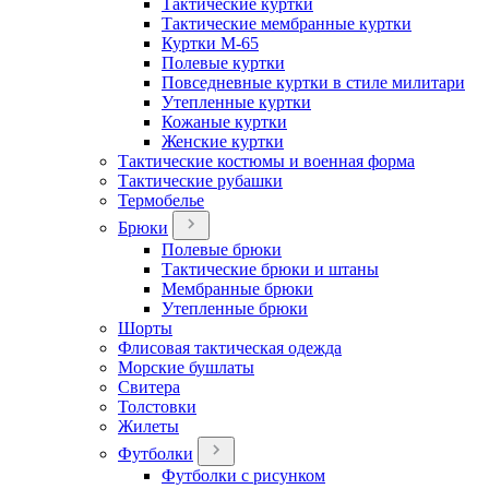
Тактические куртки
Тактические мембранные куртки
Куртки М-65
Полевые куртки
Повседневные куртки в стиле милитари
Утепленные куртки
Кожаные куртки
Женские куртки
Тактические костюмы и военная форма
Тактические рубашки
Термобелье
Брюки
Полевые брюки
Тактические брюки и штаны
Мембранные брюки
Утепленные брюки
Шорты
Флисовая тактическая одежда
Морские бушлаты
Свитера
Толстовки
Жилеты
Футболки
Футболки с рисунком