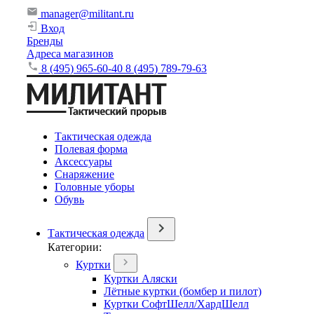
manager@militant.ru
Вход
Бренды
Адреса магазинов
8 (495) 965-60-40
8 (495) 789-79-63
Тактическая одежда
Полевая форма
Аксессуары
Снаряжение
Головные уборы
Обувь
Тактическая одежда
Категории:
Куртки
Куртки Аляски
Лётные куртки (бомбер и пилот)
Куртки СофтШелл/ХардШелл