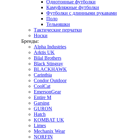
Однотонные футболки
Камуфляжные футболки
Футболки с длинными рукавами
Поло
Тельняшки
Тактические перчатки
Носки
Бренды:
Alpha Industries
Arktis UK
Bilal Brothers
Black Stingray
BLACKHAWK
Carinthia
Condor Outdoor
CoolCat
EmersonGear
Entire M
Garsing
GURON
Hatch
KOMBAT UK
Limes
Mechanix Wear
NORFIN