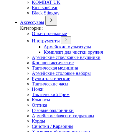
KOMBAT UK
EmersonGear
Black Stingray
Аксессуары
Категории:
Очки стрелковые
Инструменты
Армейские мультитулы
Комплект для чистки оружия
Армейские стрелковые наушники
Фонари тактические
Тактическая медицина
Армейские столовые наборы
Ручки тактические
Тактические часы
Ножи
Тактический Грим
Компасы
Оптика
Газовые баллончики
Армейские фляги и гидраторы
Корды
Свистки / Карабины
Химический источник света