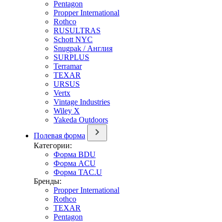
Pentagon
Propper International
Rothco
RUSULTRAS
Schott NYC
Snugpak / Англия
SURPLUS
Terramar
TEXAR
URSUS
Vertx
Vintage Industries
Wiley X
Yakeda Outdoors
Полевая форма
Категории:
Форма BDU
Форма ACU
Форма TAC.U
Бренды:
Propper International
Rothco
TEXAR
Pentagon