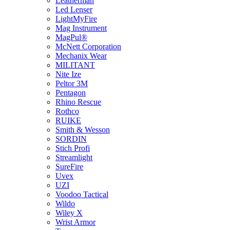
Leatherman
Led Lenser
LightMyFire
Mag Instrument
MagPul®
McNett Corporation
Mechanix Wear
MILITANT
Nite Ize
Peltor 3M
Pentagon
Rhino Rescue
Rothco
RUIKE
Smith & Wesson
SORDIN
Stich Profi
Streamlight
SureFire
Uvex
UZI
Voodoo Tactical
Wildo
Wiley X
Wrist Armor