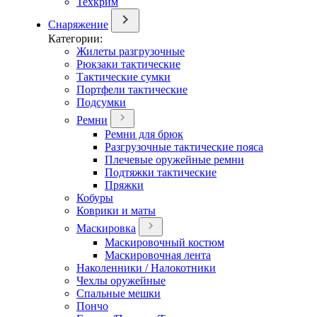
Техкрим
Снаряжение
Категории:
Жилеты разгрузочные
Рюкзаки тактические
Тактические сумки
Портфели тактические
Подсумки
Ремни
Ремни для брюк
Разгрузочные тактические пояса
Плечевые оружейные ремни
Подтяжки тактические
Пряжки
Кобуры
Коврики и маты
Маскировка
Маскировочный костюм
Маскировочная лента
Наколенники / Налокотники
Чехлы оружейные
Спальные мешки
Пончо