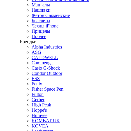
Мангалы
Нашивки
Жетоны армейские
Браслеты
Чехлы iPhone
Прицелы
Прочее
Бренды:
Alpha Industries
ASG
CALDWELL
Cammenga
Casio G-Shock
Condor Outdoor
ESS
Fenix
Fisher Space Pen
Fulton
Gerber
High Peak
Hoppe's
Humvee
KOMBAT UK
KOVEA