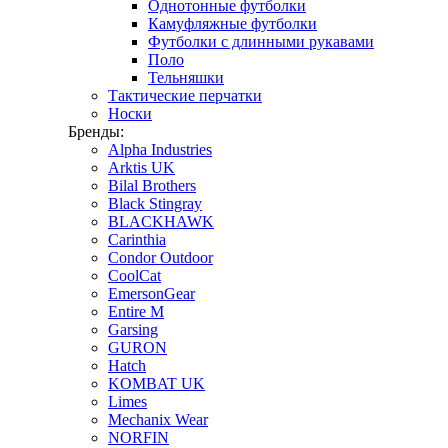
Однотонные футболки
Камуфляжные футболки
Футболки с длинными рукавами
Поло
Тельняшки
Тактические перчатки
Носки
Бренды:
Alpha Industries
Arktis UK
Bilal Brothers
Black Stingray
BLACKHAWK
Carinthia
Condor Outdoor
CoolCat
EmersonGear
Entire M
Garsing
GURON
Hatch
KOMBAT UK
Limes
Mechanix Wear
NORFIN