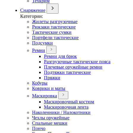
Техкрим
Снаряжение
Категории:
Жилеты разгрузочные
Рюкзаки тактические
Тактические сумки
Портфели тактические
Подсумки
Ремни
Ремни для брюк
Разгрузочные тактические пояса
Плечевые оружейные ремни
Подтяжки тактические
Пряжки
Кобуры
Коврики и маты
Маскировка
Маскировочный костюм
Маскировочная лента
Наколенники / Налокотники
Чехлы оружейные
Спальные мешки
Пончо