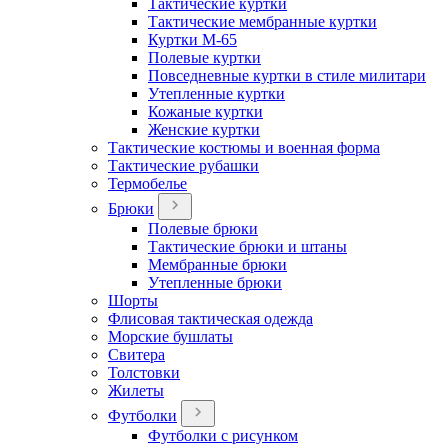
Тактические куртки
Тактические мембранные куртки
Куртки М-65
Полевые куртки
Повседневные куртки в стиле милитари
Утепленные куртки
Кожаные куртки
Женские куртки
Тактические костюмы и военная форма
Тактические рубашки
Термобелье
Брюки
Полевые брюки
Тактические брюки и штаны
Мембранные брюки
Утепленные брюки
Шорты
Флисовая тактическая одежда
Морские бушлаты
Свитера
Толстовки
Жилеты
Футболки
Футболки с рисунком