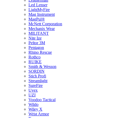
Leatherman
Led Lenser
LightMyFire
Mag Instrument
MagPul®
McNett Corporation
Mechanix Wear
MILITANT
Nite Ize
Peltor 3M
Pentagon
Rhino Rescue
Rothco
RUIKE
Smith & Wesson
SORDIN
Stich Profi
Streamlight
SureFire
Uvex
UZI
Voodoo Tactical
Wildo
Wiley X
Wrist Armor