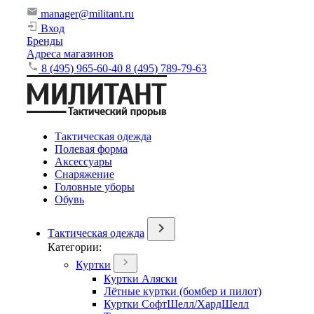
manager@militant.ru
Вход
Бренды
Адреса магазинов
8 (495) 965-60-40
8 (495) 789-79-63
Тактическая одежда
Полевая форма
Аксессуары
Снаряжение
Головные уборы
Обувь
Тактическая одежда
Категории:
Куртки
Куртки Аляски
Лётные куртки (бомбер и пилот)
Куртки СофтШелл/ХардШелл