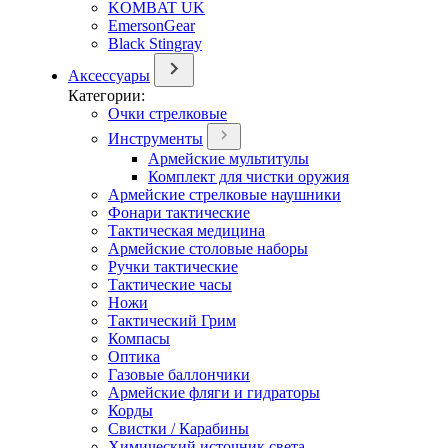
KOMBAT UK
EmersonGear
Black Stingray
Аксессуары
Категории:
Очки стрелковые
Инструменты
Армейские мультитулы
Комплект для чистки оружия
Армейские стрелковые наушники
Фонари тактические
Тактическая медицина
Армейские столовые наборы
Ручки тактические
Тактические часы
Ножи
Тактический Грим
Компасы
Оптика
Газовые баллончики
Армейские фляги и гидраторы
Корды
Свистки / Карабины
Химический источник света