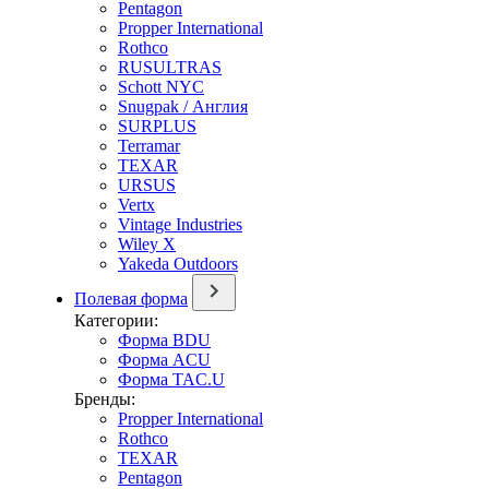
Pentagon
Propper International
Rothco
RUSULTRAS
Schott NYC
Snugpak / Англия
SURPLUS
Terramar
TEXAR
URSUS
Vertx
Vintage Industries
Wiley X
Yakeda Outdoors
Полевая форма
Категории:
Форма BDU
Форма ACU
Форма TAC.U
Бренды:
Propper International
Rothco
TEXAR
Pentagon