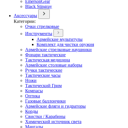
EmersonGear
Black Stingray
Аксессуары
Категории:
Очки стрелковые
Инструменты
Армейские мультитулы
Комплект для чистки оружия
Армейские стрелковые наушники
Фонари тактические
Тактическая медицина
Армейские столовые наборы
Ручки тактические
Тактические часы
Ножи
Тактический Грим
Компасы
Оптика
Газовые баллончики
Армейские фляги и гидраторы
Корды
Свистки / Карабины
Химический источник света
Мангалы