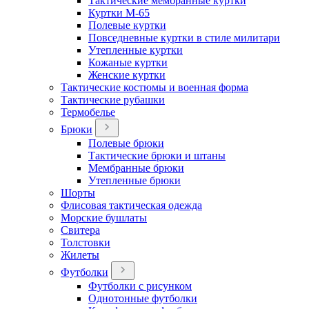
Тактические мембранные куртки
Куртки М-65
Полевые куртки
Повседневные куртки в стиле милитари
Утепленные куртки
Кожаные куртки
Женские куртки
Тактические костюмы и военная форма
Тактические рубашки
Термобелье
Брюки
Полевые брюки
Тактические брюки и штаны
Мембранные брюки
Утепленные брюки
Шорты
Флисовая тактическая одежда
Морские бушлаты
Свитера
Толстовки
Жилеты
Футболки
Футболки с рисунком
Однотонные футболки