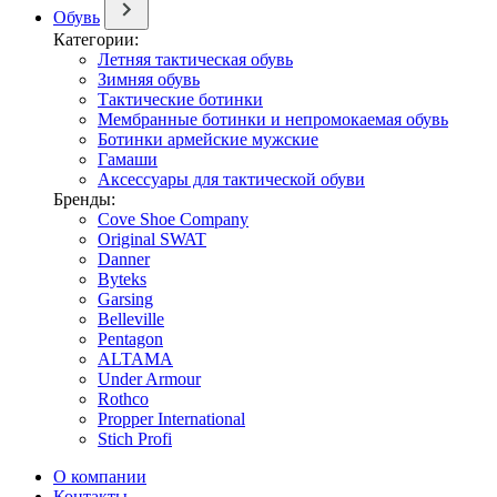
Обувь
Категории:
Летняя тактическая обувь
Зимняя обувь
Тактические ботинки
Мембранные ботинки и непромокаемая обувь
Ботинки армейские мужские
Гамаши
Аксессуары для тактической обуви
Бренды:
Cove Shoe Company
Original SWAT
Danner
Byteks
Garsing
Belleville
Pentagon
ALTAMA
Under Armour
Rothco
Propper International
Stich Profi
О компании
Контакты