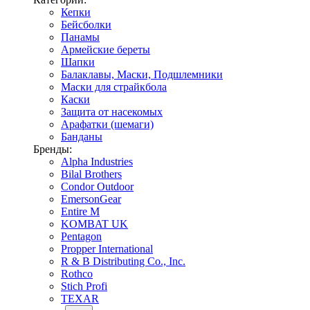
Кепки
Бейсболки
Панамы
Армейские береты
Шапки
Балаклавы, Маски, Подшлемники
Маски для страйкбола
Каски
Защита от насекомых
Арафатки (шемаги)
Банданы
Бренды:
Alpha Industries
Bilal Brothers
Condor Outdoor
EmersonGear
Entire M
KOMBAT UK
Pentagon
Propper International
R & B Distributing Co., Inc.
Rothco
Stich Profi
TEXAR