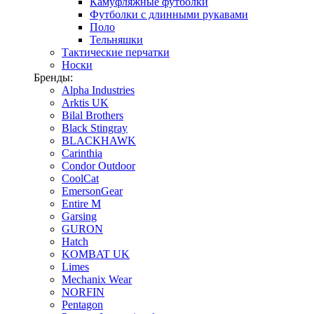
Камуфляжные футболки
Футболки с длинными рукавами
Поло
Тельняшки
Тактические перчатки
Носки
Бренды:
Alpha Industries
Arktis UK
Bilal Brothers
Black Stingray
BLACKHAWK
Carinthia
Condor Outdoor
CoolCat
EmersonGear
Entire M
Garsing
GURON
Hatch
KOMBAT UK
Limes
Mechanix Wear
NORFIN
Pentagon