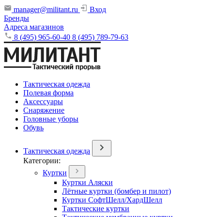
manager@militant.ru
Вход
Бренды
Адреса магазинов
8 (495) 965-60-40
8 (495) 789-79-63
Тактическая одежда
Полевая форма
Аксессуары
Снаряжение
Головные уборы
Обувь
Тактическая одежда
Категории:
Куртки
Куртки Аляски
Лётные куртки (бомбер и пилот)
Куртки СофтШелл/ХардШелл
Тактические куртки