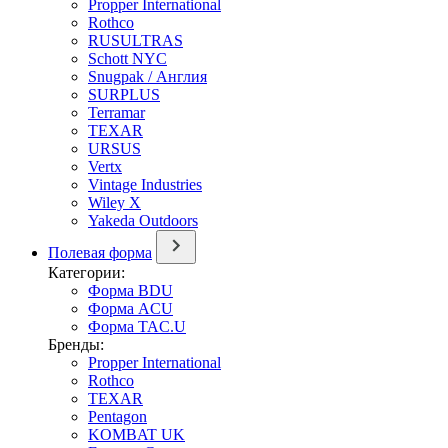
Propper International
Rothco
RUSULTRAS
Schott NYC
Snugpak / Англия
SURPLUS
Terramar
TEXAR
URSUS
Vertx
Vintage Industries
Wiley X
Yakeda Outdoors
Полевая форма
Категории:
Форма BDU
Форма ACU
Форма TAC.U
Бренды:
Propper International
Rothco
TEXAR
Pentagon
KOMBAT UK