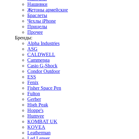
Нашивки
Жетоны армейские
Браслеты
Чехлы iPhone
Прицелы
Прочее
Бренды:
Alpha Industries
ASG
CALDWELL
Cammenga
Casio G-Shock
Condor Outdoor
ESS
Fenix
Fisher Space Pen
Fulton
Gerber
High Peak
Hoppe's
Humvee
KOMBAT UK
KOVEA
Leatherman
Led Lenser