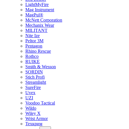
LightMyFire
Mag Instrument
MagPul®
McNett Corporation
Mechanix Wear
MILITANT
Nite Ize
Peltor 3M
Pentagon
Rhino Rescue
Rothco
RUIKE
Smith & Wesson
SORDIN
Stich Profi
Streamlight
SureFire
Uvex
UZI
Voodoo Tactical
Wildo
Wiley X
Wrist Armor
Техкрим