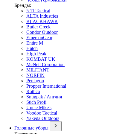
Бренды:
5.11 Tactical
ALTA Industries
BLACKHAWK
Butler Creek
Condor Outdoor
EmersonGear
Entire M
Hatch
High Peak
KOMBAT UK
McNett Corporation
MILITANT
NORFIN
Pentagon
Propper International
Rothco
Snugpak / Англия
Stich Profi
Uncle Mike's
Voodoo Tactical
Yakeda Outdoors
Головные уборы
Категории: