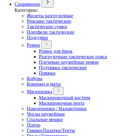
Снаряжение
Категории:
Жилеты разгрузочные
Рюкзаки тактические
Тактические сумки
Портфели тактические
Подсумки
Ремни
Ремни для брюк
Разгрузочные тактические пояса
Плечевые оружейные ремни
Подтяжки тактические
Пряжки
Кобуры
Коврики и маты
Маскировка
Маскировочный костюм
Маскировочная лента
Наколенники / Налокотники
Чехлы оружейные
Спальные мешки
Пончо
Гамаки/Палатки/Тенты
Чехлы/Гермомешки