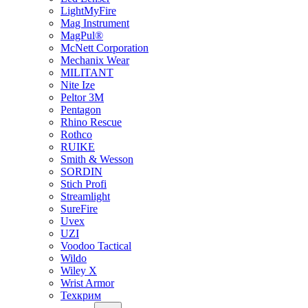
LightMyFire
Mag Instrument
MagPul®
McNett Corporation
Mechanix Wear
MILITANT
Nite Ize
Peltor 3M
Pentagon
Rhino Rescue
Rothco
RUIKE
Smith & Wesson
SORDIN
Stich Profi
Streamlight
SureFire
Uvex
UZI
Voodoo Tactical
Wildo
Wiley X
Wrist Armor
Техкрим