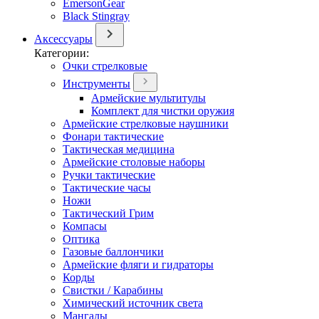
EmersonGear
Black Stingray
Аксессуары
Категории:
Очки стрелковые
Инструменты
Армейские мультитулы
Комплект для чистки оружия
Армейские стрелковые наушники
Фонари тактические
Тактическая медицина
Армейские столовые наборы
Ручки тактические
Тактические часы
Ножи
Тактический Грим
Компасы
Оптика
Газовые баллончики
Армейские фляги и гидраторы
Корды
Свистки / Карабины
Химический источник света
Мангалы