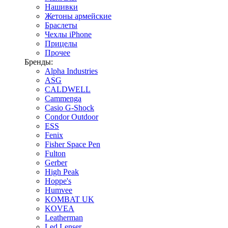
Нашивки
Жетоны армейские
Браслеты
Чехлы iPhone
Прицелы
Прочее
Бренды:
Alpha Industries
ASG
CALDWELL
Cammenga
Casio G-Shock
Condor Outdoor
ESS
Fenix
Fisher Space Pen
Fulton
Gerber
High Peak
Hoppe's
Humvee
KOMBAT UK
KOVEA
Leatherman
Led Lenser