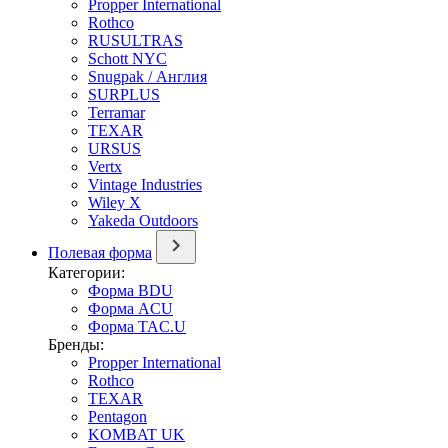
Propper International
Rothco
RUSULTRAS
Schott NYC
Snugpak / Англия
SURPLUS
Terramar
TEXAR
URSUS
Vertx
Vintage Industries
Wiley X
Yakeda Outdoors
Полевая форма
Категории:
Форма BDU
Форма ACU
Форма TAC.U
Бренды:
Propper International
Rothco
TEXAR
Pentagon
KOMBAT UK