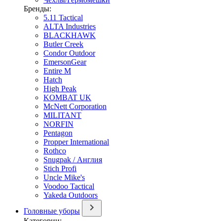
Бренды:
5.11 Tactical
ALTA Industries
BLACKHAWK
Butler Creek
Condor Outdoor
EmersonGear
Entire M
Hatch
High Peak
KOMBAT UK
McNett Corporation
MILITANT
NORFIN
Pentagon
Propper International
Rothco
Snugpak / Англия
Stich Profi
Uncle Mike's
Voodoo Tactical
Yakeda Outdoors
Головные уборы
Категории: