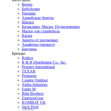
Кепки
Бейсболки
Панамы
Армейские береты
Шапки
Балаклавы, Маски, Подшлемники
Маски для страйкбола
Каски
Защита от насекомых
Арафатки (шемаги)
Банданы
Бренды:
Rothco
R & B Distributing Co., Inc.
Propper International
TEXAR
Pentagon
Condor Outdoor
Alpha Industries
Entire M
Bilal Brothers
EmersonGear
KOMBAT UK
Stich Profi