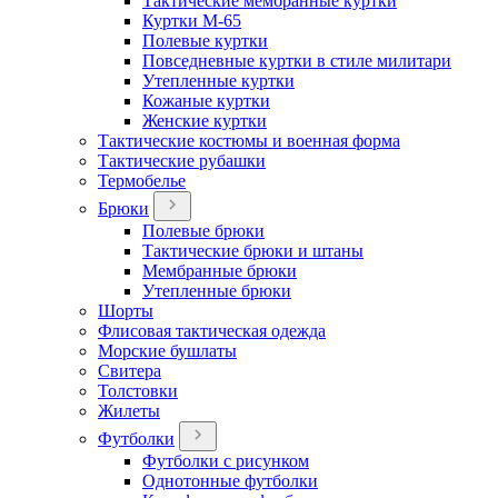
Тактические мембранные куртки
Куртки М-65
Полевые куртки
Повседневные куртки в стиле милитари
Утепленные куртки
Кожаные куртки
Женские куртки
Тактические костюмы и военная форма
Тактические рубашки
Термобелье
Брюки
Полевые брюки
Тактические брюки и штаны
Мембранные брюки
Утепленные брюки
Шорты
Флисовая тактическая одежда
Морские бушлаты
Свитера
Толстовки
Жилеты
Футболки
Футболки с рисунком
Однотонные футболки