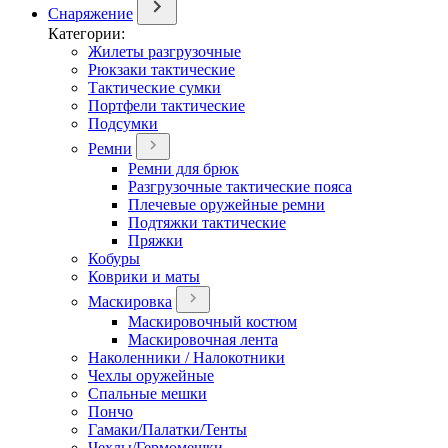
Снаряжение
Категории:
Жилеты разгрузочные
Рюкзаки тактические
Тактические сумки
Портфели тактические
Подсумки
Ремни
Ремни для брюк
Разгрузочные тактические пояса
Плечевые оружейные ремни
Подтяжки тактические
Пряжки
Кобуры
Коврики и маты
Маскировка
Маскировочный костюм
Маскировочная лента
Наколенники / Налокотники
Чехлы оружейные
Спальные мешки
Пончо
Гамаки/Палатки/Тенты
Чехлы/Гермомешки