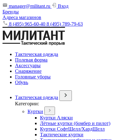
manager@militant.ru
Вход
Бренды
Адреса магазинов
8 (495) 965-60-40
8 (495) 789-79-63
Тактическая одежда
Полевая форма
Аксессуары
Снаряжение
Головные уборы
Обувь
Тактическая одежда
Категории:
Куртки
Куртки Аляски
Лётные куртки (бомбер и пилот)
Куртки СофтШелл/ХардШелл
Тактические куртки