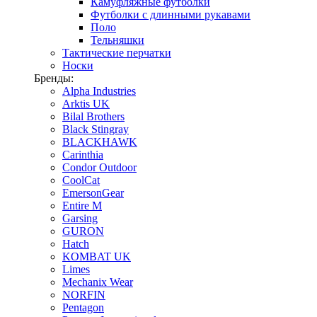
Камуфляжные футболки
Футболки с длинными рукавами
Поло
Тельняшки
Тактические перчатки
Носки
Бренды:
Alpha Industries
Arktis UK
Bilal Brothers
Black Stingray
BLACKHAWK
Carinthia
Condor Outdoor
CoolCat
EmersonGear
Entire M
Garsing
GURON
Hatch
KOMBAT UK
Limes
Mechanix Wear
NORFIN
Pentagon