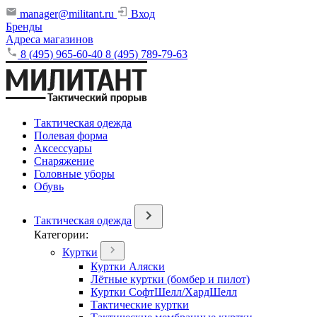
manager@militant.ru
Вход
Бренды
Адреса магазинов
8 (495) 965-60-40
8 (495) 789-79-63
Тактическая одежда
Полевая форма
Аксессуары
Снаряжение
Головные уборы
Обувь
Тактическая одежда
Категории:
Куртки
Куртки Аляски
Лётные куртки (бомбер и пилот)
Куртки СофтШелл/ХардШелл
Тактические куртки