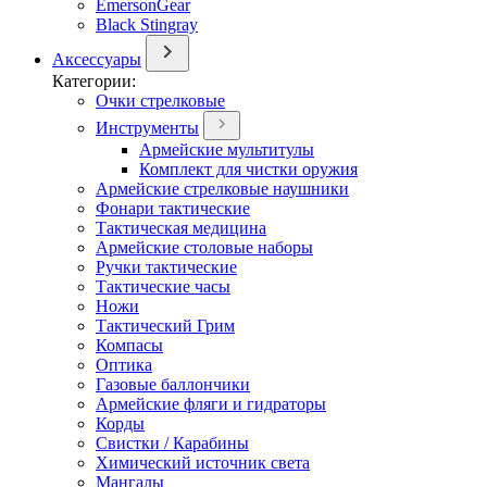
EmersonGear
Black Stingray
Аксессуары
Категории:
Очки стрелковые
Инструменты
Армейские мультитулы
Комплект для чистки оружия
Армейские стрелковые наушники
Фонари тактические
Тактическая медицина
Армейские столовые наборы
Ручки тактические
Тактические часы
Ножи
Тактический Грим
Компасы
Оптика
Газовые баллончики
Армейские фляги и гидраторы
Корды
Свистки / Карабины
Химический источник света
Мангалы