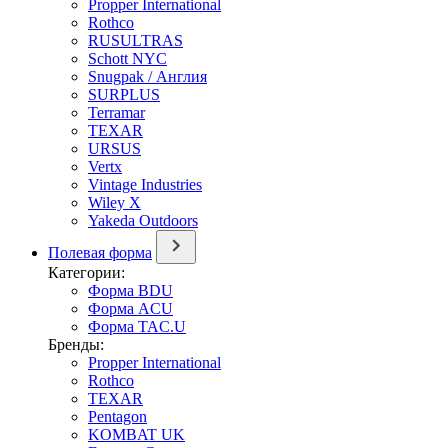
Propper International
Rothco
RUSULTRAS
Schott NYC
Snugpak / Англия
SURPLUS
Terramar
TEXAR
URSUS
Vertx
Vintage Industries
Wiley X
Yakeda Outdoors
Полевая форма
Категории:
Форма BDU
Форма ACU
Форма TAC.U
Бренды:
Propper International
Rothco
TEXAR
Pentagon
KOMBAT UK