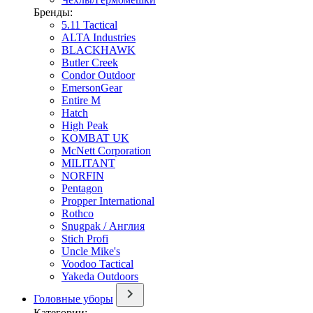
Бренды:
5.11 Tactical
ALTA Industries
BLACKHAWK
Butler Creek
Condor Outdoor
EmersonGear
Entire M
Hatch
High Peak
KOMBAT UK
McNett Corporation
MILITANT
NORFIN
Pentagon
Propper International
Rothco
Snugpak / Англия
Stich Profi
Uncle Mike's
Voodoo Tactical
Yakeda Outdoors
Головные уборы
Категории: