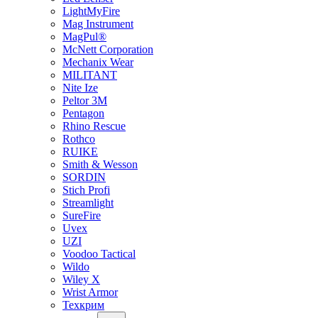
LightMyFire
Mag Instrument
MagPul®
McNett Corporation
Mechanix Wear
MILITANT
Nite Ize
Peltor 3M
Pentagon
Rhino Rescue
Rothco
RUIKE
Smith & Wesson
SORDIN
Stich Profi
Streamlight
SureFire
Uvex
UZI
Voodoo Tactical
Wildo
Wiley X
Wrist Armor
Техкрим