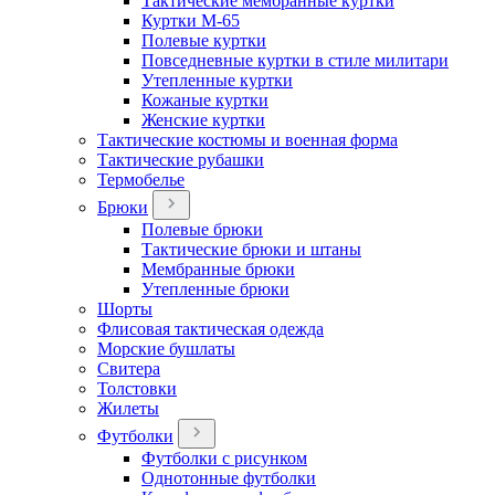
Тактические мембранные куртки
Куртки М-65
Полевые куртки
Повседневные куртки в стиле милитари
Утепленные куртки
Кожаные куртки
Женские куртки
Тактические костюмы и военная форма
Тактические рубашки
Термобелье
Брюки
Полевые брюки
Тактические брюки и штаны
Мембранные брюки
Утепленные брюки
Шорты
Флисовая тактическая одежда
Морские бушлаты
Свитера
Толстовки
Жилеты
Футболки
Футболки с рисунком
Однотонные футболки