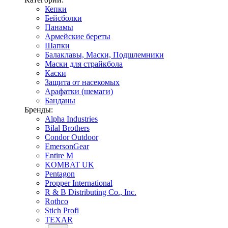
Кепки
Бейсболки
Панамы
Армейские береты
Шапки
Балаклавы, Маски, Подшлемники
Маски для страйкбола
Каски
Защита от насекомых
Арафатки (шемаги)
Банданы
Бренды:
Alpha Industries
Bilal Brothers
Condor Outdoor
EmersonGear
Entire M
KOMBAT UK
Pentagon
Propper International
R & B Distributing Co., Inc.
Rothco
Stich Profi
TEXAR