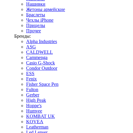
Нашивки
Жетоны армейские
Браслеты
Чехлы iPhone
Прицелы
Прочее
Бренды:
Alpha Industries
ASG
CALDWELL
Cammenga
Casio G-Shock
Condor Outdoor
ESS
Fenix
Fisher Space Pen
Fulton
Gerber
High Peak
Hoppe's
Humvee
KOMBAT UK
KOVEA
Leatherman
Led Lenser