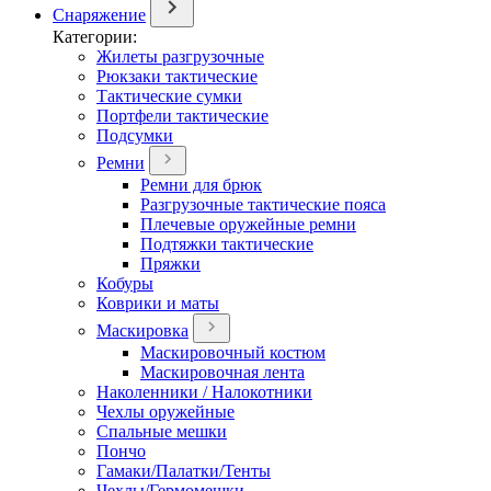
Снаряжение
Категории:
Жилеты разгрузочные
Рюкзаки тактические
Тактические сумки
Портфели тактические
Подсумки
Ремни
Ремни для брюк
Разгрузочные тактические пояса
Плечевые оружейные ремни
Подтяжки тактические
Пряжки
Кобуры
Коврики и маты
Маскировка
Маскировочный костюм
Маскировочная лента
Наколенники / Налокотники
Чехлы оружейные
Спальные мешки
Пончо
Гамаки/Палатки/Тенты
Чехлы/Гермомешки