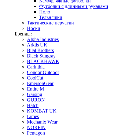
Камуфляжные футболки
Футболки с длинными рукавами
Поло
Тельняшки
Тактические перчатки
Носки
Бренды:
Alpha Industries
Arktis UK
Bilal Brothers
Black Stingray
BLACKHAWK
Carinthia
Condor Outdoor
CoolCat
EmersonGear
Entire M
Garsing
GURON
Hatch
KOMBAT UK
Limes
Mechanix Wear
NORFIN
Pentagon