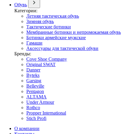
Обувь
Категории:
Летняя тактическая обувь
Зимняя обувь
Тактические ботинки
Мембранные ботинки и непромокаемая обувь
Ботинки армейские мужские
Гамаши
Аксессуары для тактической обуви
Бренды:
Cove Shoe Company
Original SWAT
Danner
Byteks
Garsing
Belleville
Pentagon
ALTAMA
Under Armour
Rothco
Propper International
Stich Profi
О компании
Контакты