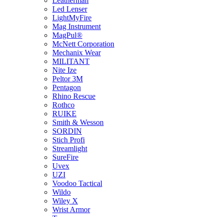
Leatherman
Led Lenser
LightMyFire
Mag Instrument
MagPul®
McNett Corporation
Mechanix Wear
MILITANT
Nite Ize
Peltor 3M
Pentagon
Rhino Rescue
Rothco
RUIKE
Smith & Wesson
SORDIN
Stich Profi
Streamlight
SureFire
Uvex
UZI
Voodoo Tactical
Wildo
Wiley X
Wrist Armor