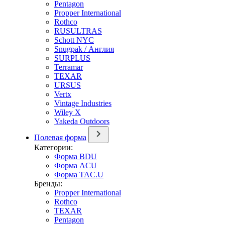
Pentagon
Propper International
Rothco
RUSULTRAS
Schott NYC
Snugpak / Англия
SURPLUS
Terramar
TEXAR
URSUS
Vertx
Vintage Industries
Wiley X
Yakeda Outdoors
Полевая форма
Категории:
Форма BDU
Форма ACU
Форма TAC.U
Бренды:
Propper International
Rothco
TEXAR
Pentagon