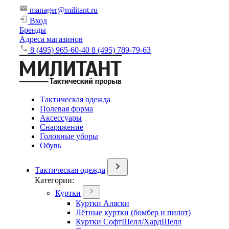
manager@militant.ru
Вход
Бренды
Адреса магазинов
8 (495) 965-60-40
8 (495) 789-79-63
Тактическая одежда
Полевая форма
Аксессуары
Снаряжение
Головные уборы
Обувь
Тактическая одежда
Категории:
Куртки
Куртки Аляски
Лётные куртки (бомбер и пилот)
Куртки СофтШелл/ХардШелл