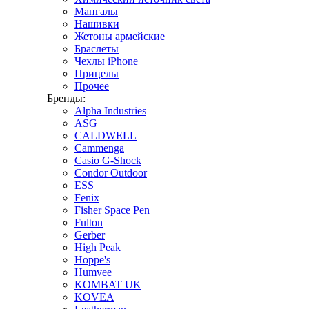
Мангалы
Нашивки
Жетоны армейские
Браслеты
Чехлы iPhone
Прицелы
Прочее
Бренды:
Alpha Industries
ASG
CALDWELL
Cammenga
Casio G-Shock
Condor Outdoor
ESS
Fenix
Fisher Space Pen
Fulton
Gerber
High Peak
Hoppe's
Humvee
KOMBAT UK
KOVEA