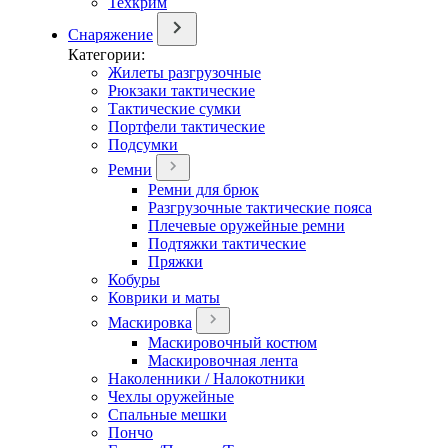
Техкрим
Снаряжение
Категории:
Жилеты разгрузочные
Рюкзаки тактические
Тактические сумки
Портфели тактические
Подсумки
Ремни
Ремни для брюк
Разгрузочные тактические пояса
Плечевые оружейные ремни
Подтяжки тактические
Пряжки
Кобуры
Коврики и маты
Маскировка
Маскировочный костюм
Маскировочная лента
Наколенники / Налокотники
Чехлы оружейные
Спальные мешки
Пончо