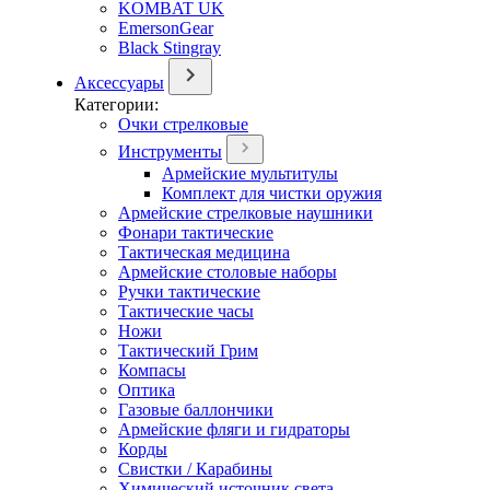
KOMBAT UK
EmersonGear
Black Stingray
Аксессуары
Категории:
Очки стрелковые
Инструменты
Армейские мультитулы
Комплект для чистки оружия
Армейские стрелковые наушники
Фонари тактические
Тактическая медицина
Армейские столовые наборы
Ручки тактические
Тактические часы
Ножи
Тактический Грим
Компасы
Оптика
Газовые баллончики
Армейские фляги и гидраторы
Корды
Свистки / Карабины
Химический источник света