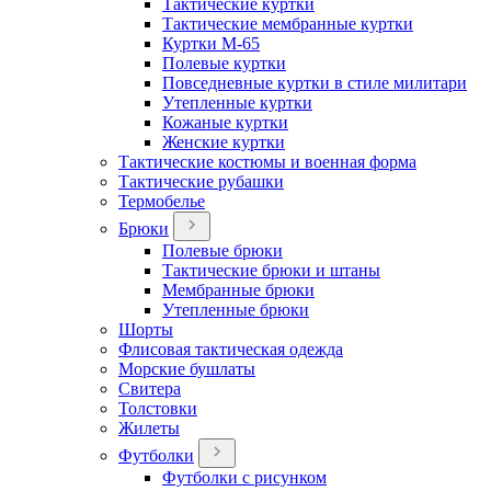
Тактические куртки
Тактические мембранные куртки
Куртки М-65
Полевые куртки
Повседневные куртки в стиле милитари
Утепленные куртки
Кожаные куртки
Женские куртки
Тактические костюмы и военная форма
Тактические рубашки
Термобелье
Брюки
Полевые брюки
Тактические брюки и штаны
Мембранные брюки
Утепленные брюки
Шорты
Флисовая тактическая одежда
Морские бушлаты
Свитера
Толстовки
Жилеты
Футболки
Футболки с рисунком