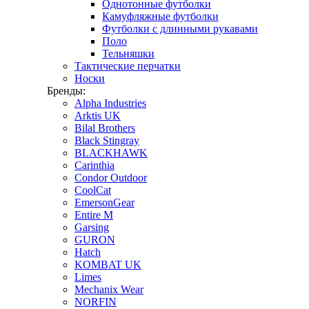
Однотонные футболки
Камуфляжные футболки
Футболки с длинными рукавами
Поло
Тельняшки
Тактические перчатки
Носки
Бренды:
Alpha Industries
Arktis UK
Bilal Brothers
Black Stingray
BLACKHAWK
Carinthia
Condor Outdoor
CoolCat
EmersonGear
Entire M
Garsing
GURON
Hatch
KOMBAT UK
Limes
Mechanix Wear
NORFIN