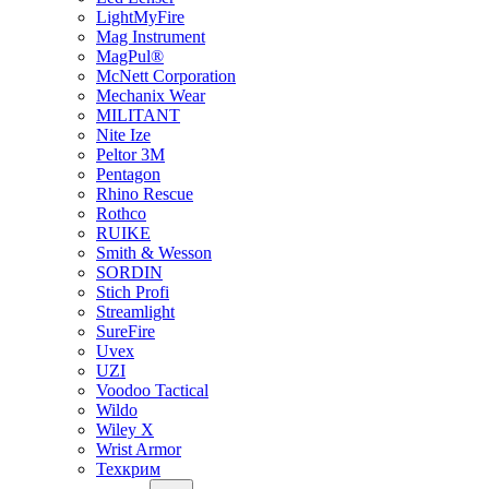
LightMyFire
Mag Instrument
MagPul®
McNett Corporation
Mechanix Wear
MILITANT
Nite Ize
Peltor 3M
Pentagon
Rhino Rescue
Rothco
RUIKE
Smith & Wesson
SORDIN
Stich Profi
Streamlight
SureFire
Uvex
UZI
Voodoo Tactical
Wildo
Wiley X
Wrist Armor
Техкрим