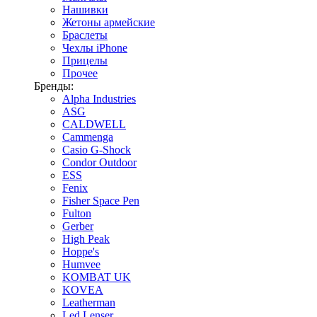
Нашивки
Жетоны армейские
Браслеты
Чехлы iPhone
Прицелы
Прочее
Бренды:
Alpha Industries
ASG
CALDWELL
Cammenga
Casio G-Shock
Condor Outdoor
ESS
Fenix
Fisher Space Pen
Fulton
Gerber
High Peak
Hoppe's
Humvee
KOMBAT UK
KOVEA
Leatherman
Led Lenser