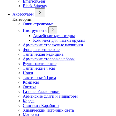
EmersonGear
Black Stingray
Аксессуары
Категории:
Очки стрелковые
Инструменты
Армейские мультитулы
Комплект для чистки оружия
Армейские стрелковые наушники
Фонари тактические
Тактическая медицина
Армейские столовые наборы
Ручки тактические
Тактические часы
Ножи
Тактический Грим
Компасы
Оптика
Газовые баллончики
Армейские фляги и гидраторы
Корды
Свистки / Карабины
Химический источник света
Мангалы