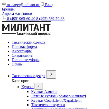
manager@militant.ru
Вход
Бренды
Адреса магазинов
8 (495) 965-60-40
8 (495) 789-79-63
Тактическая одежда
Полевая форма
Аксессуары
Снаряжение
Головные уборы
Обувь
Тактическая одежда
Категории:
Куртки
Куртки Аляски
Лётные куртки (бомбер и пилот)
Куртки СофтШелл/ХардШелл
Тактические куртки