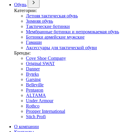
Обувь
Категории:
Летняя тактическая обувь
Зимняя обувь
Тактические ботинки
Мембранные ботинки и непромокаемая обувь
Ботинки армейские мужские
Гамаши
Аксессуары для тактической обуви
Бренды:
Cove Shoe Company
Original SWAT
Danner
Byteks
Garsing
Belleville
Pentagon
ALTAMA
Under Armour
Rothco
Propper International
Stich Profi
О компании
Контакты