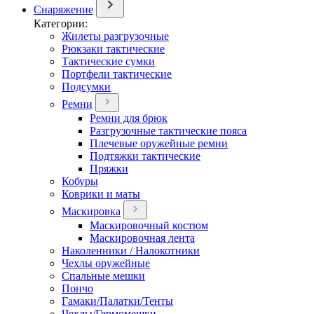
Снаряжение
Категории:
Жилеты разгрузочные
Рюкзаки тактические
Тактические сумки
Портфели тактические
Подсумки
Ремни
Ремни для брюк
Разгрузочные тактические пояса
Плечевые оружейные ремни
Подтяжки тактические
Пряжки
Кобуры
Коврики и маты
Маскировка
Маскировочный костюм
Маскировочная лента
Наколенники / Налокотники
Чехлы оружейные
Спальные мешки
Пончо
Гамаки/Палатки/Тенты
Чехлы/Гермомешки