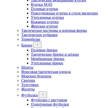
Тактические мембранные куртки
Куртки М-65
Полевые куртки
Повседневные куртки в стиле милитари
Утепленные куртки
Кожаные куртки
Женские куртки
Тактические костюмы и военная форма
Тактические рубашки
Термобелье
Брюки
Полевые брюки
Тактические брюки и штаны
Мембранные брюки
Утепленные брюки
Шорты
Флисовая тактическая одежда
Морские бушлаты
Свитера
Толстовки
Жилеты
Футболки
Футболки с рисунком
Однотонные футболки