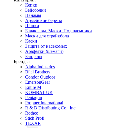
Кепки
Бейсболки
Панамы
Армейские береты
Шапки
Балаклавы, Маски, Подшлемники
Маски для страйкбола
Каски
Защита от насекомых
Арафатки (шемаги)
Банданы
Бренды:
Alpha Industries
Bilal Brothers
Condor Outdoor
EmersonGear
Entire M
KOMBAT UK
Pentagon
Propper International
R & B Distributing Co., Inc.
Rothco
Stich Profi
TEXAR