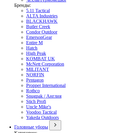
Бренды:
5.11 Tactical
ALTA Industries
BLACKHAWK
Butler Creek
Condor Outdoor
EmersonGear
Entire M
Hatch
High Peak
KOMBAT UK
McNett Corporation
MILITANT
NORFIN
Pentagon
Propper International
Rothco
Snugpak / Англия
Stich Profi
Uncle Mike's
Voodoo Tactical
Yakeda Outdoors
Головные уборы
Категории: