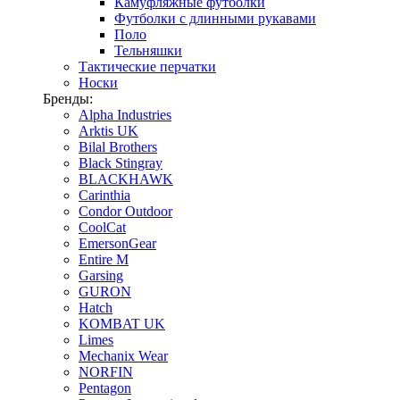
Камуфляжные футболки
Футболки с длинными рукавами
Поло
Тельняшки
Тактические перчатки
Носки
Бренды:
Alpha Industries
Arktis UK
Bilal Brothers
Black Stingray
BLACKHAWK
Carinthia
Condor Outdoor
CoolCat
EmersonGear
Entire M
Garsing
GURON
Hatch
KOMBAT UK
Limes
Mechanix Wear
NORFIN
Pentagon