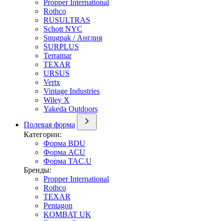
Propper International
Rothco
RUSULTRAS
Schott NYC
Snugpak / Англия
SURPLUS
Terramar
TEXAR
URSUS
Vertx
Vintage Industries
Wiley X
Yakeda Outdoors
Полевая форма
Категории:
Форма BDU
Форма ACU
Форма TAC.U
Бренды:
Propper International
Rothco
TEXAR
Pentagon
KOMBAT UK