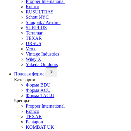
Propper International
Rothco
RUSULTRAS
Schott NYC
Snugpak / Англия
SURPLUS
Terramar
TEXAR
URSUS
Vertx
Vintage Industries
Wiley X
Yakeda Outdoors
Полевая форма
Категории:
Форма BDU
Форма ACU
Форма TAC.U
Бренды:
Propper International
Rothco
TEXAR
Pentagon
KOMBAT UK