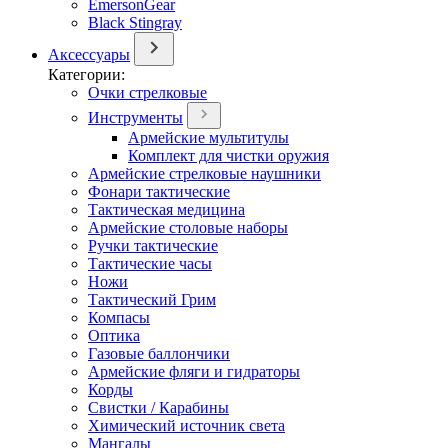
EmersonGear
Black Stingray
Аксессуары
Категории:
Очки стрелковые
Инструменты
Армейские мультитулы
Комплект для чистки оружия
Армейские стрелковые наушники
Фонари тактические
Тактическая медицина
Армейские столовые наборы
Ручки тактические
Тактические часы
Ножи
Тактический Грим
Компасы
Оптика
Газовые баллончики
Армейские фляги и гидраторы
Корды
Свистки / Карабины
Химический источник света
Мангалы