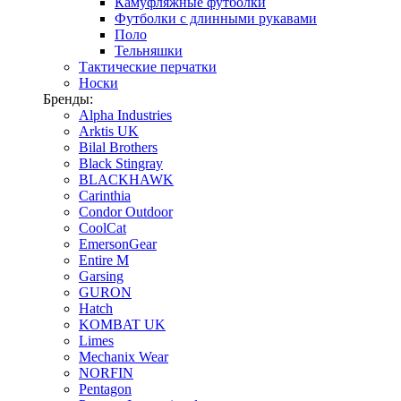
Камуфляжные футболки
Футболки с длинными рукавами
Поло
Тельняшки
Тактические перчатки
Носки
Бренды:
Alpha Industries
Arktis UK
Bilal Brothers
Black Stingray
BLACKHAWK
Carinthia
Condor Outdoor
CoolCat
EmersonGear
Entire M
Garsing
GURON
Hatch
KOMBAT UK
Limes
Mechanix Wear
NORFIN
Pentagon