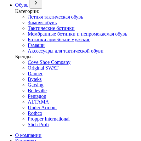
Обувь
Категории:
Летняя тактическая обувь
Зимняя обувь
Тактические ботинки
Мембранные ботинки и непромокаемая обувь
Ботинки армейские мужские
Гамаши
Аксессуары для тактической обуви
Бренды:
Cove Shoe Company
Original SWAT
Danner
Byteks
Garsing
Belleville
Pentagon
ALTAMA
Under Armour
Rothco
Propper International
Stich Profi
О компании
Контакты