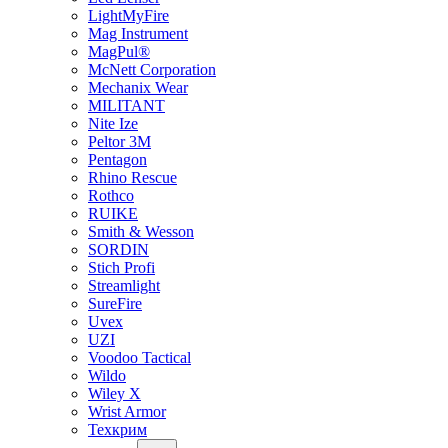
LightMyFire
Mag Instrument
MagPul®
McNett Corporation
Mechanix Wear
MILITANT
Nite Ize
Peltor 3M
Pentagon
Rhino Rescue
Rothco
RUIKE
Smith & Wesson
SORDIN
Stich Profi
Streamlight
SureFire
Uvex
UZI
Voodoo Tactical
Wildo
Wiley X
Wrist Armor
Техкрим