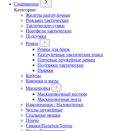
Снаряжение
Категории:
Жилеты разгрузочные
Рюкзаки тактические
Тактические сумки
Портфели тактические
Подсумки
Ремни
Ремни для брюк
Разгрузочные тактические пояса
Плечевые оружейные ремни
Подтяжки тактические
Пряжки
Кобуры
Коврики и маты
Маскировка
Маскировочный костюм
Маскировочная лента
Наколенники / Налокотники
Чехлы оружейные
Спальные мешки
Пончо
Гамаки/Палатки/Тенты
Чехлы/Гермомешки