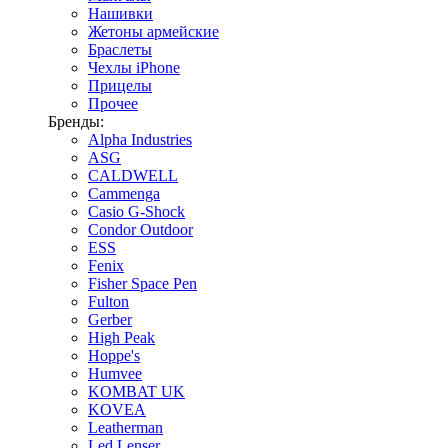
Нашивки
Жетоны армейские
Браслеты
Чехлы iPhone
Прицелы
Прочее
Бренды:
Alpha Industries
ASG
CALDWELL
Cammenga
Casio G-Shock
Condor Outdoor
ESS
Fenix
Fisher Space Pen
Fulton
Gerber
High Peak
Hoppe's
Humvee
KOMBAT UK
KOVEA
Leatherman
Led Lenser