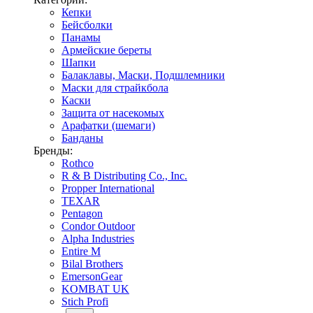
Кепки
Бейсболки
Панамы
Армейские береты
Шапки
Балаклавы, Маски, Подшлемники
Маски для страйкбола
Каски
Защита от насекомых
Арафатки (шемаги)
Банданы
Бренды:
Rothco
R & B Distributing Co., Inc.
Propper International
TEXAR
Pentagon
Condor Outdoor
Alpha Industries
Entire M
Bilal Brothers
EmersonGear
KOMBAT UK
Stich Profi