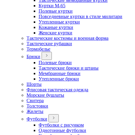
Тактические мембранные куртки
Куртки М-65
Полевые куртки
Повседневные куртки в стиле милитари
Утепленные куртки
Кожаные куртки
Женские куртки
Тактические костюмы и военная форма
Тактические рубашки
Термобелье
Брюки
Полевые брюки
Тактические брюки и штаны
Мембранные брюки
Утепленные брюки
Шорты
Флисовая тактическая одежда
Морские бушлаты
Свитера
Толстовки
Жилеты
Футболки
Футболки с рисунком
Однотонные футболки