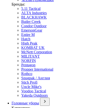
Бренды:
5.11 Tactical
ALTA Industries
BLACKHAWK
Butler Creek
Condor Outdoor
EmersonGear
Entire M
Hatch
High Peak
KOMBAT UK
McNett Corporation
MILITANT
NORFIN
Pentagon
Propper International
Rothco
Snugpak / Англия
Stich Profi
Uncle Mike's
Voodoo Tactical
Yakeda Outdoors
Головные уборы
Категории: