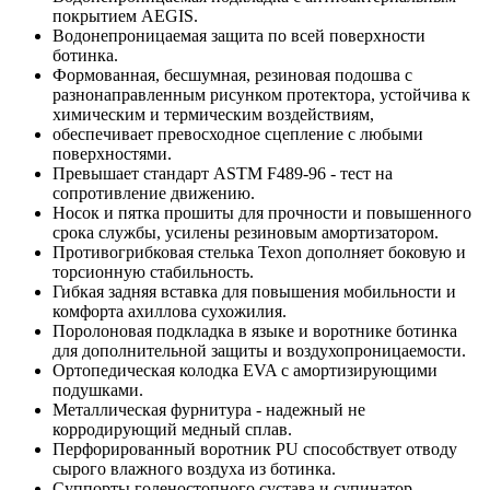
покрытием AEGIS.
Водонепроницаемая защита по всей поверхности
ботинка.
Формованная, бесшумная, резиновая подошва с
разнонаправленным рисунком протектора, устойчива к
химическим и термическим воздействиям,
обеспечивает превосходное сцепление с любыми
поверхностями.
Превышает стандарт ASTM F489-96 - тест на
сопротивление движению.
Носок и пятка прошиты для прочности и повышенного
срока службы, усилены резиновым амортизатором.
Противогрибковая стелька Texon дополняет боковую и
торсионную стабильность.
Гибкая задняя вставка для повышения мобильности и
комфорта ахиллова сухожилия.
Поролоновая подкладка в языке и воротнике ботинка
для дополнительной защиты и воздухопроницаемости.
Ортопедическая колодка EVA с амортизирующими
подушками.
Металлическая фурнитура - надежный не
корродирующий медный сплав.
Перфорированный воротник PU способствует отводу
сырого влажного воздуха из ботинка.
Суппорты голеностопного сустава и супинатор,