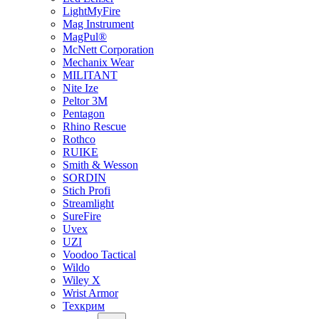
LightMyFire
Mag Instrument
MagPul®
McNett Corporation
Mechanix Wear
MILITANT
Nite Ize
Peltor 3M
Pentagon
Rhino Rescue
Rothco
RUIKE
Smith & Wesson
SORDIN
Stich Profi
Streamlight
SureFire
Uvex
UZI
Voodoo Tactical
Wildo
Wiley X
Wrist Armor
Техкрим