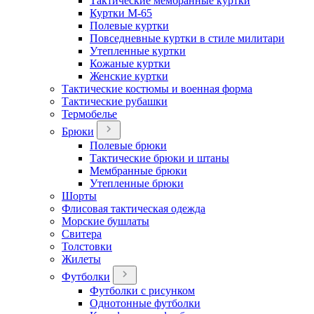
Тактические мембранные куртки
Куртки М-65
Полевые куртки
Повседневные куртки в стиле милитари
Утепленные куртки
Кожаные куртки
Женские куртки
Тактические костюмы и военная форма
Тактические рубашки
Термобелье
Брюки
Полевые брюки
Тактические брюки и штаны
Мембранные брюки
Утепленные брюки
Шорты
Флисовая тактическая одежда
Морские бушлаты
Свитера
Толстовки
Жилеты
Футболки
Футболки с рисунком
Однотонные футболки