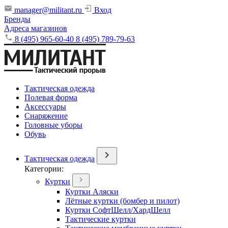
manager@militant.ru
Вход
Бренды
Адреса магазинов
8 (495) 965-60-40
8 (495) 789-79-63
Тактическая одежда
Полевая форма
Аксессуары
Снаряжение
Головные уборы
Обувь
Тактическая одежда
Категории:
Куртки
Куртки Аляски
Лётные куртки (бомбер и пилот)
Куртки СофтШелл/ХардШелл
Тактические куртки