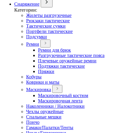
Снаряжение
Категории:
Жилеты разгрузочные
Рюкзаки тактические
Тактические сумки
Портфели тактические
Подсумки
Ремни
Ремни для брюк
Разгрузочные тактические пояса
Плечевые оружейные ремни
Подтяжки тактические
Пряжки
Кобуры
Коврики и маты
Маскировка
Маскировочный костюм
Маскировочная лента
Наколенники / Налокотники
Чехлы оружейные
Спальные мешки
Пончо
Гамаки/Палатки/Тенты
Чехлы/Гермомешки