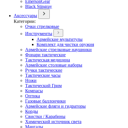
EmersonGear
Black Stingray
Аксессуары
Категории:
Очки стрелковые
Инструменты
Армейские мультитулы
Комплект для чистки оружия
Армейские стрелковые наушники
Фонари тактические
Тактическая медицина
Армейские столовые наборы
Ручки тактические
Тактические часы
Ножи
Тактический Грим
Компасы
Оптика
Газовые баллончики
Армейские фляги и гидраторы
Корды
Свистки / Карабины
Химический источник света
Мангалы