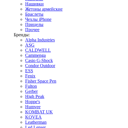
Нашивки
Жетоны армейские
Браслеты
Чехлы iPhone
Прицелы
Прочее
Бренды:
Alpha Industries
ASG
CALDWELL
Cammenga
Casio G-Shock
Condor Outdoor
ESS
Fenix
Fisher Space Pen
Fulton
Gerber
High Peak
Hoppe's
Humvee
KOMBAT UK
KOVEA
Leatherman
Led Lenser