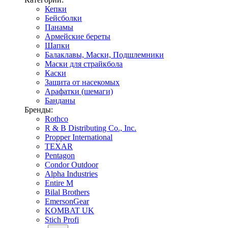
Кепки
Бейсболки
Панамы
Армейские береты
Шапки
Балаклавы, Маски, Подшлемники
Маски для страйкбола
Каски
Защита от насекомых
Арафатки (шемаги)
Банданы
Бренды:
Rothco
R & B Distributing Co., Inc.
Propper International
TEXAR
Pentagon
Condor Outdoor
Alpha Industries
Entire M
Bilal Brothers
EmersonGear
KOMBAT UK
Stich Profi