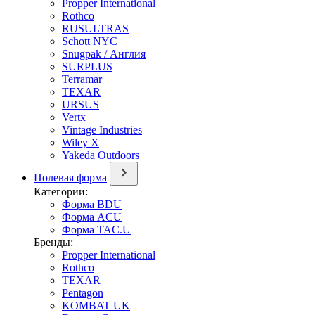
Propper International
Rothco
RUSULTRAS
Schott NYC
Snugpak / Англия
SURPLUS
Terramar
TEXAR
URSUS
Vertx
Vintage Industries
Wiley X
Yakeda Outdoors
Полевая форма
Категории:
Форма BDU
Форма ACU
Форма TAC.U
Бренды:
Propper International
Rothco
TEXAR
Pentagon
KOMBAT UK