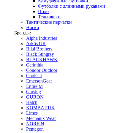
Камуфляжные футболки
Футболки с длинными рукавами
Поло
Тельняшки
Тактические перчатки
Носки
Бренды:
Alpha Industries
Arktis UK
Bilal Brothers
Black Stingray
BLACKHAWK
Carinthia
Condor Outdoor
CoolCat
EmersonGear
Entire M
Garsing
GURON
Hatch
KOMBAT UK
Limes
Mechanix Wear
NORFIN
Pentagon