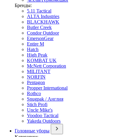
Бренды:
5.11 Tactical
ALTA Industries
BLACKHAWK
Butler Creek
Condor Outdoor
EmersonGear
Entire M
Hatch
High Peak
KOMBAT UK
McNett Corporation
MILITANT
NORFIN
Pentagon
Propper International
Rothco
Snugpak / Англия
Stich Profi
Uncle Mike's
Voodoo Tactical
Yakeda Outdoors
Головные уборы
Категории: