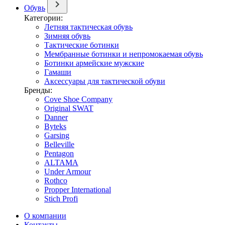
Обувь
Категории:
Летняя тактическая обувь
Зимняя обувь
Тактические ботинки
Мембранные ботинки и непромокаемая обувь
Ботинки армейские мужские
Гамаши
Аксессуары для тактической обуви
Бренды:
Cove Shoe Company
Original SWAT
Danner
Byteks
Garsing
Belleville
Pentagon
ALTAMA
Under Armour
Rothco
Propper International
Stich Profi
О компании
Контакты