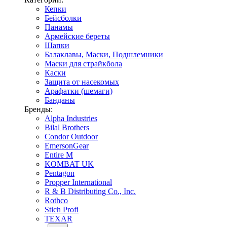
Кепки
Бейсболки
Панамы
Армейские береты
Шапки
Балаклавы, Маски, Подшлемники
Маски для страйкбола
Каски
Защита от насекомых
Арафатки (шемаги)
Банданы
Бренды:
Alpha Industries
Bilal Brothers
Condor Outdoor
EmersonGear
Entire M
KOMBAT UK
Pentagon
Propper International
R & B Distributing Co., Inc.
Rothco
Stich Profi
TEXAR