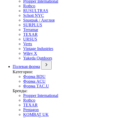
Propper International
Rothco
RUSULTRAS
Schott NYC
Snugpak / Англия
SURPLUS
Terramar
TEXAR
URSUS
Vertx
Vintage Industries
Wiley X
Yakeda Outdoors
Полевая форма
Категории:
Форма BDU
Форма ACU
Форма TAC.U
Бренды:
Propper International
Rothco
TEXAR
Pentagon
KOMBAT UK