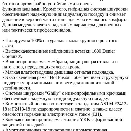
ботинки чрезвычайно устойчивыми и очень
функциональными. Кроме того, гибридная система шнуровки
обеспечивает надежную индивидуальную посадку и снимает
давление в верхней части стопы для максимального комфорта.
Данная модель является надежным вариантом для военных
или тактических профессионалов.
• Полируемая 100% натуральная кожа крупного рогатого
скота.
• Высококачественные нейлоновые вставки 1680 Denier
Cordura®.
• Водонепроницаемая мембрана, защищающая от влаги и
патогенов, передающихся через кровь.
• Мягкая влагоотводящая дышащая сетчатая подкладка.
• Экзо-скелетная рама "Hot Fusion" обеспечивает структурную
поддержку при минимальном весе для дополнительной
устойчивости.
• Система шнуровки "Ghilly" с низкопрофильными крючками
обеспечивает надежную и индивидуальную посадку.
• Композитный носок соответствует стандартам ASTM F2412-
18 и F2413-18 по ударопрочности и сжатию, а также классу
опасности поражения электрическим током (EH).
• Боковая водонепроницаемая молния YKK с формованной
защитной накладкой.
• Амортизирующая полиуретановая промежуточная