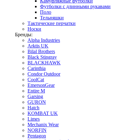
Камуфляжные футболки
Футболки с длинными рукавами
Поло
Тельняшки
Тактические перчатки
Носки
Бренды:
Alpha Industries
Arktis UK
Bilal Brothers
Black Stingray
BLACKHAWK
Carinthia
Condor Outdoor
CoolCat
EmersonGear
Entire M
Garsing
GURON
Hatch
KOMBAT UK
Limes
Mechanix Wear
NORFIN
Pentagon