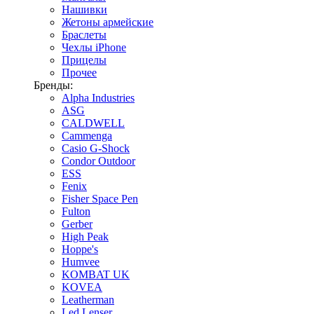
Нашивки
Жетоны армейские
Браслеты
Чехлы iPhone
Прицелы
Прочее
Бренды:
Alpha Industries
ASG
CALDWELL
Cammenga
Casio G-Shock
Condor Outdoor
ESS
Fenix
Fisher Space Pen
Fulton
Gerber
High Peak
Hoppe's
Humvee
KOMBAT UK
KOVEA
Leatherman
Led Lenser