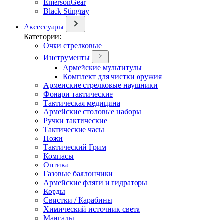
EmersonGear
Black Stingray
Аксессуары
Категории:
Очки стрелковые
Инструменты
Армейские мультитулы
Комплект для чистки оружия
Армейские стрелковые наушники
Фонари тактические
Тактическая медицина
Армейские столовые наборы
Ручки тактические
Тактические часы
Ножи
Тактический Грим
Компасы
Оптика
Газовые баллончики
Армейские фляги и гидраторы
Корды
Свистки / Карабины
Химический источник света
Мангалы