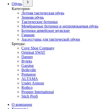
Обувь
Категории:
Летняя тактическая обувь
Зимняя обувь
Тактические ботинки
Мембранные ботинки и непромокаемая обувь
Ботинки армейские мужские
Гамаши
Аксессуары для тактической обуви
Бренды:
Cove Shoe Company
Original SWAT
Danner
Byteks
Garsing
Belleville
Pentagon
ALTAMA
Under Armour
Rothco
Propper International
Stich Profi
О компании
Контакты