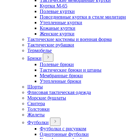
Тактические мембранные куртки
Куртки М-65
Полевые куртки
Повседневные куртки в стиле милитари
Утепленные куртки
Кожаные куртки
Женские куртки
Тактические костюмы и военная форма
Тактические рубашки
Термобелье
Брюки
Полевые брюки
Тактические брюки и штаны
Мембранные брюки
Утепленные брюки
Шорты
Флисовая тактическая одежда
Морские бушлаты
Свитера
Толстовки
Жилеты
Футболки
Футболки с рисунком
Однотонные футболки