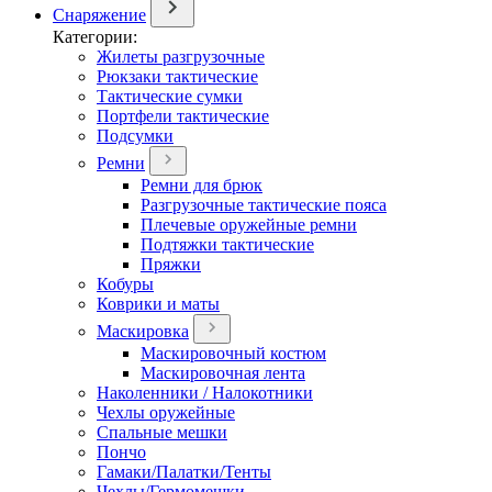
Снаряжение
Категории:
Жилеты разгрузочные
Рюкзаки тактические
Тактические сумки
Портфели тактические
Подсумки
Ремни
Ремни для брюк
Разгрузочные тактические пояса
Плечевые оружейные ремни
Подтяжки тактические
Пряжки
Кобуры
Коврики и маты
Маскировка
Маскировочный костюм
Маскировочная лента
Наколенники / Налокотники
Чехлы оружейные
Спальные мешки
Пончо
Гамаки/Палатки/Тенты
Чехлы/Гермомешки