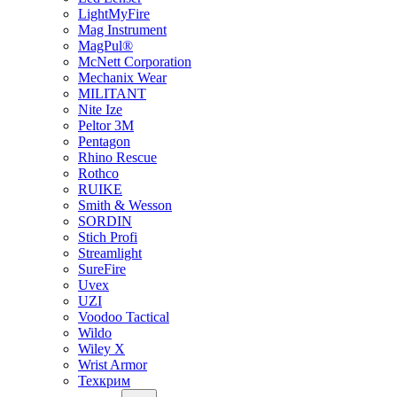
LightMyFire
Mag Instrument
MagPul®
McNett Corporation
Mechanix Wear
MILITANT
Nite Ize
Peltor 3M
Pentagon
Rhino Rescue
Rothco
RUIKE
Smith & Wesson
SORDIN
Stich Profi
Streamlight
SureFire
Uvex
UZI
Voodoo Tactical
Wildo
Wiley X
Wrist Armor
Техкрим