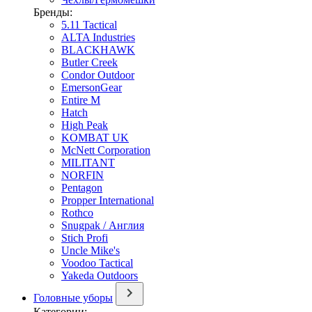
Бренды:
5.11 Tactical
ALTA Industries
BLACKHAWK
Butler Creek
Condor Outdoor
EmersonGear
Entire M
Hatch
High Peak
KOMBAT UK
McNett Corporation
MILITANT
NORFIN
Pentagon
Propper International
Rothco
Snugpak / Англия
Stich Profi
Uncle Mike's
Voodoo Tactical
Yakeda Outdoors
Головные уборы
Категории: