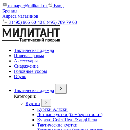
manager@militant.ru
Вход
Бренды
Адреса магазинов
8 (495) 965-60-40
8 (495) 789-79-63
Тактическая одежда
Полевая форма
Аксессуары
Снаряжение
Головные уборы
Обувь
Тактическая одежда
Категории:
Куртки
Куртки Аляски
Лётные куртки (бомбер и пилот)
Куртки СофтШелл/ХардШелл
Тактические куртки