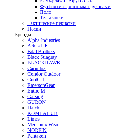
Камуфляжные футболки
Футболки с длинными рукавами
Поло
Тельняшки
Тактические перчатки
Носки
Бренды:
Alpha Industries
Arktis UK
Bilal Brothers
Black Stingray
BLACKHAWK
Carinthia
Condor Outdoor
CoolCat
EmersonGear
Entire M
Garsing
GURON
Hatch
KOMBAT UK
Limes
Mechanix Wear
NORFIN
Pentagon