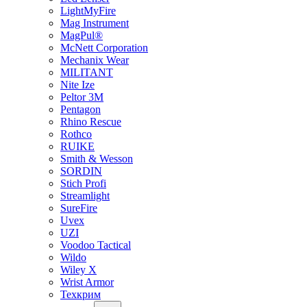
LightMyFire
Mag Instrument
MagPul®
McNett Corporation
Mechanix Wear
MILITANT
Nite Ize
Peltor 3M
Pentagon
Rhino Rescue
Rothco
RUIKE
Smith & Wesson
SORDIN
Stich Profi
Streamlight
SureFire
Uvex
UZI
Voodoo Tactical
Wildo
Wiley X
Wrist Armor
Техкрим