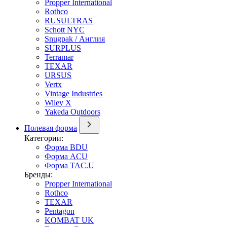
Propper International
Rothco
RUSULTRAS
Schott NYC
Snugpak / Англия
SURPLUS
Terramar
TEXAR
URSUS
Vertx
Vintage Industries
Wiley X
Yakeda Outdoors
Полевая форма
Категории:
Форма BDU
Форма ACU
Форма TAC.U
Бренды:
Propper International
Rothco
TEXAR
Pentagon
KOMBAT UK