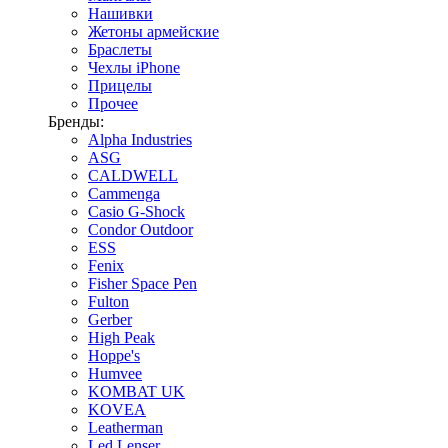
Нашивки
Жетоны армейские
Браслеты
Чехлы iPhone
Прицелы
Прочее
Бренды:
Alpha Industries
ASG
CALDWELL
Cammenga
Casio G-Shock
Condor Outdoor
ESS
Fenix
Fisher Space Pen
Fulton
Gerber
High Peak
Hoppe's
Humvee
KOMBAT UK
KOVEA
Leatherman
Led Lenser