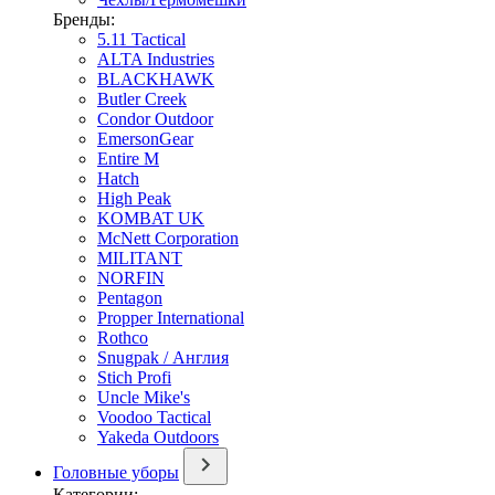
Бренды:
5.11 Tactical
ALTA Industries
BLACKHAWK
Butler Creek
Condor Outdoor
EmersonGear
Entire M
Hatch
High Peak
KOMBAT UK
McNett Corporation
MILITANT
NORFIN
Pentagon
Propper International
Rothco
Snugpak / Англия
Stich Profi
Uncle Mike's
Voodoo Tactical
Yakeda Outdoors
Головные уборы
Категории: