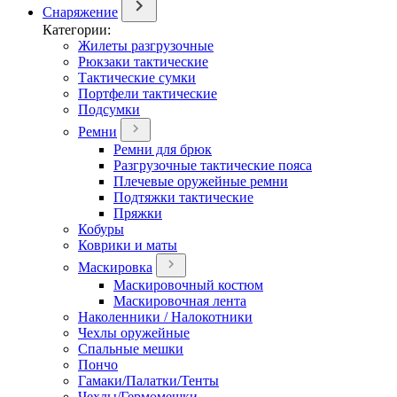
Снаряжение
Категории:
Жилеты разгрузочные
Рюкзаки тактические
Тактические сумки
Портфели тактические
Подсумки
Ремни
Ремни для брюк
Разгрузочные тактические пояса
Плечевые оружейные ремни
Подтяжки тактические
Пряжки
Кобуры
Коврики и маты
Маскировка
Маскировочный костюм
Маскировочная лента
Наколенники / Налокотники
Чехлы оружейные
Спальные мешки
Пончо
Гамаки/Палатки/Тенты
Чехлы/Гермомешки