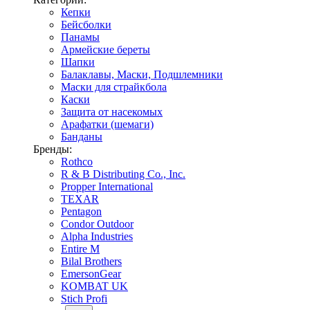
Кепки
Бейсболки
Панамы
Армейские береты
Шапки
Балаклавы, Маски, Подшлемники
Маски для страйкбола
Каски
Защита от насекомых
Арафатки (шемаги)
Банданы
Бренды:
Rothco
R & B Distributing Co., Inc.
Propper International
TEXAR
Pentagon
Condor Outdoor
Alpha Industries
Entire M
Bilal Brothers
EmersonGear
KOMBAT UK
Stich Profi