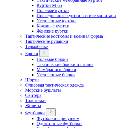
Тактические мембранные куртки
Куртки М-65
Полевые куртки
Повседневные куртки в стиле милитари
Утепленные куртки
Кожаные куртки
Женские куртки
Тактические костюмы и военная форма
Тактические рубашки
Термобелье
Брюки
Полевые брюки
Тактические брюки и штаны
Мембранные брюки
Утепленные брюки
Шорты
Флисовая тактическая одежда
Морские бушлаты
Свитера
Толстовки
Жилеты
Футболки
Футболки с рисунком
Однотонные футболки