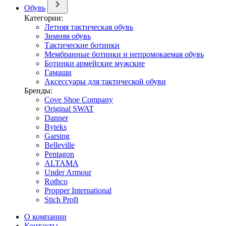
Обувь
Категории:
Летняя тактическая обувь
Зимняя обувь
Тактические ботинки
Мембранные ботинки и непромокаемая обувь
Ботинки армейские мужские
Гамаши
Аксессуары для тактической обуви
Бренды:
Cove Shoe Company
Original SWAT
Danner
Byteks
Garsing
Belleville
Pentagon
ALTAMA
Under Armour
Rothco
Propper International
Stich Profi
О компании
Контакты