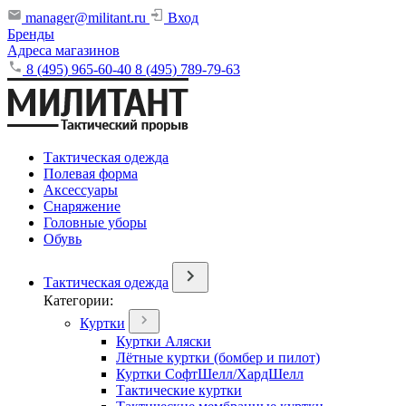
manager@militant.ru
Вход
Бренды
Адреса магазинов
8 (495) 965-60-40
8 (495) 789-79-63
Тактическая одежда
Полевая форма
Аксессуары
Снаряжение
Головные уборы
Обувь
Тактическая одежда
Категории:
Куртки
Куртки Аляски
Лётные куртки (бомбер и пилот)
Куртки СофтШелл/ХардШелл
Тактические куртки