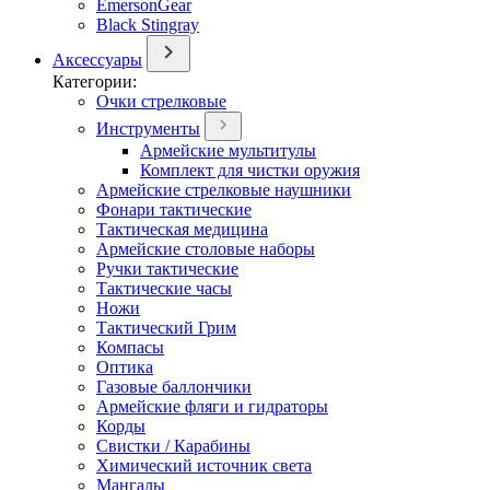
EmersonGear
Black Stingray
Аксессуары
Категории:
Очки стрелковые
Инструменты
Армейские мультитулы
Комплект для чистки оружия
Армейские стрелковые наушники
Фонари тактические
Тактическая медицина
Армейские столовые наборы
Ручки тактические
Тактические часы
Ножи
Тактический Грим
Компасы
Оптика
Газовые баллончики
Армейские фляги и гидраторы
Корды
Свистки / Карабины
Химический источник света
Мангалы