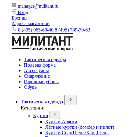
manager@militant.ru
Вход
Бренды
Адреса магазинов
8 (495) 965-60-40
8 (495) 789-79-63
Тактическая одежда
Полевая форма
Аксессуары
Снаряжение
Головные уборы
Обувь
Тактическая одежда
Категории:
Куртки
Куртки Аляски
Лётные куртки (бомбер и пилот)
Куртки СофтШелл/ХардШелл