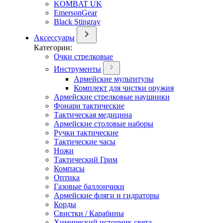
KOMBAT UK
EmersonGear
Black Stingray
Аксессуары
Категории:
Очки стрелковые
Инструменты
Армейские мультитулы
Комплект для чистки оружия
Армейские стрелковые наушники
Фонари тактические
Тактическая медицина
Армейские столовые наборы
Ручки тактические
Тактические часы
Ножи
Тактический Грим
Компасы
Оптика
Газовые баллончики
Армейские фляги и гидраторы
Корды
Свистки / Карабины
Химический источник света