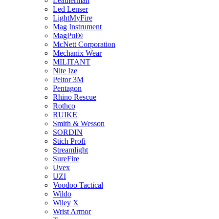
Leatherman
Led Lenser
LightMyFire
Mag Instrument
MagPul®
McNett Corporation
Mechanix Wear
MILITANT
Nite Ize
Peltor 3M
Pentagon
Rhino Rescue
Rothco
RUIKE
Smith & Wesson
SORDIN
Stich Profi
Streamlight
SureFire
Uvex
UZI
Voodoo Tactical
Wildo
Wiley X
Wrist Armor