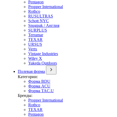
Pentagon
Propper International
Rothco
RUSULTRAS
Schott NYC
Snugpak / Англия
SURPLUS
Terramar
TEXAR
URSUS
Vertx
Vintage Industries
Wiley X
Yakeda Outdoors
Полевая форма
Категории:
Форма BDU
Форма ACU
Форма TAC.U
Бренды:
Propper International
Rothco
TEXAR
Pentagon