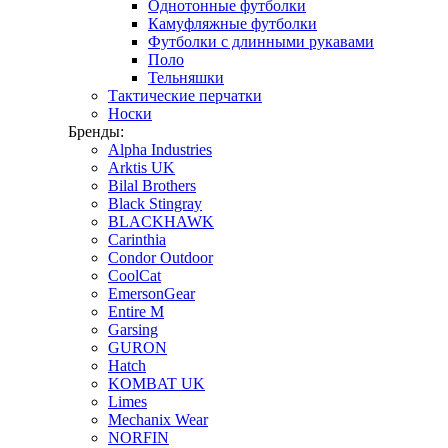
Однотонные футболки
Камуфляжные футболки
Футболки с длинными рукавами
Поло
Тельняшки
Тактические перчатки
Носки
Бренды:
Alpha Industries
Arktis UK
Bilal Brothers
Black Stingray
BLACKHAWK
Carinthia
Condor Outdoor
CoolCat
EmersonGear
Entire M
Garsing
GURON
Hatch
KOMBAT UK
Limes
Mechanix Wear
NORFIN