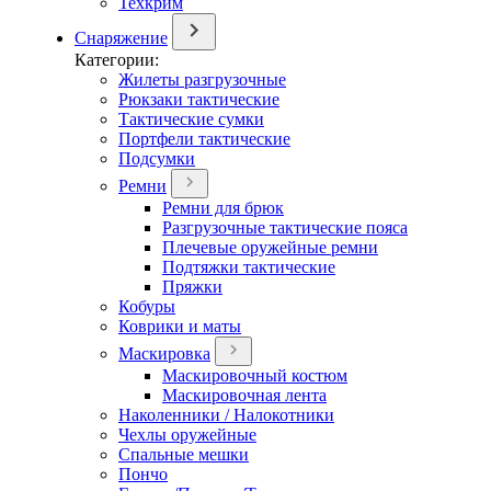
Техкрим
Снаряжение
Категории:
Жилеты разгрузочные
Рюкзаки тактические
Тактические сумки
Портфели тактические
Подсумки
Ремни
Ремни для брюк
Разгрузочные тактические пояса
Плечевые оружейные ремни
Подтяжки тактические
Пряжки
Кобуры
Коврики и маты
Маскировка
Маскировочный костюм
Маскировочная лента
Наколенники / Налокотники
Чехлы оружейные
Спальные мешки
Пончо