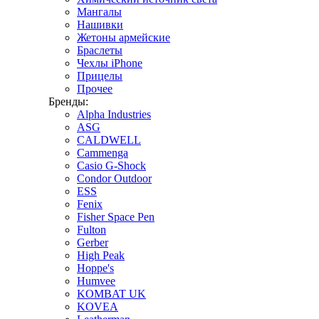
Мангалы
Нашивки
Жетоны армейские
Браслеты
Чехлы iPhone
Прицелы
Прочее
Бренды:
Alpha Industries
ASG
CALDWELL
Cammenga
Casio G-Shock
Condor Outdoor
ESS
Fenix
Fisher Space Pen
Fulton
Gerber
High Peak
Hoppe's
Humvee
KOMBAT UK
KOVEA