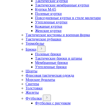
Тактические куртки
Тактические мембранные куртки
Куртки М-65
Полевые куртки
Повседневные куртки в стиле милитари
Утепленные куртки
Кожаные куртки
Женские куртки
Тактические костюмы и военная форма
Тактические рубашки
Термобелье
Брюки
Полевые брюки
Тактические брюки и штаны
Мембранные брюки
Утепленные брюки
Шорты
Флисовая тактическая одежда
Морские бушлаты
Свитера
Толстовки
Жилеты
Футболки
Футболки с рисунком