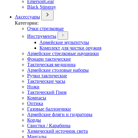
EmersonGear
Black Stingray
Аксессуары
Категории:
Очки стрелковые
Инструменты
Армейские мультитулы
Комплект для чистки оружия
Армейские стрелковые наушники
Фонари тактические
Тактическая медицина
Армейские столовые наборы
Ручки тактические
Тактические часы
Ножи
Тактический Грим
Компасы
Оптика
Газовые баллончики
Армейские фляги и гидраторы
Корды
Свистки / Карабины
Химический источник света
Мангалы