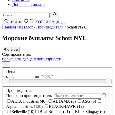
Доставка и оплата
КОРЗИНА
(0)
ПОИСК
Главная
/
Каталог
/
Производители
/
Schott NYC
Морские бушлаты Schott NYC
Фильтры
Сортировать по:
новизне
скидке
цене
популярности
Цена
от
до
Производители
Поиск по производителям
ALTA Industries (46)
ALTAMA (6)
ASG (5)
Alpha Industries (130)
BLACKHAWK (12)
Belleville (10)
Bilal Brothers (21)
Black Stingray (6)