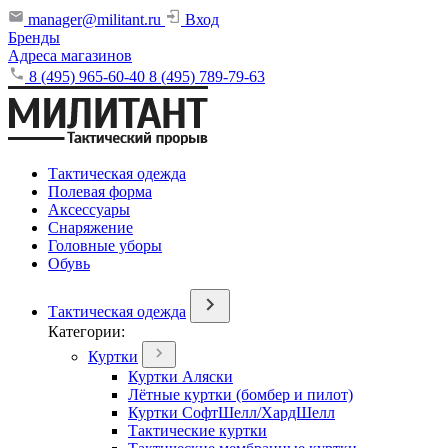
manager@militant.ru
Вход
Бренды
Адреса магазинов
8 (495) 965-60-40
8 (495) 789-79-63
Тактическая одежда
Полевая форма
Аксессуары
Снаряжение
Головные уборы
Обувь
Тактическая одежда
Категории:
Куртки
Куртки Аляски
Лётные куртки (бомбер и пилот)
Куртки СофтШелл/ХардШелл
Тактические куртки