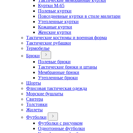
Тактические мембранные куртки
Куртки М-65
Полевые куртки
Повседневные куртки в стиле милитари
Утепленные куртки
Кожаные куртки
Женские куртки
Тактические костюмы и военная форма
Тактические рубашки
Термобелье
Брюки
Полевые брюки
Тактические брюки и штаны
Мембранные брюки
Утепленные брюки
Шорты
Флисовая тактическая одежда
Морские бушлаты
Свитера
Толстовки
Жилеты
Футболки
Футболки с рисунком
Однотонные футболки