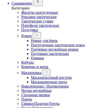
Снаряжение
Категории:
Жилеты разгрузочные
Рюкзаки тактические
Тактические сумки
Портфели тактические
Подсумки
Ремни
Ремни для брюк
Разгрузочные тактические пояса
Плечевые оружейные ремни
Подтяжки тактические
Пряжки
Кобуры
Коврики и маты
Маскировка
Маскировочный костюм
Маскировочная лента
Наколенники / Налокотники
Чехлы оружейные
Спальные мешки
Пончо
Гамаки/Палатки/Тенты
Чехлы/Гермомешки