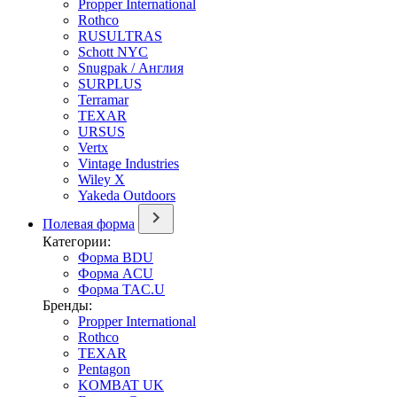
Propper International
Rothco
RUSULTRAS
Schott NYC
Snugpak / Англия
SURPLUS
Terramar
TEXAR
URSUS
Vertx
Vintage Industries
Wiley X
Yakeda Outdoors
Полевая форма
Категории:
Форма BDU
Форма ACU
Форма TAC.U
Бренды:
Propper International
Rothco
TEXAR
Pentagon
KOMBAT UK