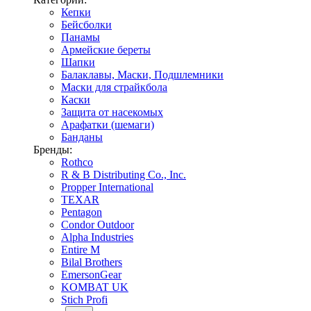
Кепки
Бейсболки
Панамы
Армейские береты
Шапки
Балаклавы, Маски, Подшлемники
Маски для страйкбола
Каски
Защита от насекомых
Арафатки (шемаги)
Банданы
Бренды:
Rothco
R & B Distributing Co., Inc.
Propper International
TEXAR
Pentagon
Condor Outdoor
Alpha Industries
Entire M
Bilal Brothers
EmersonGear
KOMBAT UK
Stich Profi