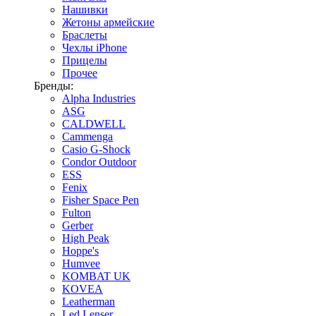
Нашивки
Жетоны армейские
Браслеты
Чехлы iPhone
Прицелы
Прочее
Бренды:
Alpha Industries
ASG
CALDWELL
Cammenga
Casio G-Shock
Condor Outdoor
ESS
Fenix
Fisher Space Pen
Fulton
Gerber
High Peak
Hoppe's
Humvee
KOMBAT UK
KOVEA
Leatherman
Led Lenser