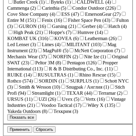
Butler Creek (1)
Byteks (1)
CALDWELL (4)
Cammenga (2)
Carinthia (5)
Condor Outdoor (226)
Cove Shoe Company (4)
ESS (47)
EmersonGear (27)
Entire M (151)
Fenix (16)
Fisher Space Pen (43)
Fulton
(3)
GURON (16)
Garsing (21)
Gerber (4)
Hatch (4)
High Peak (21)
Hoppe's (7)
Humvee (14)
KOMBAT UK (316)
KOVEA (6)
Leatherman (26)
Led Lenser (3)
Limes (4)
MILITANT (103)
Mag
Instrument (23)
MagPul® (5)
McNett Corporation (7)
Mechanix Wear (37)
NORFIN (2)
Nite Ize (1)
Original
SWAT (23)
Peltor 3M (8)
Pentagon (126)
Propper
International (113)
R & B Distributing Co., Inc. (11)
RUIKE (14)
RUSULTRAS (1)
Rhino Rescue (15)
Rothco (574)
SORDIN (1)
SURPLUS (1)
Schott NYC
(3)
Smith & Wesson (10)
Snugpak / Англия (1)
Stich
Profi (94)
Streamlight (1)
TEXAR (44)
Terramar (2)
URSUS (11)
UZI (26)
Uvex (5)
Vertx (16)
Vintage
Industries (21)
Voodoo Tactical (17)
Wiley X (135)
Yakeda Outdoors (8)
Техкрим (3)
Показать все
Применить
Сбросить