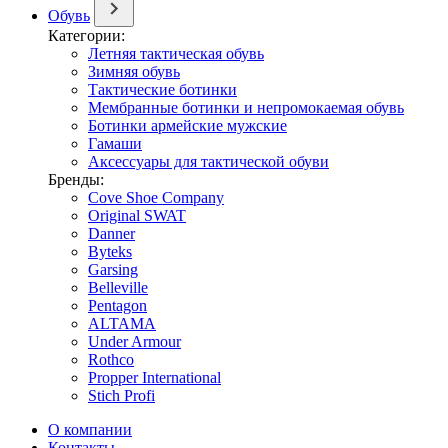
Обувь
Категории:
Летняя тактическая обувь
Зимняя обувь
Тактические ботинки
Мембранные ботинки и непромокаемая обувь
Ботинки армейские мужские
Гамаши
Аксессуары для тактической обуви
Бренды:
Cove Shoe Company
Original SWAT
Danner
Byteks
Garsing
Belleville
Pentagon
ALTAMA
Under Armour
Rothco
Propper International
Stich Profi
О компании
Контакты