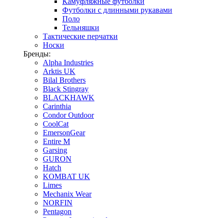
Камуфляжные футболки
Футболки с длинными рукавами
Поло
Тельняшки
Тактические перчатки
Носки
Бренды:
Alpha Industries
Arktis UK
Bilal Brothers
Black Stingray
BLACKHAWK
Carinthia
Condor Outdoor
CoolCat
EmersonGear
Entire M
Garsing
GURON
Hatch
KOMBAT UK
Limes
Mechanix Wear
NORFIN
Pentagon