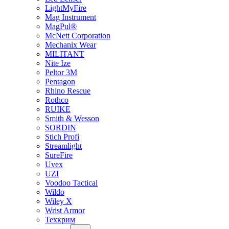
LightMyFire
Mag Instrument
MagPul®
McNett Corporation
Mechanix Wear
MILITANT
Nite Ize
Peltor 3M
Pentagon
Rhino Rescue
Rothco
RUIKE
Smith & Wesson
SORDIN
Stich Profi
Streamlight
SureFire
Uvex
UZI
Voodoo Tactical
Wildo
Wiley X
Wrist Armor
Техкрим