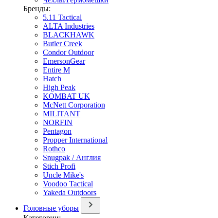
Бренды:
5.11 Tactical
ALTA Industries
BLACKHAWK
Butler Creek
Condor Outdoor
EmersonGear
Entire M
Hatch
High Peak
KOMBAT UK
McNett Corporation
MILITANT
NORFIN
Pentagon
Propper International
Rothco
Snugpak / Англия
Stich Profi
Uncle Mike's
Voodoo Tactical
Yakeda Outdoors
Головные уборы
Категории: