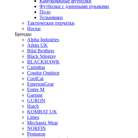
Камуфляжные футболки
Футболки с длинными рукавами
Поло
Тельняшки
Тактические перчатки
Носки
Бренды:
Alpha Industries
Arktis UK
Bilal Brothers
Black Stingray
BLACKHAWK
Carinthia
Condor Outdoor
CoolCat
EmersonGear
Entire M
Garsing
GURON
Hatch
KOMBAT UK
Limes
Mechanix Wear
NORFIN
Pentagon