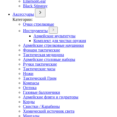
EmersonGear
Black Stingray
Аксессуары
Категории:
Очки стрелковые
Инструменты
Армейские мультитулы
Комплект для чистки оружия
Армейские стрелковые наушники
Фонари тактические
Тактическая медицина
Армейские столовые наборы
Ручки тактические
Тактические часы
Ножи
Тактический Грим
Компасы
Оптика
Газовые баллончики
Армейские фляги и гидраторы
Корды
Свистки / Карабины
Химический источник света
Мангалы