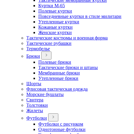
Тактические мембранные куртки
Куртки М-65
Полевые куртки
Повседневные куртки в стиле милитари
Утепленные куртки
Кожаные куртки
Женские куртки
Тактические костюмы и военная форма
Тактические рубашки
Термобелье
Брюки
Полевые брюки
Тактические брюки и штаны
Мембранные брюки
Утепленные брюки
Шорты
Флисовая тактическая одежда
Морские бушлаты
Свитера
Толстовки
Жилеты
Футболки
Футболки с рисунком
Однотонные футболки