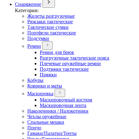
Снаряжение
Категории:
Жилеты разгрузочные
Рюкзаки тактические
Тактические сумки
Портфели тактические
Подсумки
Ремни
Ремни для брюк
Разгрузочные тактические пояса
Плечевые оружейные ремни
Подтяжки тактические
Пряжки
Кобуры
Коврики и маты
Маскировка
Маскировочный костюм
Маскировочная лента
Наколенники / Налокотники
Чехлы оружейные
Спальные мешки
Пончо
Гамаки/Палатки/Тенты
Чехлы/Гермомешки