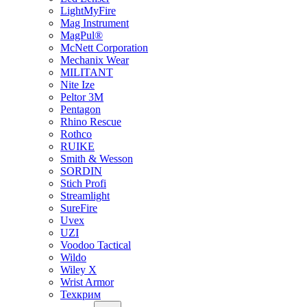
LightMyFire
Mag Instrument
MagPul®
McNett Corporation
Mechanix Wear
MILITANT
Nite Ize
Peltor 3M
Pentagon
Rhino Rescue
Rothco
RUIKE
Smith & Wesson
SORDIN
Stich Profi
Streamlight
SureFire
Uvex
UZI
Voodoo Tactical
Wildo
Wiley X
Wrist Armor
Техкрим