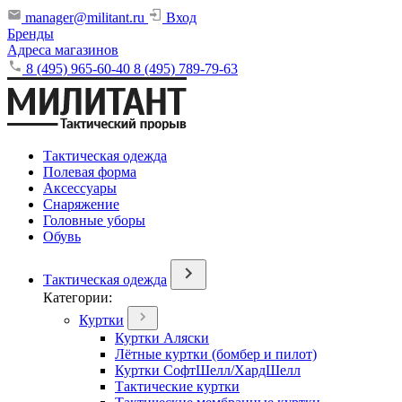
manager@militant.ru
Вход
Бренды
Адреса магазинов
8 (495) 965-60-40
8 (495) 789-79-63
Тактическая одежда
Полевая форма
Аксессуары
Снаряжение
Головные уборы
Обувь
Тактическая одежда
Категории:
Куртки
Куртки Аляски
Лётные куртки (бомбер и пилот)
Куртки СофтШелл/ХардШелл
Тактические куртки