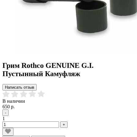
Грим Rothco GENUINE G.I.
Пустынный Камуфляж
Написать отзыв
В наличии
650 р.
-
1
+