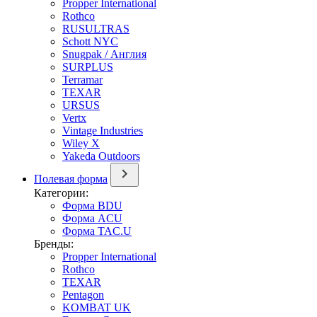
Propper International
Rothco
RUSULTRAS
Schott NYC
Snugpak / Англия
SURPLUS
Terramar
TEXAR
URSUS
Vertx
Vintage Industries
Wiley X
Yakeda Outdoors
Полевая форма
Категории:
Форма BDU
Форма ACU
Форма TAC.U
Бренды:
Propper International
Rothco
TEXAR
Pentagon
KOMBAT UK