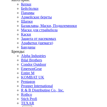
Кепки
Бейсболки
Панамы
Армейские береты
Шапки
Балаклавы, Маски, Подшлемники
Маски для страйкбола
Каски
Защита от насекомых
Арафатки (шемаги)
Банданы
Бренды:
Alpha Industries
Bilal Brothers
Condor Outdoor
EmersonGear
Entire M
KOMBAT UK
Pentagon
Propper International
R & B Distributing Co., Inc.
Rothco
Stich Profi
TEXAR