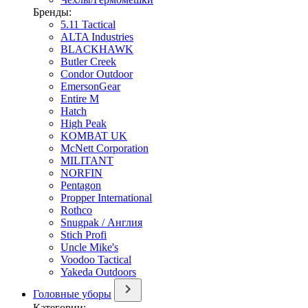
Бренды:
5.11 Tactical
ALTA Industries
BLACKHAWK
Butler Creek
Condor Outdoor
EmersonGear
Entire M
Hatch
High Peak
KOMBAT UK
McNett Corporation
MILITANT
NORFIN
Pentagon
Propper International
Rothco
Snugpak / Англия
Stich Profi
Uncle Mike's
Voodoo Tactical
Yakeda Outdoors
Головные уборы
Категории: