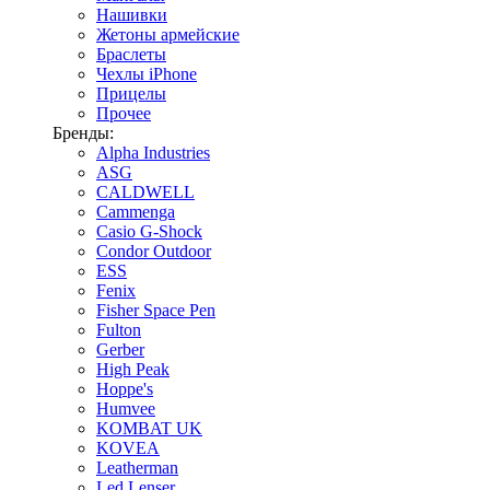
Нашивки
Жетоны армейские
Браслеты
Чехлы iPhone
Прицелы
Прочее
Бренды:
Alpha Industries
ASG
CALDWELL
Cammenga
Casio G-Shock
Condor Outdoor
ESS
Fenix
Fisher Space Pen
Fulton
Gerber
High Peak
Hoppe's
Humvee
KOMBAT UK
KOVEA
Leatherman
Led Lenser