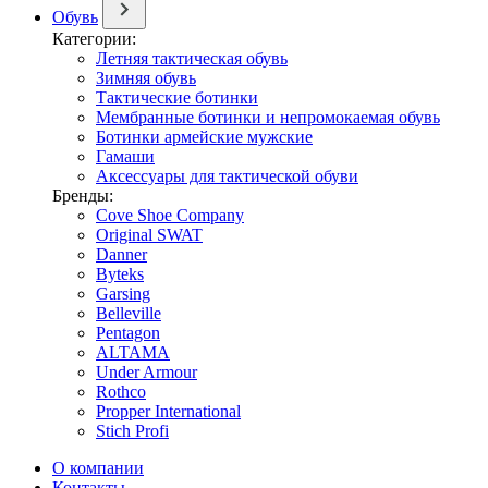
Обувь
Категории:
Летняя тактическая обувь
Зимняя обувь
Тактические ботинки
Мембранные ботинки и непромокаемая обувь
Ботинки армейские мужские
Гамаши
Аксессуары для тактической обуви
Бренды:
Cove Shoe Company
Original SWAT
Danner
Byteks
Garsing
Belleville
Pentagon
ALTAMA
Under Armour
Rothco
Propper International
Stich Profi
О компании
Контакты