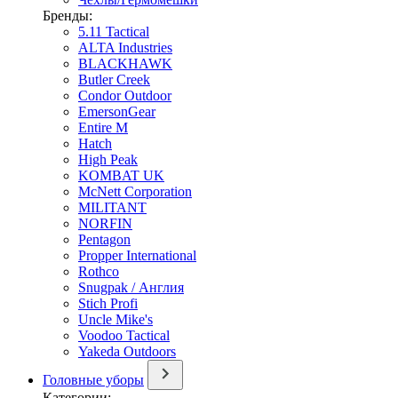
Бренды:
5.11 Tactical
ALTA Industries
BLACKHAWK
Butler Creek
Condor Outdoor
EmersonGear
Entire M
Hatch
High Peak
KOMBAT UK
McNett Corporation
MILITANT
NORFIN
Pentagon
Propper International
Rothco
Snugpak / Англия
Stich Profi
Uncle Mike's
Voodoo Tactical
Yakeda Outdoors
Головные уборы
Категории: