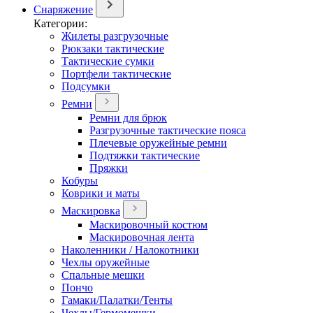
Снаряжение
Категории:
Жилеты разгрузочные
Рюкзаки тактические
Тактические сумки
Портфели тактические
Подсумки
Ремни
Ремни для брюк
Разгрузочные тактические пояса
Плечевые оружейные ремни
Подтяжки тактические
Пряжки
Кобуры
Коврики и маты
Маскировка
Маскировочный костюм
Маскировочная лента
Наколенники / Налокотники
Чехлы оружейные
Спальные мешки
Пончо
Гамаки/Палатки/Тенты
Чехлы/Гермомешки