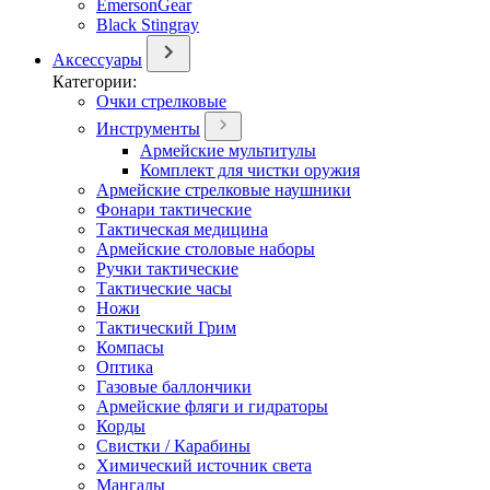
EmersonGear
Black Stingray
Аксессуары
Категории:
Очки стрелковые
Инструменты
Армейские мультитулы
Комплект для чистки оружия
Армейские стрелковые наушники
Фонари тактические
Тактическая медицина
Армейские столовые наборы
Ручки тактические
Тактические часы
Ножи
Тактический Грим
Компасы
Оптика
Газовые баллончики
Армейские фляги и гидраторы
Корды
Свистки / Карабины
Химический источник света
Мангалы