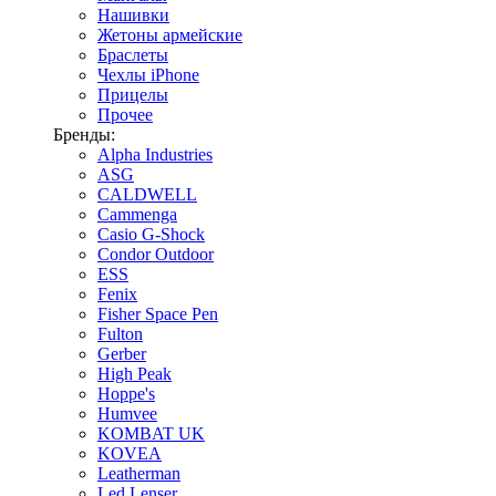
Нашивки
Жетоны армейские
Браслеты
Чехлы iPhone
Прицелы
Прочее
Бренды:
Alpha Industries
ASG
CALDWELL
Cammenga
Casio G-Shock
Condor Outdoor
ESS
Fenix
Fisher Space Pen
Fulton
Gerber
High Peak
Hoppe's
Humvee
KOMBAT UK
KOVEA
Leatherman
Led Lenser