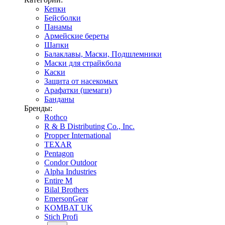
Кепки
Бейсболки
Панамы
Армейские береты
Шапки
Балаклавы, Маски, Подшлемники
Маски для страйкбола
Каски
Защита от насекомых
Арафатки (шемаги)
Банданы
Бренды:
Rothco
R & B Distributing Co., Inc.
Propper International
TEXAR
Pentagon
Condor Outdoor
Alpha Industries
Entire M
Bilal Brothers
EmersonGear
KOMBAT UK
Stich Profi