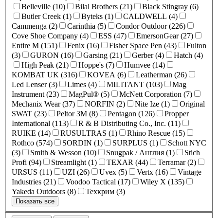
Belleville (10)
Bilal Brothers (21)
Black Stingray (6)
Butler Creek (1)
Byteks (1)
CALDWELL (4)
Cammenga (2)
Carinthia (5)
Condor Outdoor (226)
Cove Shoe Company (4)
ESS (47)
EmersonGear (27)
Entire M (151)
Fenix (16)
Fisher Space Pen (43)
Fulton
(3)
GURON (16)
Garsing (21)
Gerber (4)
Hatch (4)
High Peak (21)
Hoppe's (7)
Humvee (14)
KOMBAT UK (316)
KOVEA (6)
Leatherman (26)
Led Lenser (3)
Limes (4)
MILITANT (103)
Mag
Instrument (23)
MagPul® (5)
McNett Corporation (7)
Mechanix Wear (37)
NORFIN (2)
Nite Ize (1)
Original
SWAT (23)
Peltor 3M (8)
Pentagon (126)
Propper
International (113)
R & B Distributing Co., Inc. (11)
RUIKE (14)
RUSULTRAS (1)
Rhino Rescue (15)
Rothco (574)
SORDIN (1)
SURPLUS (1)
Schott NYC
(3)
Smith & Wesson (10)
Snugpak / Англия (1)
Stich
Profi (94)
Streamlight (1)
TEXAR (44)
Terramar (2)
URSUS (11)
UZI (26)
Uvex (5)
Vertx (16)
Vintage
Industries (21)
Voodoo Tactical (17)
Wiley X (135)
Yakeda Outdoors (8)
Техкрим (3)
Показать все