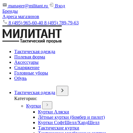
manager@militant.ru
Вход
Бренды
Адреса магазинов
8 (495) 965-60-40
8 (495) 789-79-63
Тактическая одежда
Полевая форма
Аксессуары
Снаряжение
Головные уборы
Обувь
Тактическая одежда
Категории:
Куртки
Куртки Аляски
Лётные куртки (бомбер и пилот)
Куртки СофтШелл/ХардШелл
Тактические куртки