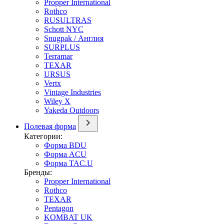
Propper International
Rothco
RUSULTRAS
Schott NYC
Snugpak / Англия
SURPLUS
Terramar
TEXAR
URSUS
Vertx
Vintage Industries
Wiley X
Yakeda Outdoors
Полевая форма
Категории:
Форма BDU
Форма ACU
Форма TAC.U
Бренды:
Propper International
Rothco
TEXAR
Pentagon
KOMBAT UK