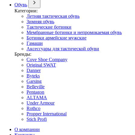
Обувь
Категории:
Летняя тактическая обувь
Зимняя обувь
Тактические ботинки
Мембранные ботинки и непромокаемая обувь
Ботинки армейские мужские
Гамаши
Аксессуары для тактической обуви
Бренды:
Cove Shoe Company
Original SWAT
Danner
Byteks
Garsing
Belleville
Pentagon
ALTAMA
Under Armour
Rothco
Propper International
Stich Profi
О компании
Контакты