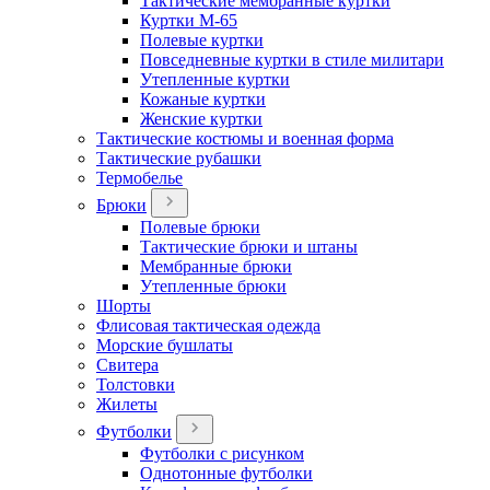
Тактические мембранные куртки
Куртки М-65
Полевые куртки
Повседневные куртки в стиле милитари
Утепленные куртки
Кожаные куртки
Женские куртки
Тактические костюмы и военная форма
Тактические рубашки
Термобелье
Брюки
Полевые брюки
Тактические брюки и штаны
Мембранные брюки
Утепленные брюки
Шорты
Флисовая тактическая одежда
Морские бушлаты
Свитера
Толстовки
Жилеты
Футболки
Футболки с рисунком
Однотонные футболки