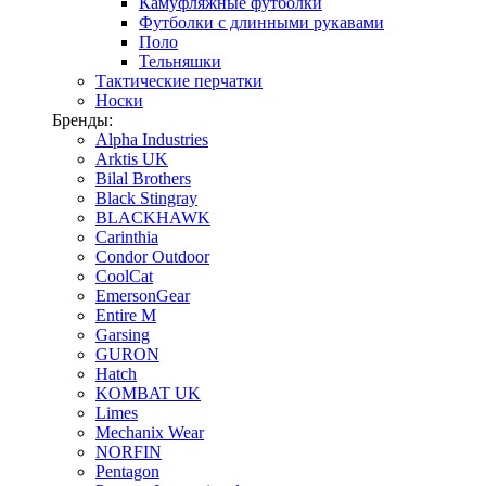
Камуфляжные футболки
Футболки с длинными рукавами
Поло
Тельняшки
Тактические перчатки
Носки
Бренды:
Alpha Industries
Arktis UK
Bilal Brothers
Black Stingray
BLACKHAWK
Carinthia
Condor Outdoor
CoolCat
EmersonGear
Entire M
Garsing
GURON
Hatch
KOMBAT UK
Limes
Mechanix Wear
NORFIN
Pentagon