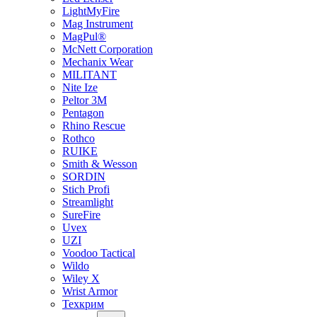
LightMyFire
Mag Instrument
MagPul®
McNett Corporation
Mechanix Wear
MILITANT
Nite Ize
Peltor 3M
Pentagon
Rhino Rescue
Rothco
RUIKE
Smith & Wesson
SORDIN
Stich Profi
Streamlight
SureFire
Uvex
UZI
Voodoo Tactical
Wildo
Wiley X
Wrist Armor
Техкрим