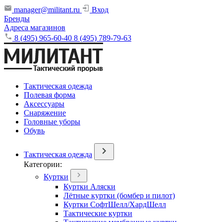
manager@militant.ru
Вход
Бренды
Адреса магазинов
8 (495) 965-60-40
8 (495) 789-79-63
Тактическая одежда
Полевая форма
Аксессуары
Снаряжение
Головные уборы
Обувь
Тактическая одежда
Категории:
Куртки
Куртки Аляски
Лётные куртки (бомбер и пилот)
Куртки СофтШелл/ХардШелл
Тактические куртки