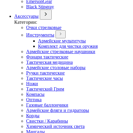
EmersonGear
Black Stingray
Аксессуары
Категории:
Очки стрелковые
Инструменты
Армейские мультитулы
Комплект для чистки оружия
Армейские стрелковые наушники
Фонари тактические
Тактическая медицина
Армейские столовые наборы
Ручки тактические
Тактические часы
Ножи
Тактический Грим
Компасы
Оптика
Газовые баллончики
Армейские фляги и гидраторы
Корды
Свистки / Карабины
Химический источник света
Мангалы