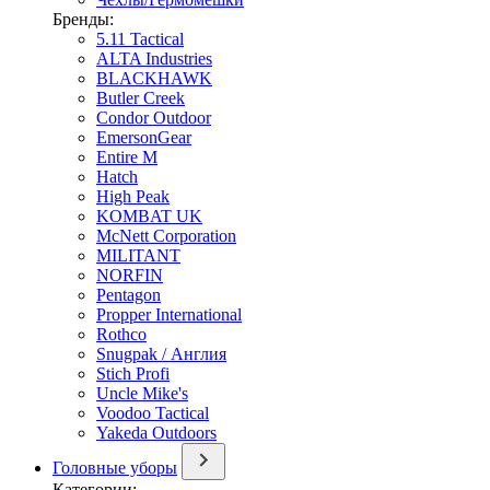
Бренды:
5.11 Tactical
ALTA Industries
BLACKHAWK
Butler Creek
Condor Outdoor
EmersonGear
Entire M
Hatch
High Peak
KOMBAT UK
McNett Corporation
MILITANT
NORFIN
Pentagon
Propper International
Rothco
Snugpak / Англия
Stich Profi
Uncle Mike's
Voodoo Tactical
Yakeda Outdoors
Головные уборы
Категории: