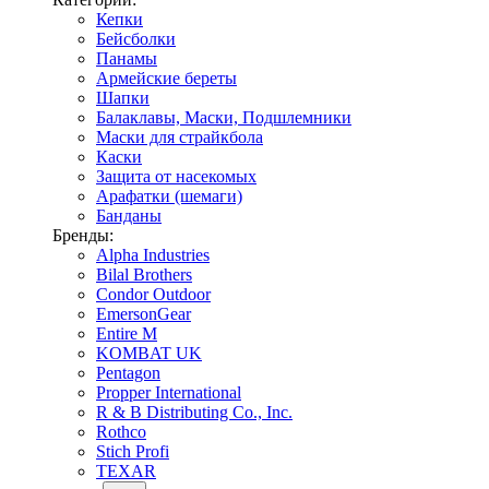
Кепки
Бейсболки
Панамы
Армейские береты
Шапки
Балаклавы, Маски, Подшлемники
Маски для страйкбола
Каски
Защита от насекомых
Арафатки (шемаги)
Банданы
Бренды:
Alpha Industries
Bilal Brothers
Condor Outdoor
EmersonGear
Entire M
KOMBAT UK
Pentagon
Propper International
R & B Distributing Co., Inc.
Rothco
Stich Profi
TEXAR