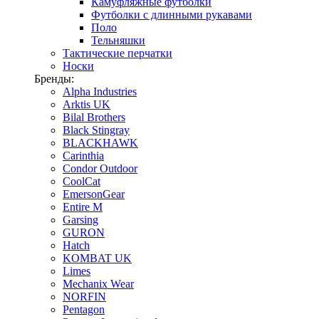
Камуфляжные футболки
Футболки с длинными рукавами
Поло
Тельняшки
Тактические перчатки
Носки
Бренды:
Alpha Industries
Arktis UK
Bilal Brothers
Black Stingray
BLACKHAWK
Carinthia
Condor Outdoor
CoolCat
EmersonGear
Entire M
Garsing
GURON
Hatch
KOMBAT UK
Limes
Mechanix Wear
NORFIN
Pentagon