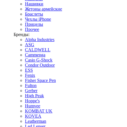
Нашивки
Жетоны армейские
Браслеты
Чехлы iPhone
Прицелы
Прочее
Бренды:
Alpha Industries
ASG
CALDWELL
Cammenga
Casio G-Shock
Condor Outdoor
ESS
Fenix
Fisher Space Pen
Fulton
Gerber
High Peak
Hoppe's
Humvee
KOMBAT UK
KOVEA
Leatherman
Led Lenser