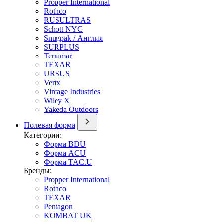
Propper International
Rothco
RUSULTRAS
Schott NYC
Snugpak / Англия
SURPLUS
Terramar
TEXAR
URSUS
Vertx
Vintage Industries
Wiley X
Yakeda Outdoors
Полевая форма
Категории:
Форма BDU
Форма ACU
Форма TAC.U
Бренды:
Propper International
Rothco
TEXAR
Pentagon
KOMBAT UK