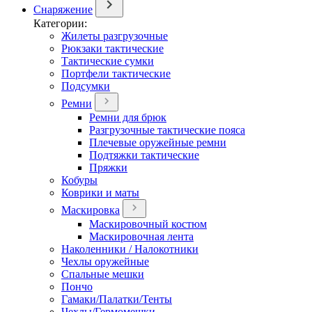
Снаряжение
Категории:
Жилеты разгрузочные
Рюкзаки тактические
Тактические сумки
Портфели тактические
Подсумки
Ремни
Ремни для брюк
Разгрузочные тактические пояса
Плечевые оружейные ремни
Подтяжки тактические
Пряжки
Кобуры
Коврики и маты
Маскировка
Маскировочный костюм
Маскировочная лента
Наколенники / Налокотники
Чехлы оружейные
Спальные мешки
Пончо
Гамаки/Палатки/Тенты
Чехлы/Гермомешки