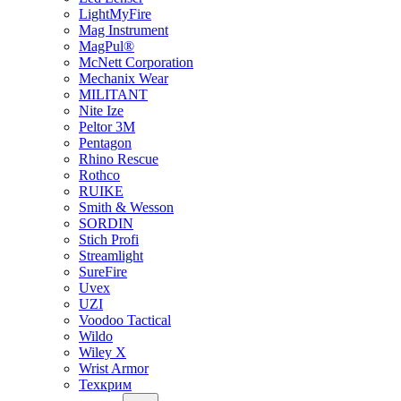
LightMyFire
Mag Instrument
MagPul®
McNett Corporation
Mechanix Wear
MILITANT
Nite Ize
Peltor 3M
Pentagon
Rhino Rescue
Rothco
RUIKE
Smith & Wesson
SORDIN
Stich Profi
Streamlight
SureFire
Uvex
UZI
Voodoo Tactical
Wildo
Wiley X
Wrist Armor
Техкрим