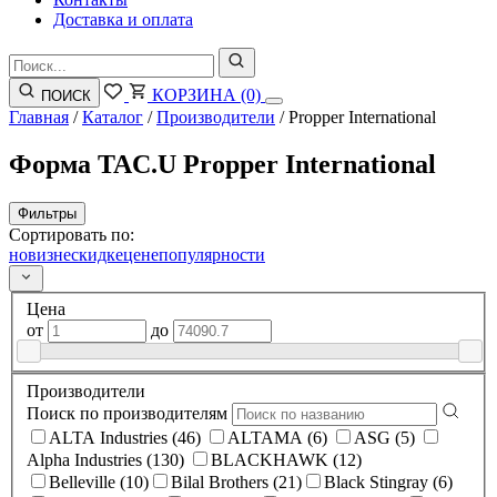
Доставка и оплата
КОРЗИНА
(0)
ПОИСК
Главная
/
Каталог
/
Производители
/
Propper International
Форма TAC.U Propper International
Фильтры
Сортировать по:
новизне
скидке
цене
популярности
Цена
от
до
Производители
Поиск по производителям
ALTA Industries (46)
ALTAMA (6)
ASG (5)
Alpha Industries (130)
BLACKHAWK (12)
Belleville (10)
Bilal Brothers (21)
Black Stingray (6)