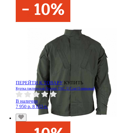
ПЕРЕЙТИ К ТОВАРУ
КУПИТЬ
Куртка тактическая Propper TAC. U Coat Оливковый
В наличии
7 950 р.
8 833 р.