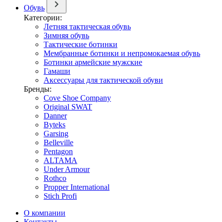
Обувь
Категории:
Летняя тактическая обувь
Зимняя обувь
Тактические ботинки
Мембранные ботинки и непромокаемая обувь
Ботинки армейские мужские
Гамаши
Аксессуары для тактической обуви
Бренды:
Cove Shoe Company
Original SWAT
Danner
Byteks
Garsing
Belleville
Pentagon
ALTAMA
Under Armour
Rothco
Propper International
Stich Profi
О компании
Контакты