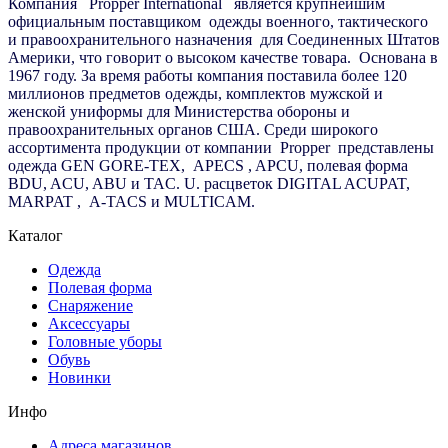
Компания
Propper International
является крупнейшим
официальным поставщиком
одежды военного, тактического
и правоохранительного назначения
для Соединенных Штатов
Америки, что говорит о высоком качестве товара.
Основана в
1967 году. За время работы компания поставила более 120
миллионов предметов одежды, комплектов мужской и
женской униформы для Министерства обороны и
правоохранительных органов США. Среди широкого
ассортимента продукции от компании
Propper
представлены
одежда GEN GORE-TEX,
APECS
, APCU, полевая форма
BDU, ACU, ABU и TAC. U. расцветок DIGITAL ACUPAT,
MARPAT
,
A-TACS и MULTICAM.
Каталог
Одежда
Полевая форма
Снаряжение
Аксессуары
Головные уборы
Обувь
Новинки
Инфо
Адреса магазинов