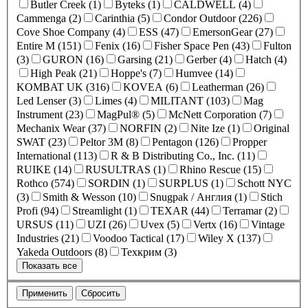
Butler Creek (1)
Byteks (1)
CALDWELL (4)
Cammenga (2)
Carinthia (5)
Condor Outdoor (226)
Cove Shoe Company (4)
ESS (47)
EmersonGear (27)
Entire M (151)
Fenix (16)
Fisher Space Pen (43)
Fulton
(3)
GURON (16)
Garsing (21)
Gerber (4)
Hatch (4)
High Peak (21)
Hoppe's (7)
Humvee (14)
KOMBAT UK (316)
KOVEA (6)
Leatherman (26)
Led Lenser (3)
Limes (4)
MILITANT (103)
Mag
Instrument (23)
MagPul® (5)
McNett Corporation (7)
Mechanix Wear (37)
NORFIN (2)
Nite Ize (1)
Original
SWAT (23)
Peltor 3M (8)
Pentagon (126)
Propper
International (113)
R & B Distributing Co., Inc. (11)
RUIKE (14)
RUSULTRAS (1)
Rhino Rescue (15)
Rothco (574)
SORDIN (1)
SURPLUS (1)
Schott NYC
(3)
Smith & Wesson (10)
Snugpak / Англия (1)
Stich
Profi (94)
Streamlight (1)
TEXAR (44)
Terramar (2)
URSUS (11)
UZI (26)
Uvex (5)
Vertx (16)
Vintage
Industries (21)
Voodoo Tactical (17)
Wiley X (137)
Yakeda Outdoors (8)
Техкрим (3)
Показать все
Применить
Сбросить