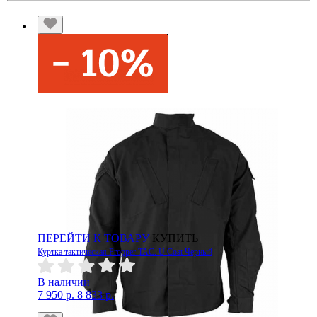
ПЕРЕЙТИ К ТОВАРУ
КУПИТЬ
Куртка тактическая Propper TAC. U Coat Черный
В наличии
7 950 р.
8 833 р.