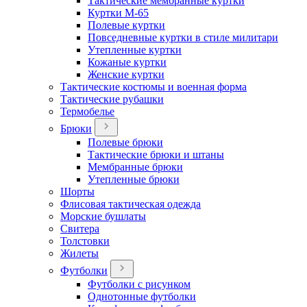
Тактические мембранные куртки
Куртки М-65
Полевые куртки
Повседневные куртки в стиле милитари
Утепленные куртки
Кожаные куртки
Женские куртки
Тактические костюмы и военная форма
Тактические рубашки
Термобелье
Брюки
Полевые брюки
Тактические брюки и штаны
Мембранные брюки
Утепленные брюки
Шорты
Флисовая тактическая одежда
Морские бушлаты
Свитера
Толстовки
Жилеты
Футболки
Футболки с рисунком
Однотонные футболки