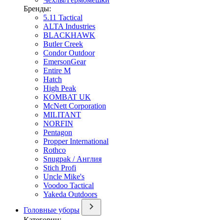
Бренды:
5.11 Tactical
ALTA Industries
BLACKHAWK
Butler Creek
Condor Outdoor
EmersonGear
Entire M
Hatch
High Peak
KOMBAT UK
McNett Corporation
MILITANT
NORFIN
Pentagon
Propper International
Rothco
Snugpak / Англия
Stich Profi
Uncle Mike's
Voodoo Tactical
Yakeda Outdoors
Головные уборы
Категории: