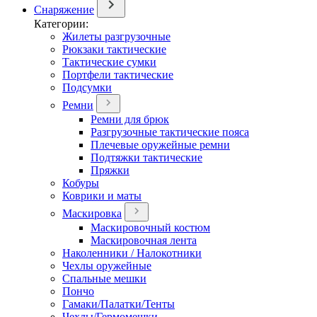
Снаряжение
Категории:
Жилеты разгрузочные
Рюкзаки тактические
Тактические сумки
Портфели тактические
Подсумки
Ремни
Ремни для брюк
Разгрузочные тактические пояса
Плечевые оружейные ремни
Подтяжки тактические
Пряжки
Кобуры
Коврики и маты
Маскировка
Маскировочный костюм
Маскировочная лента
Наколенники / Налокотники
Чехлы оружейные
Спальные мешки
Пончо
Гамаки/Палатки/Тенты
Чехлы/Гермомешки