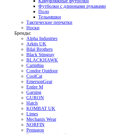
Камуфляжные футболки
Футболки с длинными рукавами
Поло
Тельняшки
Тактические перчатки
Носки
Бренды:
Alpha Industries
Arktis UK
Bilal Brothers
Black Stingray
BLACKHAWK
Carinthia
Condor Outdoor
CoolCat
EmersonGear
Entire M
Garsing
GURON
Hatch
KOMBAT UK
Limes
Mechanix Wear
NORFIN
Pentagon