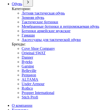
Обувь
Категории:
Летняя тактическая обувь
Зимняя обувь
Тактические ботинки
Мембранные ботинки и непромокаемая обувь
Ботинки армейские мужские
Гамаши
Аксессуары для тактической обуви
Бренды:
Cove Shoe Company
Original SWAT
Danner
Byteks
Garsing
Belleville
Pentagon
ALTAMA
Under Armour
Rothco
Propper International
Stich Profi
О компании
Контакты