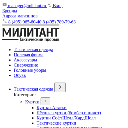
manager@militant.ru
Вход
Бренды
Адреса магазинов
8 (495) 965-60-40
8 (495) 789-79-63
Тактическая одежда
Полевая форма
Аксессуары
Снаряжение
Головные уборы
Обувь
Тактическая одежда
Категории:
Куртки
Куртки Аляски
Лётные куртки (бомбер и пилот)
Куртки СофтШелл/ХардШелл
Тактические куртки