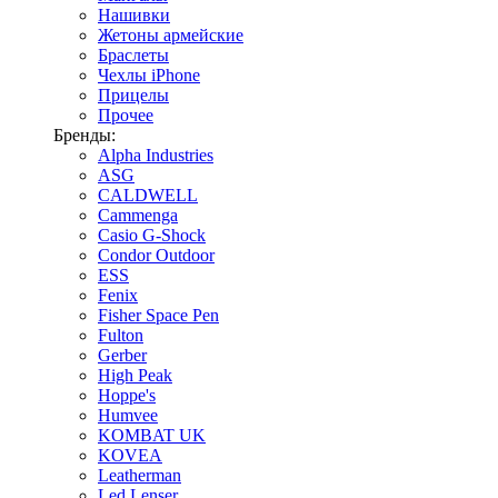
Нашивки
Жетоны армейские
Браслеты
Чехлы iPhone
Прицелы
Прочее
Бренды:
Alpha Industries
ASG
CALDWELL
Cammenga
Casio G-Shock
Condor Outdoor
ESS
Fenix
Fisher Space Pen
Fulton
Gerber
High Peak
Hoppe's
Humvee
KOMBAT UK
KOVEA
Leatherman
Led Lenser