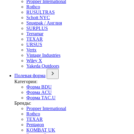
Propper International
Rothco
RUSULTRAS
Schott NYC
Snugpak / Англия
SURPLUS
Terramar
TEXAR
URSUS
Vertx
Vintage Industries
Wiley X
Yakeda Outdoors
Полевая форма
Категории:
Форма BDU
Форма ACU
Форма TAC.U
Бренды:
Propper International
Rothco
TEXAR
Pentagon
KOMBAT UK