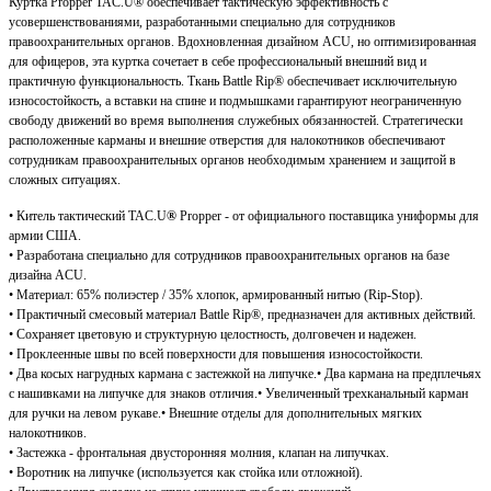
Куртка Propper TAC.U® обеспечивает тактическую эффективность с
усовершенствованиями, разработанными специально для сотрудников
правоохранительных органов. Вдохновленная дизайном ACU, но оптимизированная
для офицеров, эта куртка сочетает в себе профессиональный внешний вид и
практичную функциональность. Ткань Battle Rip® обеспечивает исключительную
износостойкость, а вставки на спине и подмышками гарантируют неограниченную
свободу движений во время выполнения служебных обязанностей. Стратегически
расположенные карманы и внешние отверстия для налокотников обеспечивают
сотрудникам правоохранительных органов необходимым хранением и защитой в
сложных ситуациях.
• Китель тактический TAC.U
®
Propper
- от официального поставщика униформы для
армии США.
•
Разработана специально для сотрудников правоохранительных органов на базе
дизайна ACU.
• Материал: 65% полиэстер / 35% хлопок, армированный нитью (Rip-Stop).
• Практичный смесовый материал
Battle Rip®
, предназначен для активных действий.
• Сохраняет цветовую и структурную целостность, долговечен и надежен.
• Проклеенные швы по всей поверхности для повышения износостойкости.
• Два косых нагрудных кармана с застежкой на липучке.
• Два кармана на предплечьях
с нашивками на липучке для знаков отличия.
• Увеличенный трехканальный карман
для ручки на левом рукаве.
• Внешние отделы для дополнительных мягких
налокотников.
• З
астежка - фронтальная двусторонняя молния, клапан на липучках.
• В
оротник на липучке (используется как стойка или отложной).