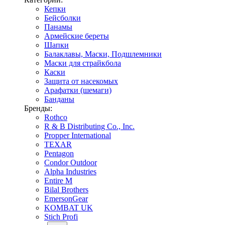
Кепки
Бейсболки
Панамы
Армейские береты
Шапки
Балаклавы, Маски, Подшлемники
Маски для страйкбола
Каски
Защита от насекомых
Арафатки (шемаги)
Банданы
Бренды:
Rothco
R & B Distributing Co., Inc.
Propper International
TEXAR
Pentagon
Condor Outdoor
Alpha Industries
Entire M
Bilal Brothers
EmersonGear
KOMBAT UK
Stich Profi