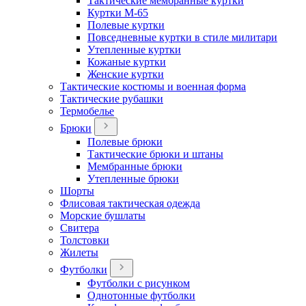
Тактические мембранные куртки
Куртки М-65
Полевые куртки
Повседневные куртки в стиле милитари
Утепленные куртки
Кожаные куртки
Женские куртки
Тактические костюмы и военная форма
Тактические рубашки
Термобелье
Брюки
Полевые брюки
Тактические брюки и штаны
Мембранные брюки
Утепленные брюки
Шорты
Флисовая тактическая одежда
Морские бушлаты
Свитера
Толстовки
Жилеты
Футболки
Футболки с рисунком
Однотонные футболки