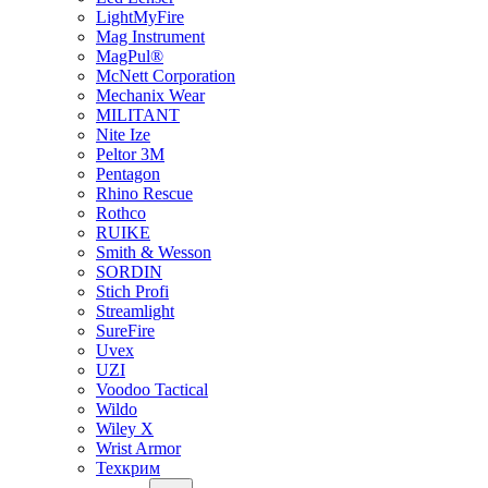
LightMyFire
Mag Instrument
MagPul®
McNett Corporation
Mechanix Wear
MILITANT
Nite Ize
Peltor 3M
Pentagon
Rhino Rescue
Rothco
RUIKE
Smith & Wesson
SORDIN
Stich Profi
Streamlight
SureFire
Uvex
UZI
Voodoo Tactical
Wildo
Wiley X
Wrist Armor
Техкрим