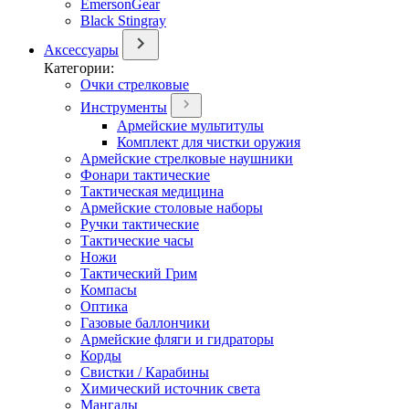
EmersonGear
Black Stingray
Аксессуары
Категории:
Очки стрелковые
Инструменты
Армейские мультитулы
Комплект для чистки оружия
Армейские стрелковые наушники
Фонари тактические
Тактическая медицина
Армейские столовые наборы
Ручки тактические
Тактические часы
Ножи
Тактический Грим
Компасы
Оптика
Газовые баллончики
Армейские фляги и гидраторы
Корды
Свистки / Карабины
Химический источник света
Мангалы