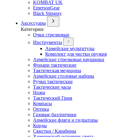
KOMBAT UK
EmersonGear
Black Stingray
Аксессуары
Категории:
Очки стрелковые
Инструменты
Армейские мультитулы
Комплект для чистки оружия
Армейские стрелковые наушники
Фонари тактические
Тактическая медицина
Армейские столовые наборы
Ручки тактические
Тактические часы
Ножи
Тактический Грим
Компасы
Оптика
Газовые баллончики
Армейские фляги и гидраторы
Корды
Свистки / Карабины
Химический источник света