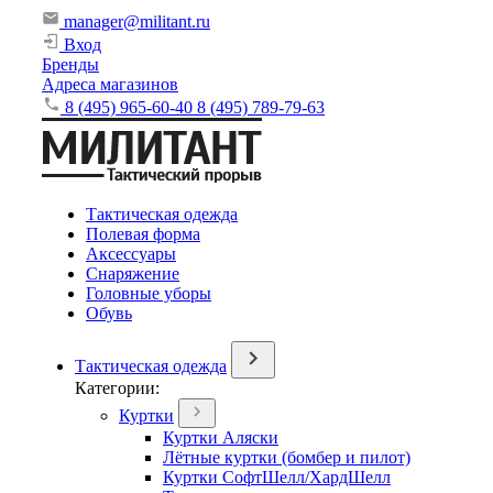
manager@militant.ru
Вход
Бренды
Адреса магазинов
8 (495) 965-60-40
8 (495) 789-79-63
Тактическая одежда
Полевая форма
Аксессуары
Снаряжение
Головные уборы
Обувь
Тактическая одежда
Категории:
Куртки
Куртки Аляски
Лётные куртки (бомбер и пилот)
Куртки СофтШелл/ХардШелл