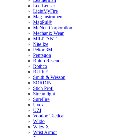
Leatherman
Led Lenser
LightMyFire
Mag Instrument
MagPul®
McNett Corporation
Mechanix Wear
MILITANT
Nite Ize
Peltor 3M
Pentagon
Rhino Rescue
Rothco
RUIKE
Smith & Wesson
SORDIN
Stich Profi
Streamlight
SureFire
Uvex
UZI
Voodoo Tactical
Wildo
Wiley X
Wrist Armor