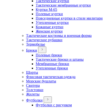
Тактические куртки
Тактические мембранные куртки
Куртки М-65
Полевые куртки
Повседневные куртки в стиле милитари
Утепленные куртки
Кожаные куртки
Женские куртки
Тактические костюмы и военная форма
Тактические рубашки
Термобелье
Брюки
Полевые брюки
Тактические брюки и штаны
Мембранные брюки
Утепленные брюки
Шорты
Флисовая тактическая одежда
Морские бушлаты
Свитера
Толстовки
Жилеты
Футболки
Футболки с рисунком