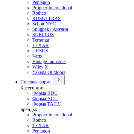
Pentagon
Propper International
Rothco
RUSULTRAS
Schott NYC
Snugpak / Англия
SURPLUS
Terramar
TEXAR
URSUS
Vertx
Vintage Industries
Wiley X
Yakeda Outdoors
Полевая форма
Категории:
Форма BDU
Форма ACU
Форма TAC.U
Бренды:
Propper International
Rothco
TEXAR
Pentagon