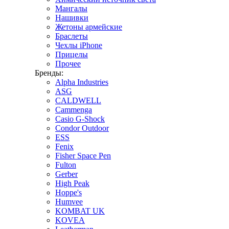
Мангалы
Нашивки
Жетоны армейские
Браслеты
Чехлы iPhone
Прицелы
Прочее
Бренды:
Alpha Industries
ASG
CALDWELL
Cammenga
Casio G-Shock
Condor Outdoor
ESS
Fenix
Fisher Space Pen
Fulton
Gerber
High Peak
Hoppe's
Humvee
KOMBAT UK
KOVEA