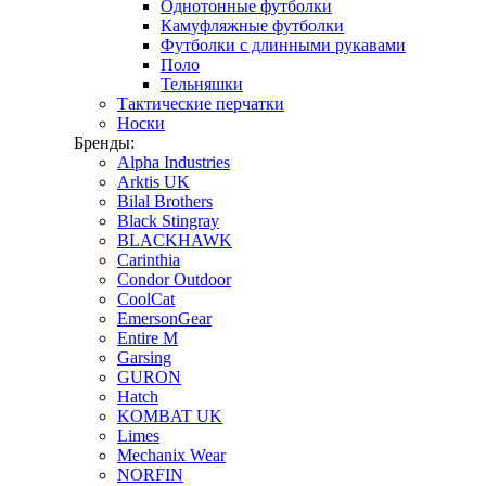
Однотонные футболки
Камуфляжные футболки
Футболки с длинными рукавами
Поло
Тельняшки
Тактические перчатки
Носки
Бренды:
Alpha Industries
Arktis UK
Bilal Brothers
Black Stingray
BLACKHAWK
Carinthia
Condor Outdoor
CoolCat
EmersonGear
Entire M
Garsing
GURON
Hatch
KOMBAT UK
Limes
Mechanix Wear
NORFIN