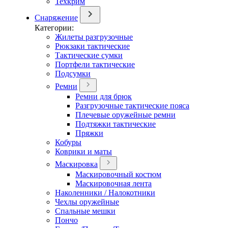
Техкрим
Снаряжение
Категории:
Жилеты разгрузочные
Рюкзаки тактические
Тактические сумки
Портфели тактические
Подсумки
Ремни
Ремни для брюк
Разгрузочные тактические пояса
Плечевые оружейные ремни
Подтяжки тактические
Пряжки
Кобуры
Коврики и маты
Маскировка
Маскировочный костюм
Маскировочная лента
Наколенники / Налокотники
Чехлы оружейные
Спальные мешки
Пончо