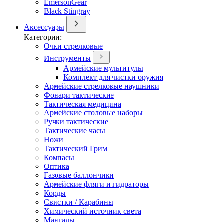
EmersonGear
Black Stingray
Аксессуары
Категории:
Очки стрелковые
Инструменты
Армейские мультитулы
Комплект для чистки оружия
Армейские стрелковые наушники
Фонари тактические
Тактическая медицина
Армейские столовые наборы
Ручки тактические
Тактические часы
Ножи
Тактический Грим
Компасы
Оптика
Газовые баллончики
Армейские фляги и гидраторы
Корды
Свистки / Карабины
Химический источник света
Мангалы