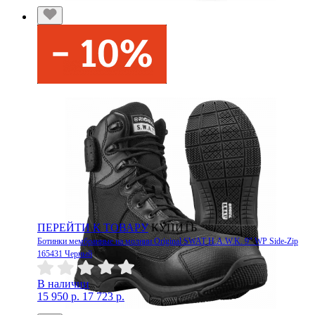
ПЕРЕЙТИ К ТОВАРУ
КУПИТЬ
Ботинки мембранные на молнии Original SWAT H.A.W.K. 9" WP Side-Zip
165431 Черный
В наличии
15 950 р.
17 723 р.