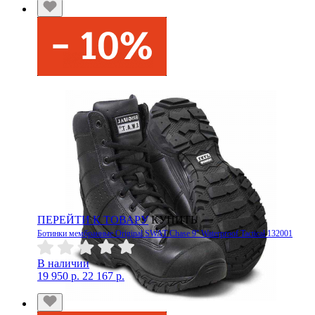
ПЕРЕЙТИ К ТОВАРУ
КУПИТЬ
Ботинки мембранные Original SWAT Chase 9'' Waterproof Tactical 132001
В наличии
19 950 р.
22 167 р.