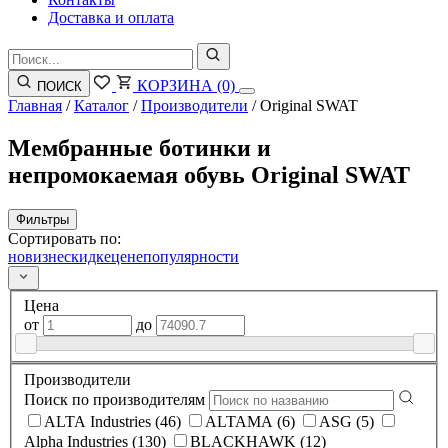
Доставка и оплата
КОРЗИНА
(0)
ПОИСК
Главная
/
Каталог
/
Производители
/
Original SWAT
Мембранные ботинки и
непромокаемая обувь Original SWAT
Фильтры
Сортировать по:
новизне
скидке
цене
популярности
Цена
от
до
Производители
Поиск по производителям
ALTA Industries (46)
ALTAMA (6)
ASG (5)
Alpha Industries (130)
BLACKHAWK (12)