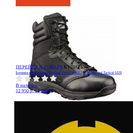
ПЕРЕЙТИ К ТОВАРУ
КУПИТЬ
Ботинки мембранные Original SWAT WinX2 8'' Waterproof Tactical 1020
В наличии
12 950 р.
14 389 р.