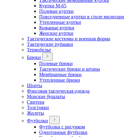
Тактические мембранные куртки
Куртки М-65
Полевые куртки
Повседневные куртки в стиле милитари
Утепленные куртки
Кожаные куртки
Женские куртки
Тактические костюмы и военная форма
Тактические рубашки
Термобелье
Брюки
Полевые брюки
Тактические брюки и штаны
Мембранные брюки
Утепленные брюки
Шорты
Флисовая тактическая одежда
Морские бушлаты
Свитера
Толстовки
Жилеты
Футболки
Футболки с рисунком
Однотонные футболки