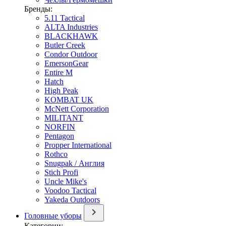
Бренды:
5.11 Tactical
ALTA Industries
BLACKHAWK
Butler Creek
Condor Outdoor
EmersonGear
Entire M
Hatch
High Peak
KOMBAT UK
McNett Corporation
MILITANT
NORFIN
Pentagon
Propper International
Rothco
Snugpak / Англия
Stich Profi
Uncle Mike's
Voodoo Tactical
Yakeda Outdoors
Головные уборы
Категории: