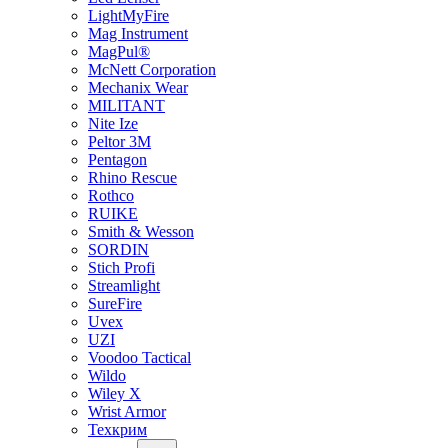
LightMyFire
Mag Instrument
MagPul®
McNett Corporation
Mechanix Wear
MILITANT
Nite Ize
Peltor 3M
Pentagon
Rhino Rescue
Rothco
RUIKE
Smith & Wesson
SORDIN
Stich Profi
Streamlight
SureFire
Uvex
UZI
Voodoo Tactical
Wildo
Wiley X
Wrist Armor
Техкрим