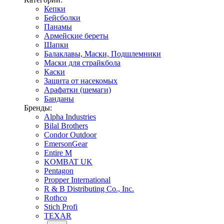
Кепки
Бейсболки
Панамы
Армейские береты
Шапки
Балаклавы, Маски, Подшлемники
Маски для страйкбола
Каски
Защита от насекомых
Арафатки (шемаги)
Банданы
Бренды:
Alpha Industries
Bilal Brothers
Condor Outdoor
EmersonGear
Entire M
KOMBAT UK
Pentagon
Propper International
R & B Distributing Co., Inc.
Rothco
Stich Profi
TEXAR