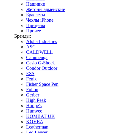
Нашивки
Жетоны армейские
Браслеты
Чехлы iPhone
Прицелы
Прочее
Бренды:
Alpha Industries
ASG
CALDWELL
Cammenga
Casio G-Shock
Condor Outdoor
ESS
Fenix
Fisher Space Pen
Fulton
Gerber
High Peak
Hoppe's
Humvee
KOMBAT UK
KOVEA
Leatherman
Led Lenser