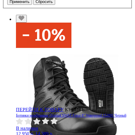
Применить
Сбросить
ПЕРЕЙТИ К ТОВАРУ
КУПИТЬ
Ботинки мембранные Original SWAT Force 8" Waterproof 152001 Черный
В наличии
12 950 р.
14 389 р.