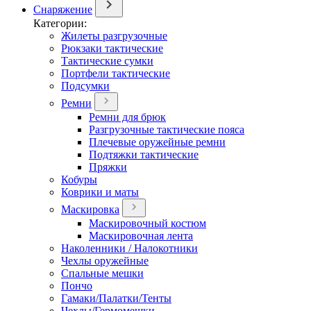
Снаряжение
Категории:
Жилеты разгрузочные
Рюкзаки тактические
Тактические сумки
Портфели тактические
Подсумки
Ремни
Ремни для брюк
Разгрузочные тактические пояса
Плечевые оружейные ремни
Подтяжки тактические
Пряжки
Кобуры
Коврики и маты
Маскировка
Маскировочный костюм
Маскировочная лента
Наколенники / Налокотники
Чехлы оружейные
Спальные мешки
Пончо
Гамаки/Палатки/Тенты
Чехлы/Гермомешки