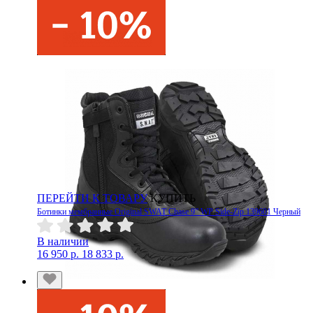
ПЕРЕЙТИ К ТОВАРУ
КУПИТЬ
Ботинки мембранные Original SWAT Chase 9” WP Side-Zip 139601 Черный
В наличии
16 950 р.
18 833 р.