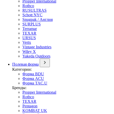
Propper International
Rothco
RUSULTRAS
Schott NYC
Snugpak / Англия
SURPLUS
Terramar
TEXAR
URSUS
Vertx
Vintage Industries
Wiley X
Yakeda Outdoors
Полевая форма
Категории:
Форма BDU
Форма ACU
Форма TAC.U
Бренды:
Propper International
Rothco
TEXAR
Pentagon
KOMBAT UK