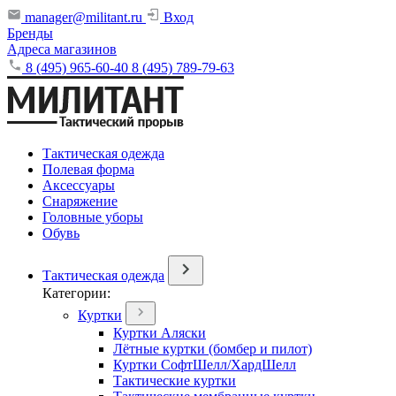
manager@militant.ru
Вход
Бренды
Адреса магазинов
8 (495) 965-60-40
8 (495) 789-79-63
Тактическая одежда
Полевая форма
Аксессуары
Снаряжение
Головные уборы
Обувь
Тактическая одежда
Категории:
Куртки
Куртки Аляски
Лётные куртки (бомбер и пилот)
Куртки СофтШелл/ХардШелл
Тактические куртки