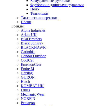
Камуфляжные футболки
Футболки с длинными рукавами
Поло
Тельняшки
Тактические перчатки
Носки
Бренды:
Alpha Industries
Arktis UK
Bilal Brothers
Black Stingray
BLACKHAWK
Carinthia
Condor Outdoor
CoolCat
EmersonGear
Entire M
Garsing
GURON
Hatch
KOMBAT UK
Limes
Mechanix Wear
NORFIN
Pentagon