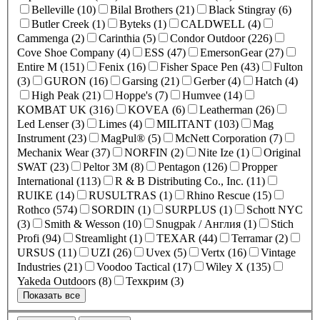
Belleville (10)
Bilal Brothers (21)
Black Stingray (6)
Butler Creek (1)
Byteks (1)
CALDWELL (4)
Cammenga (2)
Carinthia (5)
Condor Outdoor (226)
Cove Shoe Company (4)
ESS (47)
EmersonGear (27)
Entire M (151)
Fenix (16)
Fisher Space Pen (43)
Fulton
(3)
GURON (16)
Garsing (21)
Gerber (4)
Hatch (4)
High Peak (21)
Hoppe's (7)
Humvee (14)
KOMBAT UK (316)
KOVEA (6)
Leatherman (26)
Led Lenser (3)
Limes (4)
MILITANT (103)
Mag
Instrument (23)
MagPul® (5)
McNett Corporation (7)
Mechanix Wear (37)
NORFIN (2)
Nite Ize (1)
Original
SWAT (23)
Peltor 3M (8)
Pentagon (126)
Propper
International (113)
R & B Distributing Co., Inc. (11)
RUIKE (14)
RUSULTRAS (1)
Rhino Rescue (15)
Rothco (574)
SORDIN (1)
SURPLUS (1)
Schott NYC
(3)
Smith & Wesson (10)
Snugpak / Англия (1)
Stich
Profi (94)
Streamlight (1)
TEXAR (44)
Terramar (2)
URSUS (11)
UZI (26)
Uvex (5)
Vertx (16)
Vintage
Industries (21)
Voodoo Tactical (17)
Wiley X (135)
Yakeda Outdoors (8)
Техкрим (3)
Показать все