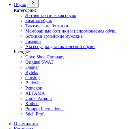
Обувь
Категории:
Летняя тактическая обувь
Зимняя обувь
Тактические ботинки
Мембранные ботинки и непромокаемая обувь
Ботинки армейские мужские
Гамаши
Аксессуары для тактической обуви
Бренды:
Cove Shoe Company
Original SWAT
Danner
Byteks
Garsing
Belleville
Pentagon
ALTAMA
Under Armour
Rothco
Propper International
Stich Profi
О компании
Контакты