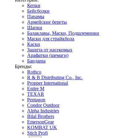
Кепки
Бейсболки
Панамы
Армейские береты
Шапки
Балаклавы, Маски, Подшлемники
Маски для страйкбола
Каски
Защита от насекомых
Арафатки (шемаги)
Банданы
Бренды:
Rothco
R & B Distributing Co., Inc.
Propper International
Entire M
TEXAR
Pentagon
Condor Outdoor
Alpha Industries
Bilal Brothers
EmersonGear
KOMBAT UK
Stich Profi