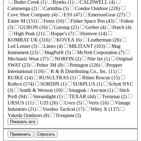
Butler Creek (1)
Byteks (1)
CALDWELL (4)
Cammenga (2)
Carinthia (5)
Condor Outdoor (226)
Cove Shoe Company (4)
ESS (47)
EmersonGear (27)
Entire M (151)
Fenix (16)
Fisher Space Pen (43)
Fulton
(3)
GURON (16)
Garsing (21)
Gerber (4)
Hatch (4)
High Peak (21)
Hoppe's (7)
Humvee (14)
KOMBAT UK (316)
KOVEA (6)
Leatherman (26)
Led Lenser (3)
Limes (4)
MILITANT (103)
Mag
Instrument (23)
MagPul® (5)
McNett Corporation (7)
Mechanix Wear (37)
NORFIN (2)
Nite Ize (1)
Original
SWAT (23)
Peltor 3M (8)
Pentagon (126)
Propper
International (116)
R & B Distributing Co., Inc. (11)
RUIKE (14)
RUSULTRAS (1)
Rhino Rescue (15)
Rothco (574)
SORDIN (1)
SURPLUS (1)
Schott NYC
(3)
Smith & Wesson (10)
Snugpak / Англия (1)
Stich
Profi (94)
Streamlight (1)
TEXAR (44)
Terramar (2)
URSUS (11)
UZI (26)
Uvex (5)
Vertx (16)
Vintage
Industries (21)
Voodoo Tactical (17)
Wiley X (137)
Yakeda Outdoors (8)
Техкрим (3)
Показать все
Применить
Сбросить