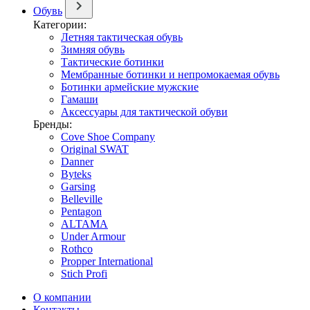
Обувь
Категории:
Летняя тактическая обувь
Зимняя обувь
Тактические ботинки
Мембранные ботинки и непромокаемая обувь
Ботинки армейские мужские
Гамаши
Аксессуары для тактической обуви
Бренды:
Cove Shoe Company
Original SWAT
Danner
Byteks
Garsing
Belleville
Pentagon
ALTAMA
Under Armour
Rothco
Propper International
Stich Profi
О компании
Контакты