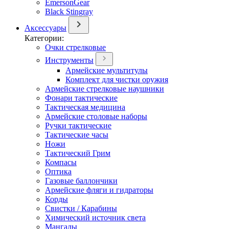
EmersonGear
Black Stingray
Аксессуары
Категории:
Очки стрелковые
Инструменты
Армейские мультитулы
Комплект для чистки оружия
Армейские стрелковые наушники
Фонари тактические
Тактическая медицина
Армейские столовые наборы
Ручки тактические
Тактические часы
Ножи
Тактический Грим
Компасы
Оптика
Газовые баллончики
Армейские фляги и гидраторы
Корды
Свистки / Карабины
Химический источник света
Мангалы