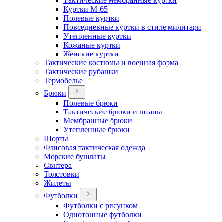
Тактические мембранные куртки
Куртки М-65
Полевые куртки
Повседневные куртки в стиле милитари
Утепленные куртки
Кожаные куртки
Женские куртки
Тактические костюмы и военная форма
Тактические рубашки
Термобелье
Брюки
Полевые брюки
Тактические брюки и штаны
Мембранные брюки
Утепленные брюки
Шорты
Флисовая тактическая одежда
Морские бушлаты
Свитера
Толстовки
Жилеты
Футболки
Футболки с рисунком
Однотонные футболки