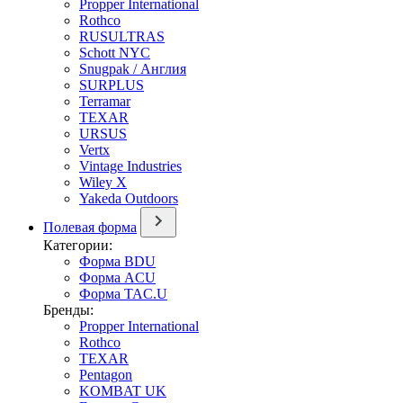
Propper International
Rothco
RUSULTRAS
Schott NYC
Snugpak / Англия
SURPLUS
Terramar
TEXAR
URSUS
Vertx
Vintage Industries
Wiley X
Yakeda Outdoors
Полевая форма
Категории:
Форма BDU
Форма ACU
Форма TAC.U
Бренды:
Propper International
Rothco
TEXAR
Pentagon
KOMBAT UK