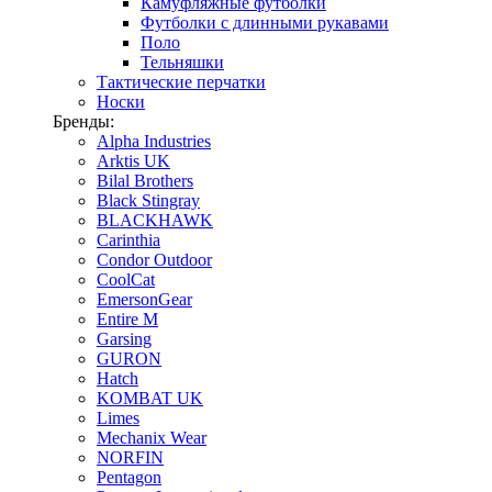
Камуфляжные футболки
Футболки с длинными рукавами
Поло
Тельняшки
Тактические перчатки
Носки
Бренды:
Alpha Industries
Arktis UK
Bilal Brothers
Black Stingray
BLACKHAWK
Carinthia
Condor Outdoor
CoolCat
EmersonGear
Entire M
Garsing
GURON
Hatch
KOMBAT UK
Limes
Mechanix Wear
NORFIN
Pentagon