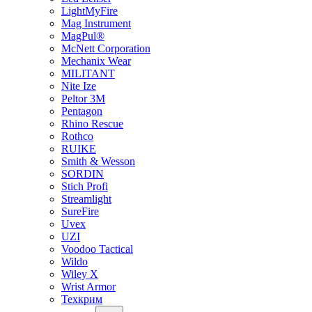
LightMyFire
Mag Instrument
MagPul®
McNett Corporation
Mechanix Wear
MILITANT
Nite Ize
Peltor 3M
Pentagon
Rhino Rescue
Rothco
RUIKE
Smith & Wesson
SORDIN
Stich Profi
Streamlight
SureFire
Uvex
UZI
Voodoo Tactical
Wildo
Wiley X
Wrist Armor
Техкрим