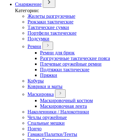
Снаряжение
Категории:
Жилеты разгрузочные
Рюкзаки тактические
Тактические сумки
Портфели тактические
Подсумки
Ремни
Ремни для брюк
Разгрузочные тактические пояса
Плечевые оружейные ремни
Подтяжки тактические
Пряжки
Кобуры
Коврики и маты
Маскировка
Маскировочный костюм
Маскировочная лента
Наколенники / Налокотники
Чехлы оружейные
Спальные мешки
Пончо
Гамаки/Палатки/Тенты
Чехлы/Гермомешки