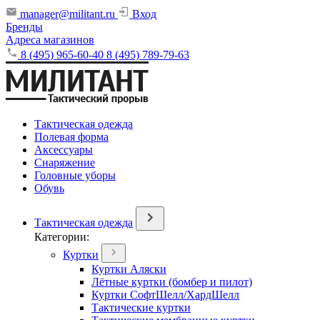
manager@militant.ru
Вход
Бренды
Адреса магазинов
8 (495) 965-60-40
8 (495) 789-79-63
Тактическая одежда
Полевая форма
Аксессуары
Снаряжение
Головные уборы
Обувь
Тактическая одежда
Категории:
Куртки
Куртки Аляски
Лётные куртки (бомбер и пилот)
Куртки СофтШелл/ХардШелл
Тактические куртки