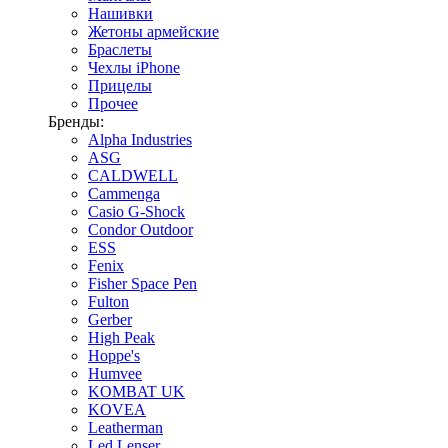
Нашивки
Жетоны армейские
Браслеты
Чехлы iPhone
Прицелы
Прочее
Бренды:
Alpha Industries
ASG
CALDWELL
Cammenga
Casio G-Shock
Condor Outdoor
ESS
Fenix
Fisher Space Pen
Fulton
Gerber
High Peak
Hoppe's
Humvee
KOMBAT UK
KOVEA
Leatherman
Led Lenser