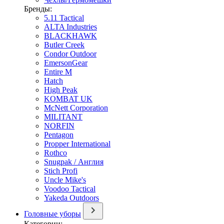
Бренды:
5.11 Tactical
ALTA Industries
BLACKHAWK
Butler Creek
Condor Outdoor
EmersonGear
Entire M
Hatch
High Peak
KOMBAT UK
McNett Corporation
MILITANT
NORFIN
Pentagon
Propper International
Rothco
Snugpak / Англия
Stich Profi
Uncle Mike's
Voodoo Tactical
Yakeda Outdoors
Головные уборы
Категории: