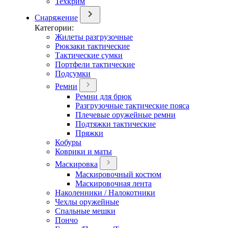
Техкрим
Снаряжение
Категории:
Жилеты разгрузочные
Рюкзаки тактические
Тактические сумки
Портфели тактические
Подсумки
Ремни
Ремни для брюк
Разгрузочные тактические пояса
Плечевые оружейные ремни
Подтяжки тактические
Пряжки
Кобуры
Коврики и маты
Маскировка
Маскировочный костюм
Маскировочная лента
Наколенники / Налокотники
Чехлы оружейные
Спальные мешки
Пончо