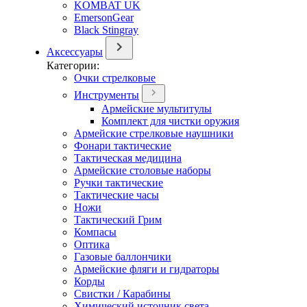
KOMBAT UK
EmersonGear
Black Stingray
Аксессуары
Категории:
Очки стрелковые
Инструменты
Армейские мультитулы
Комплект для чистки оружия
Армейские стрелковые наушники
Фонари тактические
Тактическая медицина
Армейские столовые наборы
Ручки тактические
Тактические часы
Ножи
Тактический Грим
Компасы
Оптика
Газовые баллончики
Армейские фляги и гидраторы
Корды
Свистки / Карабины
Химический источник света