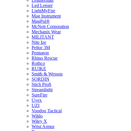
Leatherman
Led Lenser
LightMyFire
Mag Instrument
MagPul®
McNett Corporation
Mechanix Wear
MILITANT
Nite Ize
Peltor 3M
Pentagon
Rhino Rescue
Rothco
RUIKE
Smith & Wesson
SORDIN
Stich Profi
Streamlight
SureFire
Uvex
UZI
Voodoo Tactical
Wildo
Wiley X
Wrist Armor