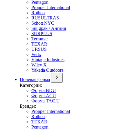
Pentagon
Propper International
Rothco
RUSULTRAS
Schott NYC
Snugpak / Англия
SURPLUS
Terramar
TEXAR
URSUS
Vertx
Vintage Industries
Wiley X
Yakeda Outdoors
Полевая форма
Категории:
Форма BDU
Форма ACU
Форма TAC.U
Бренды:
Propper International
Rothco
TEXAR
Pentagon