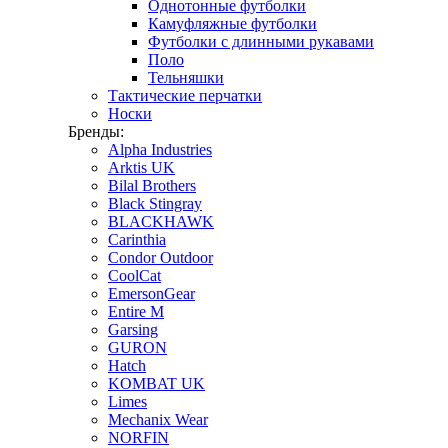
Однотонные футболки
Камуфляжные футболки
Футболки с длинными рукавами
Поло
Тельняшки
Тактические перчатки
Носки
Бренды:
Alpha Industries
Arktis UK
Bilal Brothers
Black Stingray
BLACKHAWK
Carinthia
Condor Outdoor
CoolCat
EmersonGear
Entire M
Garsing
GURON
Hatch
KOMBAT UK
Limes
Mechanix Wear
NORFIN