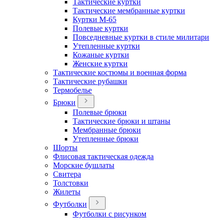
Тактические куртки
Тактические мембранные куртки
Куртки М-65
Полевые куртки
Повседневные куртки в стиле милитари
Утепленные куртки
Кожаные куртки
Женские куртки
Тактические костюмы и военная форма
Тактические рубашки
Термобелье
Брюки
Полевые брюки
Тактические брюки и штаны
Мембранные брюки
Утепленные брюки
Шорты
Флисовая тактическая одежда
Морские бушлаты
Свитера
Толстовки
Жилеты
Футболки
Футболки с рисунком