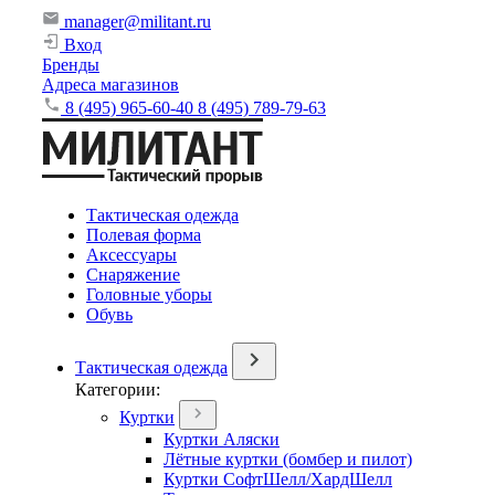
manager@militant.ru
Вход
Бренды
Адреса магазинов
8 (495) 965-60-40
8 (495) 789-79-63
Тактическая одежда
Полевая форма
Аксессуары
Снаряжение
Головные уборы
Обувь
Тактическая одежда
Категории:
Куртки
Куртки Аляски
Лётные куртки (бомбер и пилот)
Куртки СофтШелл/ХардШелл