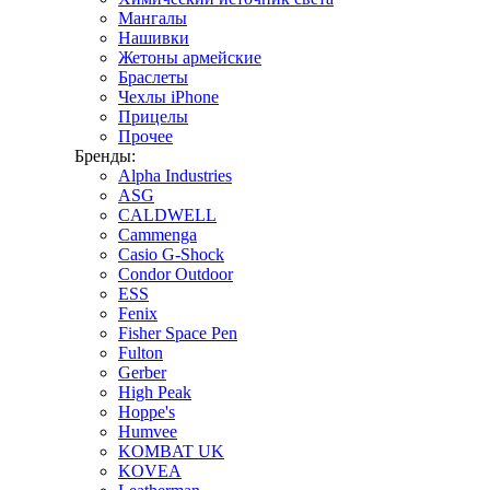
Мангалы
Нашивки
Жетоны армейские
Браслеты
Чехлы iPhone
Прицелы
Прочее
Бренды:
Alpha Industries
ASG
CALDWELL
Cammenga
Casio G-Shock
Condor Outdoor
ESS
Fenix
Fisher Space Pen
Fulton
Gerber
High Peak
Hoppe's
Humvee
KOMBAT UK
KOVEA