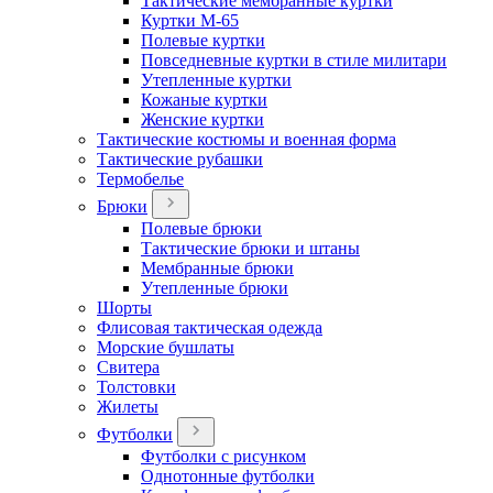
Тактические мембранные куртки
Куртки М-65
Полевые куртки
Повседневные куртки в стиле милитари
Утепленные куртки
Кожаные куртки
Женские куртки
Тактические костюмы и военная форма
Тактические рубашки
Термобелье
Брюки
Полевые брюки
Тактические брюки и штаны
Мембранные брюки
Утепленные брюки
Шорты
Флисовая тактическая одежда
Морские бушлаты
Свитера
Толстовки
Жилеты
Футболки
Футболки с рисунком
Однотонные футболки