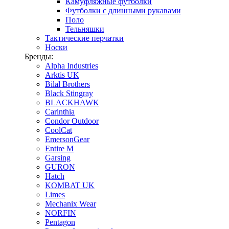
Камуфляжные футболки
Футболки с длинными рукавами
Поло
Тельняшки
Тактические перчатки
Носки
Бренды:
Alpha Industries
Arktis UK
Bilal Brothers
Black Stingray
BLACKHAWK
Carinthia
Condor Outdoor
CoolCat
EmersonGear
Entire M
Garsing
GURON
Hatch
KOMBAT UK
Limes
Mechanix Wear
NORFIN
Pentagon