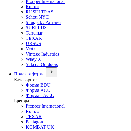
Propper International
Rothco
RUSULTRAS
Schott NYC
Snugpak / Англия
SURPLUS
Terramar
TEXAR
URSUS
Vertx
Vintage Industries
Wiley X
Yakeda Outdoors
Полевая форма
Категории:
Форма BDU
Форма ACU
Форма TAC.U
Бренды:
Propper International
Rothco
TEXAR
Pentagon
KOMBAT UK