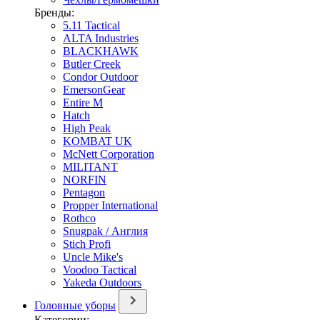
Бренды:
5.11 Tactical
ALTA Industries
BLACKHAWK
Butler Creek
Condor Outdoor
EmersonGear
Entire M
Hatch
High Peak
KOMBAT UK
McNett Corporation
MILITANT
NORFIN
Pentagon
Propper International
Rothco
Snugpak / Англия
Stich Profi
Uncle Mike's
Voodoo Tactical
Yakeda Outdoors
Головные уборы
Категории: