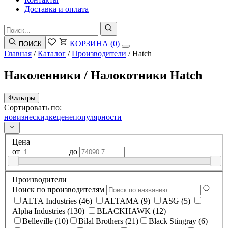
Доставка и оплата
КОРЗИНА
(0)
ПОИСК
Главная
/
Каталог
/
Производители
/
Hatch
Наколенники / Налокотники Hatch
Фильтры
Сортировать по:
новизне
скидке
цене
популярности
Цена
от
до
Производители
Поиск по производителям
ALTA Industries (46)
ALTAMA (9)
ASG (5)
Alpha Industries (130)
BLACKHAWK (12)
Belleville (10)
Bilal Brothers (21)
Black Stingray (6)