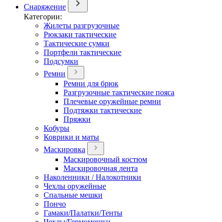
Снаряжение
Категории:
Жилеты разгрузочные
Рюкзаки тактические
Тактические сумки
Портфели тактические
Подсумки
Ремни
Ремни для брюк
Разгрузочные тактические пояса
Плечевые оружейные ремни
Подтяжки тактические
Пряжки
Кобуры
Коврики и маты
Маскировка
Маскировочный костюм
Маскировочная лента
Наколенники / Налокотники
Чехлы оружейные
Спальные мешки
Пончо
Гамаки/Палатки/Тенты
Чехлы/Гермомешки