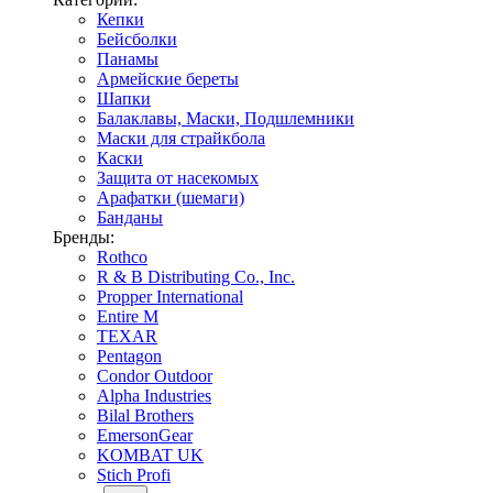
Кепки
Бейсболки
Панамы
Армейские береты
Шапки
Балаклавы, Маски, Подшлемники
Маски для страйкбола
Каски
Защита от насекомых
Арафатки (шемаги)
Банданы
Бренды:
Rothco
R & B Distributing Co., Inc.
Propper International
Entire M
TEXAR
Pentagon
Condor Outdoor
Alpha Industries
Bilal Brothers
EmersonGear
KOMBAT UK
Stich Profi