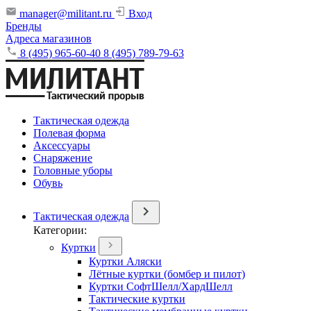
manager@militant.ru
Вход
Бренды
Адреса магазинов
8 (495) 965-60-40
8 (495) 789-79-63
Тактическая одежда
Полевая форма
Аксессуары
Снаряжение
Головные уборы
Обувь
Тактическая одежда
Категории:
Куртки
Куртки Аляски
Лётные куртки (бомбер и пилот)
Куртки СофтШелл/ХардШелл
Тактические куртки