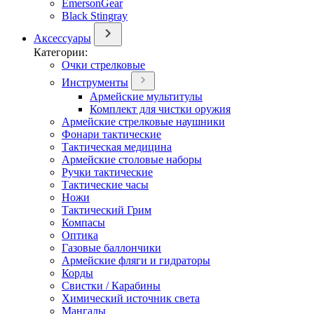
EmersonGear
Black Stingray
Аксессуары
Категории:
Очки стрелковые
Инструменты
Армейские мультитулы
Комплект для чистки оружия
Армейские стрелковые наушники
Фонари тактические
Тактическая медицина
Армейские столовые наборы
Ручки тактические
Тактические часы
Ножи
Тактический Грим
Компасы
Оптика
Газовые баллончики
Армейские фляги и гидраторы
Корды
Свистки / Карабины
Химический источник света
Мангалы