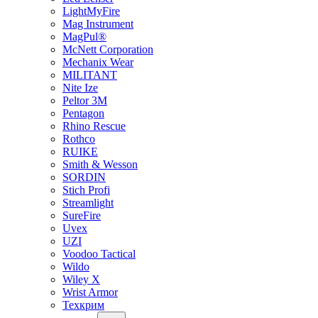
LightMyFire
Mag Instrument
MagPul®
McNett Corporation
Mechanix Wear
MILITANT
Nite Ize
Peltor 3M
Pentagon
Rhino Rescue
Rothco
RUIKE
Smith & Wesson
SORDIN
Stich Profi
Streamlight
SureFire
Uvex
UZI
Voodoo Tactical
Wildo
Wiley X
Wrist Armor
Техкрим