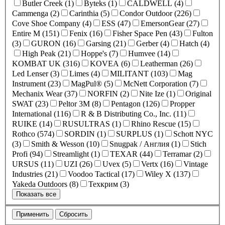
Butler Creek (1)
Byteks (1)
CALDWELL (4)
Cammenga (2)
Carinthia (5)
Condor Outdoor (226)
Cove Shoe Company (4)
ESS (47)
EmersonGear (27)
Entire M (151)
Fenix (16)
Fisher Space Pen (43)
Fulton
(3)
GURON (16)
Garsing (21)
Gerber (4)
Hatch (4)
High Peak (21)
Hoppe's (7)
Humvee (14)
KOMBAT UK (316)
KOVEA (6)
Leatherman (26)
Led Lenser (3)
Limes (4)
MILITANT (103)
Mag
Instrument (23)
MagPul® (5)
McNett Corporation (7)
Mechanix Wear (37)
NORFIN (2)
Nite Ize (1)
Original
SWAT (23)
Peltor 3M (8)
Pentagon (126)
Propper
International (116)
R & B Distributing Co., Inc. (11)
RUIKE (14)
RUSULTRAS (1)
Rhino Rescue (15)
Rothco (574)
SORDIN (1)
SURPLUS (1)
Schott NYC
(3)
Smith & Wesson (10)
Snugpak / Англия (1)
Stich
Profi (94)
Streamlight (1)
TEXAR (44)
Terramar (2)
URSUS (11)
UZI (26)
Uvex (5)
Vertx (16)
Vintage
Industries (21)
Voodoo Tactical (17)
Wiley X (137)
Yakeda Outdoors (8)
Техкрим (3)
Показать все
Применить
Сбросить