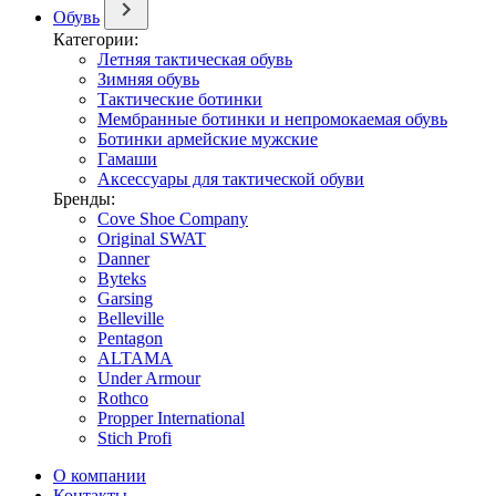
Обувь
Категории:
Летняя тактическая обувь
Зимняя обувь
Тактические ботинки
Мембранные ботинки и непромокаемая обувь
Ботинки армейские мужские
Гамаши
Аксессуары для тактической обуви
Бренды:
Cove Shoe Company
Original SWAT
Danner
Byteks
Garsing
Belleville
Pentagon
ALTAMA
Under Armour
Rothco
Propper International
Stich Profi
О компании
Контакты