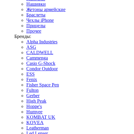
Нашивки
Жетоны армейские
Браслеты
Чехлы iPhone
Прицелы
Прочее
Бренды:
Alpha Industries
ASG
CALDWELL
Cammenga
Casio G-Shock
Condor Outdoor
ESS
Fenix
Fisher Space Pen
Fulton
Gerber
High Peak
Hoppe's
Humvee
KOMBAT UK
KOVEA
Leatherman
Led Lenser