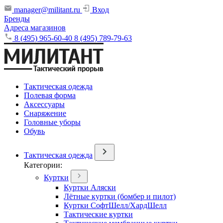
manager@militant.ru
Вход
Бренды
Адреса магазинов
8 (495) 965-60-40
8 (495) 789-79-63
Тактическая одежда
Полевая форма
Аксессуары
Снаряжение
Головные уборы
Обувь
Тактическая одежда
Категории:
Куртки
Куртки Аляски
Лётные куртки (бомбер и пилот)
Куртки СофтШелл/ХардШелл
Тактические куртки