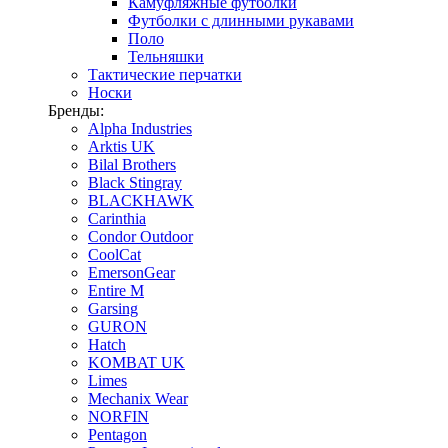
Камуфляжные футболки
Футболки с длинными рукавами
Поло
Тельняшки
Тактические перчатки
Носки
Бренды:
Alpha Industries
Arktis UK
Bilal Brothers
Black Stingray
BLACKHAWK
Carinthia
Condor Outdoor
CoolCat
EmersonGear
Entire M
Garsing
GURON
Hatch
KOMBAT UK
Limes
Mechanix Wear
NORFIN
Pentagon