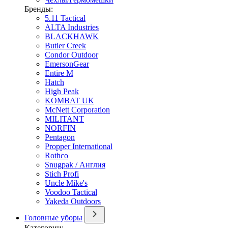
Бренды:
5.11 Tactical
ALTA Industries
BLACKHAWK
Butler Creek
Condor Outdoor
EmersonGear
Entire M
Hatch
High Peak
KOMBAT UK
McNett Corporation
MILITANT
NORFIN
Pentagon
Propper International
Rothco
Snugpak / Англия
Stich Profi
Uncle Mike's
Voodoo Tactical
Yakeda Outdoors
Головные уборы
Категории: