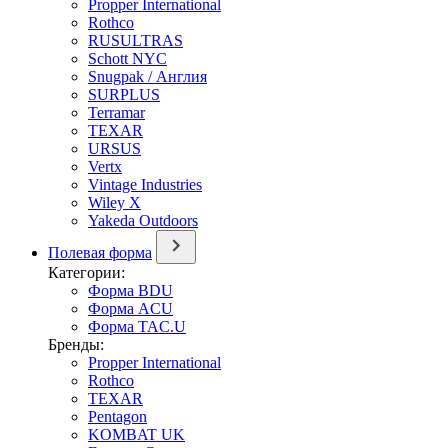
Propper International
Rothco
RUSULTRAS
Schott NYC
Snugpak / Англия
SURPLUS
Terramar
TEXAR
URSUS
Vertx
Vintage Industries
Wiley X
Yakeda Outdoors
Полевая форма
Категории:
Форма BDU
Форма ACU
Форма TAC.U
Бренды:
Propper International
Rothco
TEXAR
Pentagon
KOMBAT UK