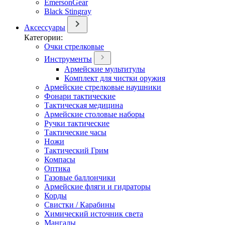
EmersonGear
Black Stingray
Аксессуары
Категории:
Очки стрелковые
Инструменты
Армейские мультитулы
Комплект для чистки оружия
Армейские стрелковые наушники
Фонари тактические
Тактическая медицина
Армейские столовые наборы
Ручки тактические
Тактические часы
Ножи
Тактический Грим
Компасы
Оптика
Газовые баллончики
Армейские фляги и гидраторы
Корды
Свистки / Карабины
Химический источник света
Мангалы