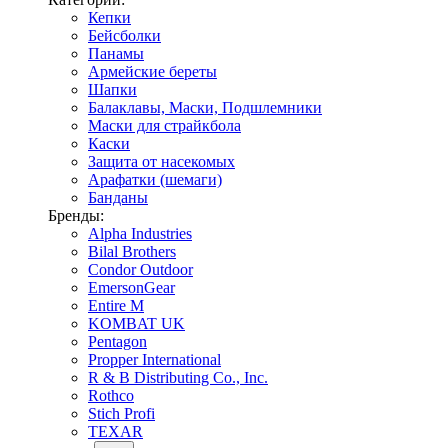
Кепки
Бейсболки
Панамы
Армейские береты
Шапки
Балаклавы, Маски, Подшлемники
Маски для страйкбола
Каски
Защита от насекомых
Арафатки (шемаги)
Банданы
Бренды:
Alpha Industries
Bilal Brothers
Condor Outdoor
EmersonGear
Entire M
KOMBAT UK
Pentagon
Propper International
R & B Distributing Co., Inc.
Rothco
Stich Profi
TEXAR