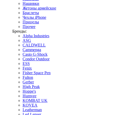
Нашивки
Жетоны армейские
Браслеты
Чехлы iPhone
Прицелы
Прочее
Бренды:
Alpha Industries
ASG
CALDWELL
Cammenga
Casio G-Shock
Condor Outdoor
ESS
Fenix
Fisher Space Pen
Fulton
Gerber
High Peak
Hoppe's
Humvee
KOMBAT UK
KOVEA
Leatherman
Led Lenser