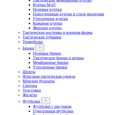
Тактические мембранные куртки
Куртки М-65
Полевые куртки
Повседневные куртки в стиле милитари
Утепленные куртки
Кожаные куртки
Женские куртки
Тактические костюмы и военная форма
Тактические рубашки
Термобелье
Брюки
Полевые брюки
Тактические брюки и штаны
Мембранные брюки
Утепленные брюки
Шорты
Флисовая тактическая одежда
Морские бушлаты
Свитера
Толстовки
Жилеты
Футболки
Футболки с рисунком
Однотонные футболки