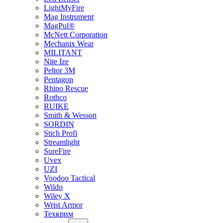
LightMyFire
Mag Instrument
MagPul®
McNett Corporation
Mechanix Wear
MILITANT
Nite Ize
Peltor 3M
Pentagon
Rhino Rescue
Rothco
RUIKE
Smith & Wesson
SORDIN
Stich Profi
Streamlight
SureFire
Uvex
UZI
Voodoo Tactical
Wildo
Wiley X
Wrist Armor
Техкрим