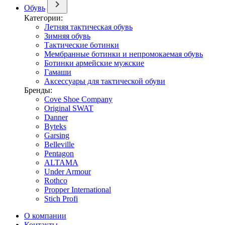
Обувь
Категории:
Летняя тактическая обувь
Зимняя обувь
Тактические ботинки
Мембранные ботинки и непромокаемая обувь
Ботинки армейские мужские
Гамаши
Аксессуары для тактической обуви
Бренды:
Cove Shoe Company
Original SWAT
Danner
Byteks
Garsing
Belleville
Pentagon
ALTAMA
Under Armour
Rothco
Propper International
Stich Profi
О компании
Контакты