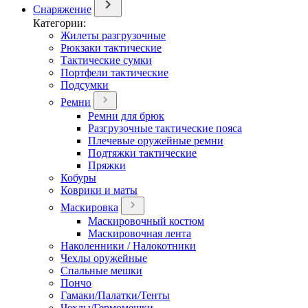
Снаряжение
Категории:
Жилеты разгрузочные
Рюкзаки тактические
Тактические сумки
Портфели тактические
Подсумки
Ремни
Ремни для брюк
Разгрузочные тактические пояса
Плечевые оружейные ремни
Подтяжки тактические
Пряжки
Кобуры
Коврики и маты
Маскировка
Маскировочный костюм
Маскировочная лента
Наколенники / Налокотники
Чехлы оружейные
Спальные мешки
Пончо
Гамаки/Палатки/Тенты
Чехлы/Гермомешки