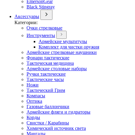
EmersonGear
Black Stingray
Аксессуары
Категории:
Очки стрелковые
Инструменты
Армейские мультитулы
Комплект для чистки оружия
Армейские стрелковые наушники
Фонари тактические
Тактическая медицина
Армейские столовые наборы
Ручки тактические
Тактические часы
Ножи
Тактический Грим
Компасы
Оптика
Газовые баллончики
Армейские фляги и гидраторы
Корды
Свистки / Карабины
Химический источник света
Мангалы