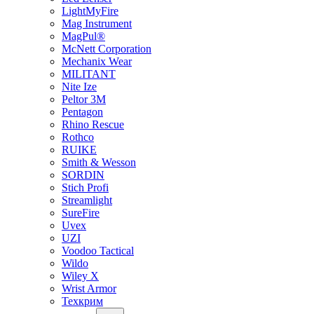
LightMyFire
Mag Instrument
MagPul®
McNett Corporation
Mechanix Wear
MILITANT
Nite Ize
Peltor 3M
Pentagon
Rhino Rescue
Rothco
RUIKE
Smith & Wesson
SORDIN
Stich Profi
Streamlight
SureFire
Uvex
UZI
Voodoo Tactical
Wildo
Wiley X
Wrist Armor
Техкрим