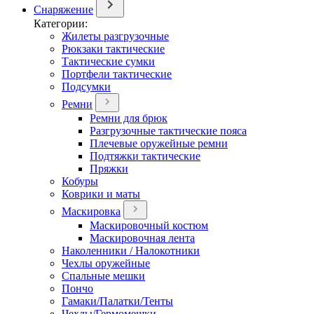
Снаряжение
Категории:
Жилеты разгрузочные
Рюкзаки тактические
Тактические сумки
Портфели тактические
Подсумки
Ремни
Ремни для брюк
Разгрузочные тактические пояса
Плечевые оружейные ремни
Подтяжки тактические
Пряжки
Кобуры
Коврики и маты
Маскировка
Маскировочный костюм
Маскировочная лента
Наколенники / Налокотники
Чехлы оружейные
Спальные мешки
Пончо
Гамаки/Палатки/Тенты
Чехлы/Гермомешки