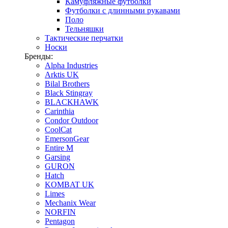
Камуфляжные футболки
Футболки с длинными рукавами
Поло
Тельняшки
Тактические перчатки
Носки
Бренды:
Alpha Industries
Arktis UK
Bilal Brothers
Black Stingray
BLACKHAWK
Carinthia
Condor Outdoor
CoolCat
EmersonGear
Entire M
Garsing
GURON
Hatch
KOMBAT UK
Limes
Mechanix Wear
NORFIN
Pentagon