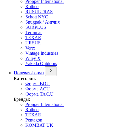
Propper International
Rothco
RUSULTRAS
Schott NYC
Snugpak / Англия
SURPLUS
Terramar
TEXAR
URSUS
Vertx
Vintage Industries
Wiley X
Yakeda Outdoors
Полевая форма
Категории:
Форма BDU
Форма ACU
Форма TAC.U
Бренды:
Propper International
Rothco
TEXAR
Pentagon
KOMBAT UK