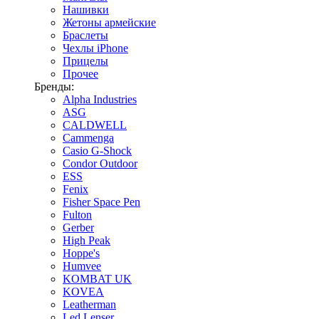
Нашивки
Жетоны армейские
Браслеты
Чехлы iPhone
Прицелы
Прочее
Бренды:
Alpha Industries
ASG
CALDWELL
Cammenga
Casio G-Shock
Condor Outdoor
ESS
Fenix
Fisher Space Pen
Fulton
Gerber
High Peak
Hoppe's
Humvee
KOMBAT UK
KOVEA
Leatherman
Led Lenser