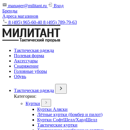
manager@militant.ru
Вход
Бренды
Адреса магазинов
8 (495) 965-60-40
8 (495) 789-79-63
Тактическая одежда
Полевая форма
Аксессуары
Снаряжение
Головные уборы
Обувь
Тактическая одежда
Категории:
Куртки
Куртки Аляски
Лётные куртки (бомбер и пилот)
Куртки СофтШелл/ХардШелл
Тактические куртки