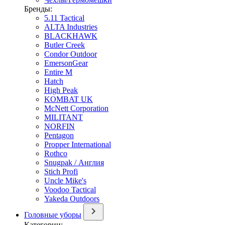
Бренды:
5.11 Tactical
ALTA Industries
BLACKHAWK
Butler Creek
Condor Outdoor
EmersonGear
Entire M
Hatch
High Peak
KOMBAT UK
McNett Corporation
MILITANT
NORFIN
Pentagon
Propper International
Rothco
Snugpak / Англия
Stich Profi
Uncle Mike's
Voodoo Tactical
Yakeda Outdoors
Головные уборы
Категории: