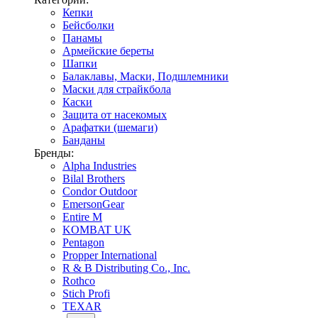
Кепки
Бейсболки
Панамы
Армейские береты
Шапки
Балаклавы, Маски, Подшлемники
Маски для страйкбола
Каски
Защита от насекомых
Арафатки (шемаги)
Банданы
Бренды:
Alpha Industries
Bilal Brothers
Condor Outdoor
EmersonGear
Entire M
KOMBAT UK
Pentagon
Propper International
R & B Distributing Co., Inc.
Rothco
Stich Profi
TEXAR