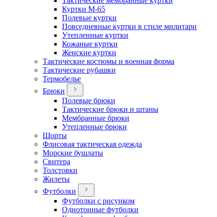
Тактические мембранные куртки
Куртки М-65
Полевые куртки
Повседневные куртки в стиле милитари
Утепленные куртки
Кожаные куртки
Женские куртки
Тактические костюмы и военная форма
Тактические рубашки
Термобелье
Брюки
Полевые брюки
Тактические брюки и штаны
Мембранные брюки
Утепленные брюки
Шорты
Флисовая тактическая одежда
Морские бушлаты
Свитера
Толстовки
Жилеты
Футболки
Футболки с рисунком
Однотонные футболки