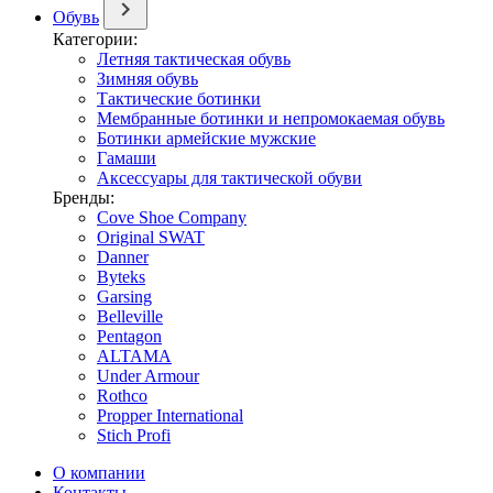
Обувь
Категории:
Летняя тактическая обувь
Зимняя обувь
Тактические ботинки
Мембранные ботинки и непромокаемая обувь
Ботинки армейские мужские
Гамаши
Аксессуары для тактической обуви
Бренды:
Cove Shoe Company
Original SWAT
Danner
Byteks
Garsing
Belleville
Pentagon
ALTAMA
Under Armour
Rothco
Propper International
Stich Profi
О компании
Контакты