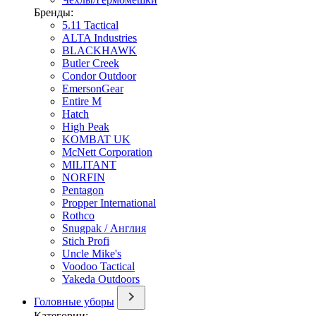
Бренды:
5.11 Tactical
ALTA Industries
BLACKHAWK
Butler Creek
Condor Outdoor
EmersonGear
Entire M
Hatch
High Peak
KOMBAT UK
McNett Corporation
MILITANT
NORFIN
Pentagon
Propper International
Rothco
Snugpak / Англия
Stich Profi
Uncle Mike's
Voodoo Tactical
Yakeda Outdoors
Головные уборы
Категории: