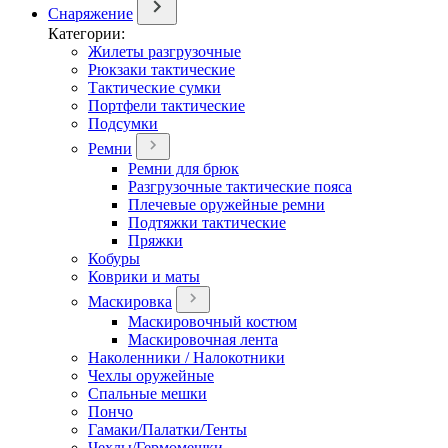
Снаряжение
Категории:
Жилеты разгрузочные
Рюкзаки тактические
Тактические сумки
Портфели тактические
Подсумки
Ремни
Ремни для брюк
Разгрузочные тактические пояса
Плечевые оружейные ремни
Подтяжки тактические
Пряжки
Кобуры
Коврики и маты
Маскировка
Маскировочный костюм
Маскировочная лента
Наколенники / Налокотники
Чехлы оружейные
Спальные мешки
Пончо
Гамаки/Палатки/Тенты
Чехлы/Гермомешки