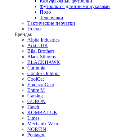
Камуфляжные футболки
Футболки с длинными рукавами
Поло
Тельняшки
Тактические перчатки
Носки
Бренды:
Alpha Industries
Arktis UK
Bilal Brothers
Black Stingray
BLACKHAWK
Carinthia
Condor Outdoor
CoolCat
EmersonGear
Entire M
Garsing
GURON
Hatch
KOMBAT UK
Limes
Mechanix Wear
NORFIN
Pentagon