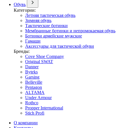
Обувь
Категории:
Летняя тактическая обувь
Зимняя обувь
Тактические ботинки
Мембранные ботинки и непромокаемая обувь
Ботинки армейские мужские
Гамаши
Аксессуары для тактической обуви
Бренды:
Cove Shoe Company
Original SWAT
Danner
Byteks
Garsing
Belleville
Pentagon
ALTAMA
Under Armour
Rothco
Propper International
Stich Profi
О компании
Контакты