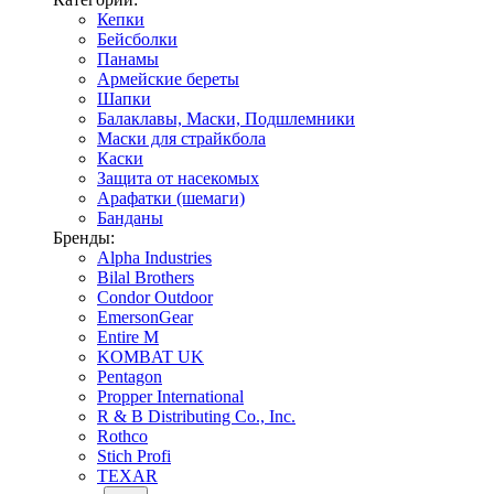
Кепки
Бейсболки
Панамы
Армейские береты
Шапки
Балаклавы, Маски, Подшлемники
Маски для страйкбола
Каски
Защита от насекомых
Арафатки (шемаги)
Банданы
Бренды:
Alpha Industries
Bilal Brothers
Condor Outdoor
EmersonGear
Entire M
KOMBAT UK
Pentagon
Propper International
R & B Distributing Co., Inc.
Rothco
Stich Profi
TEXAR