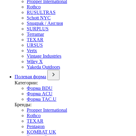
Propper International
Rothco
RUSULTRAS
Schott NYC
Snugpak / Англия
SURPLUS
Terramar
TEXAR
URSUS
Vertx
Vintage Industries
Wiley X
Yakeda Outdoors
Полевая форма
Категории:
Форма BDU
Форма ACU
Форма TAC.U
Бренды:
Propper International
Rothco
TEXAR
Pentagon
KOMBAT UK