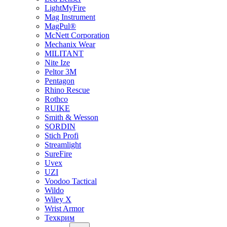
LightMyFire
Mag Instrument
MagPul®
McNett Corporation
Mechanix Wear
MILITANT
Nite Ize
Peltor 3M
Pentagon
Rhino Rescue
Rothco
RUIKE
Smith & Wesson
SORDIN
Stich Profi
Streamlight
SureFire
Uvex
UZI
Voodoo Tactical
Wildo
Wiley X
Wrist Armor
Техкрим