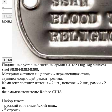
-
1
+
НЕДОСТУПЕН К ЗАКАЗУ
Бренд:
Rothco
ОПИСАНИЕ
ХАРАКТЕРИСТИКИ
ДОСТАВКА
ОТЗЫВЫ
Подлинные уставные жетоны армии США: Dog Tag stainless
steel #8384/8383/8390.
Материал жетонов и цепочек - нержавеющая сталь,
звукопоглощающей рамки - резина.
Комплект состоит: жетоны - 2 шт., цепочки - 2 шт., рамки - 2
шт.
Фирма-изготовитель: Rothco США.
Набор текста:
- русский или английский язык;
- 5 строчек;