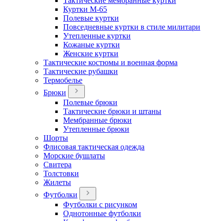
Тактические мембранные куртки
Куртки М-65
Полевые куртки
Повседневные куртки в стиле милитари
Утепленные куртки
Кожаные куртки
Женские куртки
Тактические костюмы и военная форма
Тактические рубашки
Термобелье
Брюки
Полевые брюки
Тактические брюки и штаны
Мембранные брюки
Утепленные брюки
Шорты
Флисовая тактическая одежда
Морские бушлаты
Свитера
Толстовки
Жилеты
Футболки
Футболки с рисунком
Однотонные футболки