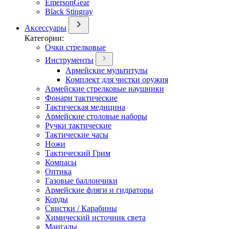
EmersonGear
Black Stingray
Аксессуары
Категории:
Очки стрелковые
Инструменты
Армейские мультитулы
Комплект для чистки оружия
Армейские стрелковые наушники
Фонари тактические
Тактическая медицина
Армейские столовые наборы
Ручки тактические
Тактические часы
Ножи
Тактический Грим
Компасы
Оптика
Газовые баллончики
Армейские фляги и гидраторы
Корды
Свистки / Карабины
Химический источник света
Мангалы