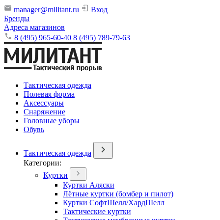
manager@militant.ru
Вход
Бренды
Адреса магазинов
8 (495) 965-60-40
8 (495) 789-79-63
Тактическая одежда
Полевая форма
Аксессуары
Снаряжение
Головные уборы
Обувь
Тактическая одежда
Категории:
Куртки
Куртки Аляски
Лётные куртки (бомбер и пилот)
Куртки СофтШелл/ХардШелл
Тактические куртки