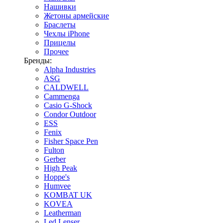
Нашивки
Жетоны армейские
Браслеты
Чехлы iPhone
Прицелы
Прочее
Бренды:
Alpha Industries
ASG
CALDWELL
Cammenga
Casio G-Shock
Condor Outdoor
ESS
Fenix
Fisher Space Pen
Fulton
Gerber
High Peak
Hoppe's
Humvee
KOMBAT UK
KOVEA
Leatherman
Led Lenser