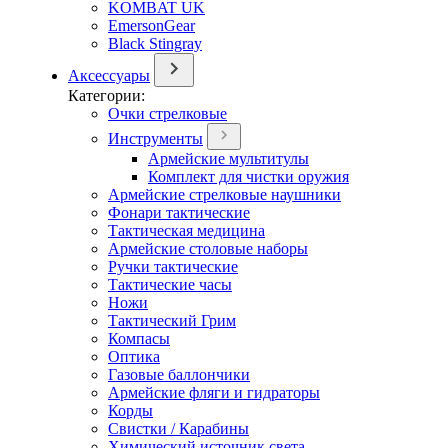
KOMBAT UK
EmersonGear
Black Stingray
Аксессуары
Категории:
Очки стрелковые
Инструменты
Армейские мультитулы
Комплект для чистки оружия
Армейские стрелковые наушники
Фонари тактические
Тактическая медицина
Армейские столовые наборы
Ручки тактические
Тактические часы
Ножи
Тактический Грим
Компасы
Оптика
Газовые баллончики
Армейские фляги и гидраторы
Корды
Свистки / Карабины
Химический источник света