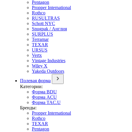
Pentagon
Propper International
Rothco
RUSULTRAS
Schott NYC
Snugpak / Англия
SURPLUS
Terramar
TEXAR
URSUS
Vertx
Vintage Industries
Wiley X
Yakeda Outdoors
Полевая форма
Категории:
Форма BDU
Форма ACU
Форма TAC.U
Бренды:
Propper International
Rothco
TEXAR
Pentagon