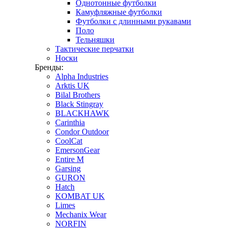
Однотонные футболки
Камуфляжные футболки
Футболки с длинными рукавами
Поло
Тельняшки
Тактические перчатки
Носки
Бренды:
Alpha Industries
Arktis UK
Bilal Brothers
Black Stingray
BLACKHAWK
Carinthia
Condor Outdoor
CoolCat
EmersonGear
Entire M
Garsing
GURON
Hatch
KOMBAT UK
Limes
Mechanix Wear
NORFIN