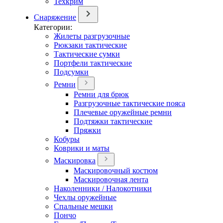
Техкрим
Снаряжение
Категории:
Жилеты разгрузочные
Рюкзаки тактические
Тактические сумки
Портфели тактические
Подсумки
Ремни
Ремни для брюк
Разгрузочные тактические пояса
Плечевые оружейные ремни
Подтяжки тактические
Пряжки
Кобуры
Коврики и маты
Маскировка
Маскировочный костюм
Маскировочная лента
Наколенники / Налокотники
Чехлы оружейные
Спальные мешки
Пончо