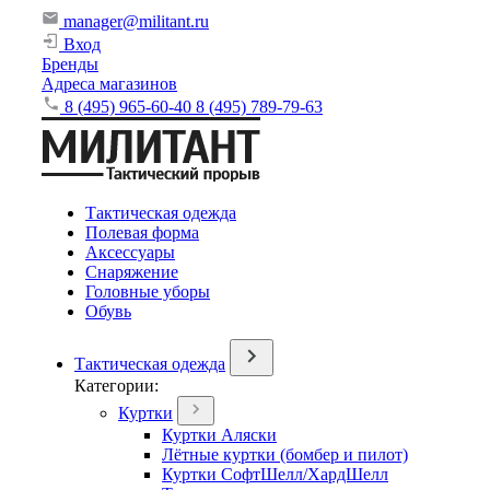
manager@militant.ru
Вход
Бренды
Адреса магазинов
8 (495) 965-60-40
8 (495) 789-79-63
Тактическая одежда
Полевая форма
Аксессуары
Снаряжение
Головные уборы
Обувь
Тактическая одежда
Категории:
Куртки
Куртки Аляски
Лётные куртки (бомбер и пилот)
Куртки СофтШелл/ХардШелл