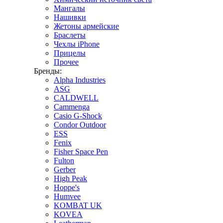
Мангалы
Нашивки
Жетоны армейские
Браслеты
Чехлы iPhone
Прицелы
Прочее
Бренды:
Alpha Industries
ASG
CALDWELL
Cammenga
Casio G-Shock
Condor Outdoor
ESS
Fenix
Fisher Space Pen
Fulton
Gerber
High Peak
Hoppe's
Humvee
KOMBAT UK
KOVEA