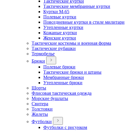
Тактические куртки
Тактические мембранные куртки
Куртки М-65
Полевые куртки
Повседневные куртки в стиле милитари
Утепленные куртки
Кожаные куртки
Женские куртки
Тактические костюмы и военная форма
Тактические рубашки
Термобелье
Брюки
Полевые брюки
Тактические брюки и штаны
Мембранные брюки
Утепленные брюки
Шорты
Флисовая тактическая одежда
Морские бушлаты
Свитера
Толстовки
Жилеты
Футболки
Футболки с рисунком