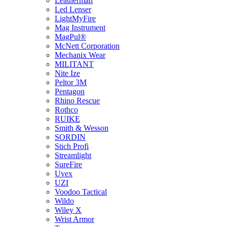
Leatherman
Led Lenser
LightMyFire
Mag Instrument
MagPul®
McNett Corporation
Mechanix Wear
MILITANT
Nite Ize
Peltor 3M
Pentagon
Rhino Rescue
Rothco
RUIKE
Smith & Wesson
SORDIN
Stich Profi
Streamlight
SureFire
Uvex
UZI
Voodoo Tactical
Wildo
Wiley X
Wrist Armor