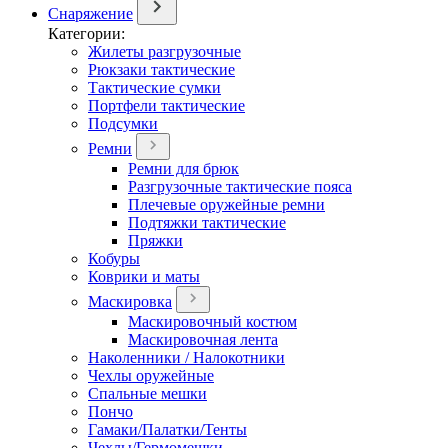
Снаряжение
Категории:
Жилеты разгрузочные
Рюкзаки тактические
Тактические сумки
Портфели тактические
Подсумки
Ремни
Ремни для брюк
Разгрузочные тактические пояса
Плечевые оружейные ремни
Подтяжки тактические
Пряжки
Кобуры
Коврики и маты
Маскировка
Маскировочный костюм
Маскировочная лента
Наколенники / Налокотники
Чехлы оружейные
Спальные мешки
Пончо
Гамаки/Палатки/Тенты
Чехлы/Гермомешки