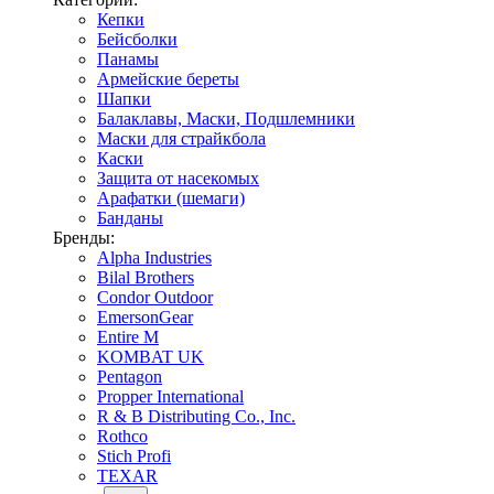
Кепки
Бейсболки
Панамы
Армейские береты
Шапки
Балаклавы, Маски, Подшлемники
Маски для страйкбола
Каски
Защита от насекомых
Арафатки (шемаги)
Банданы
Бренды:
Alpha Industries
Bilal Brothers
Condor Outdoor
EmersonGear
Entire M
KOMBAT UK
Pentagon
Propper International
R & B Distributing Co., Inc.
Rothco
Stich Profi
TEXAR