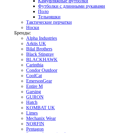
Камуфляжные футболки
Футболки с длинными рукавами
Поло
Тельняшки
Тактические перчатки
Носки
Бренды:
Alpha Industries
Arktis UK
Bilal Brothers
Black Stingray
BLACKHAWK
Carinthia
Condor Outdoor
CoolCat
EmersonGear
Entire M
Garsing
GURON
Hatch
KOMBAT UK
Limes
Mechanix Wear
NORFIN
Pentagon