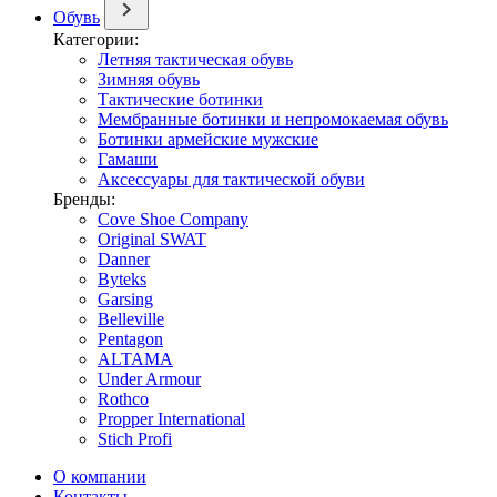
Обувь
Категории:
Летняя тактическая обувь
Зимняя обувь
Тактические ботинки
Мембранные ботинки и непромокаемая обувь
Ботинки армейские мужские
Гамаши
Аксессуары для тактической обуви
Бренды:
Cove Shoe Company
Original SWAT
Danner
Byteks
Garsing
Belleville
Pentagon
ALTAMA
Under Armour
Rothco
Propper International
Stich Profi
О компании
Контакты