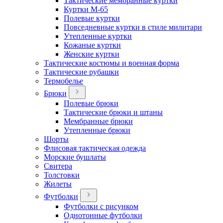
Тактические мембранные куртки
Куртки М-65
Полевые куртки
Повседневные куртки в стиле милитари
Утепленные куртки
Кожаные куртки
Женские куртки
Тактические костюмы и военная форма
Тактические рубашки
Термобелье
Брюки
Полевые брюки
Тактические брюки и штаны
Мембранные брюки
Утепленные брюки
Шорты
Флисовая тактическая одежда
Морские бушлаты
Свитера
Толстовки
Жилеты
Футболки
Футболки с рисунком
Однотонные футболки