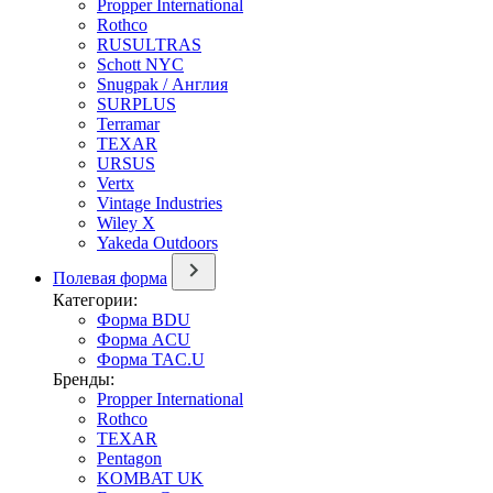
Propper International
Rothco
RUSULTRAS
Schott NYC
Snugpak / Англия
SURPLUS
Terramar
TEXAR
URSUS
Vertx
Vintage Industries
Wiley X
Yakeda Outdoors
Полевая форма
Категории:
Форма BDU
Форма ACU
Форма TAC.U
Бренды:
Propper International
Rothco
TEXAR
Pentagon
KOMBAT UK