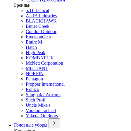
Бренды:
5.11 Tactical
ALTA Industries
BLACKHAWK
Butler Creek
Condor Outdoor
EmersonGear
Entire M
Hatch
High Peak
KOMBAT UK
McNett Corporation
MILITANT
NORFIN
Pentagon
Propper International
Rothco
Snugpak / Англия
Stich Profi
Uncle Mike's
Voodoo Tactical
Yakeda Outdoors
Головные уборы
Категории: