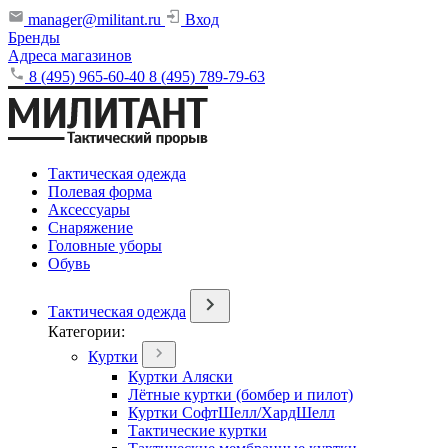
manager@militant.ru
Вход
Бренды
Адреса магазинов
8 (495) 965-60-40
8 (495) 789-79-63
Тактическая одежда
Полевая форма
Аксессуары
Снаряжение
Головные уборы
Обувь
Тактическая одежда
Категории:
Куртки
Куртки Аляски
Лётные куртки (бомбер и пилот)
Куртки СофтШелл/ХардШелл
Тактические куртки