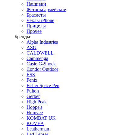
Нашивки
Жетоны армейские
Браслеты
Чехлы iPhone
Прицелы
Прочее
Бренды:
Alpha Industries
ASG
CALDWELL
Cammenga
Casio G-Shock
Condor Outdoor
ESS
Fenix
Fisher Space Pen
Fulton
Gerber
High Peak
Hoppe's
Humvee
KOMBAT UK
KOVEA
Leatherman
Led Lenser