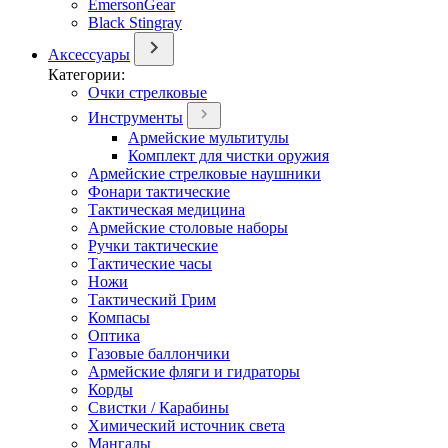
EmersonGear
Black Stingray
Аксессуары
Категории:
Очки стрелковые
Инструменты
Армейские мультитулы
Комплект для чистки оружия
Армейские стрелковые наушники
Фонари тактические
Тактическая медицина
Армейские столовые наборы
Ручки тактические
Тактические часы
Ножи
Тактический Грим
Компасы
Оптика
Газовые баллончики
Армейские фляги и гидраторы
Корды
Свистки / Карабины
Химический источник света
Мангалы