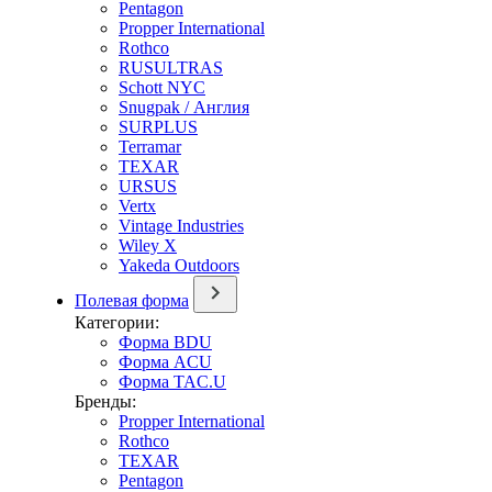
Pentagon
Propper International
Rothco
RUSULTRAS
Schott NYC
Snugpak / Англия
SURPLUS
Terramar
TEXAR
URSUS
Vertx
Vintage Industries
Wiley X
Yakeda Outdoors
Полевая форма
Категории:
Форма BDU
Форма ACU
Форма TAC.U
Бренды:
Propper International
Rothco
TEXAR
Pentagon