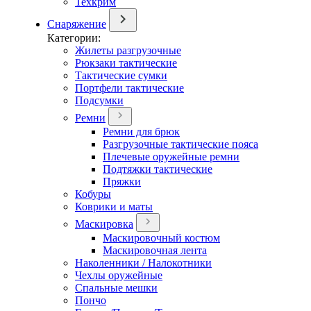
Техкрим
Снаряжение
Категории:
Жилеты разгрузочные
Рюкзаки тактические
Тактические сумки
Портфели тактические
Подсумки
Ремни
Ремни для брюк
Разгрузочные тактические пояса
Плечевые оружейные ремни
Подтяжки тактические
Пряжки
Кобуры
Коврики и маты
Маскировка
Маскировочный костюм
Маскировочная лента
Наколенники / Налокотники
Чехлы оружейные
Спальные мешки
Пончо