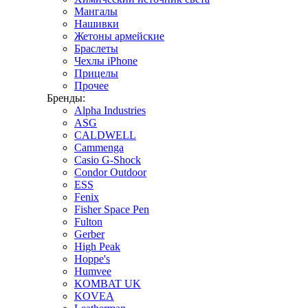
Мангалы
Нашивки
Жетоны армейские
Браслеты
Чехлы iPhone
Прицелы
Прочее
Бренды:
Alpha Industries
ASG
CALDWELL
Cammenga
Casio G-Shock
Condor Outdoor
ESS
Fenix
Fisher Space Pen
Fulton
Gerber
High Peak
Hoppe's
Humvee
KOMBAT UK
KOVEA