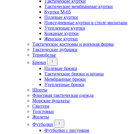
Тактические куртки
Тактические мембранные куртки
Куртки М-65
Полевые куртки
Повседневные куртки в стиле милитари
Утепленные куртки
Кожаные куртки
Женские куртки
Тактические костюмы и военная форма
Тактические рубашки
Термобелье
Брюки
Полевые брюки
Тактические брюки и штаны
Мембранные брюки
Утепленные брюки
Шорты
Флисовая тактическая одежда
Морские бушлаты
Свитера
Толстовки
Жилеты
Футболки
Футболки с рисунком