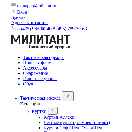
manager@militant.ru
Вход
Бренды
Адреса магазинов
8 (495) 965-60-40
8 (495) 789-79-63
Тактическая одежда
Полевая форма
Аксессуары
Снаряжение
Головные уборы
Обувь
Тактическая одежда
Категории:
Куртки
Куртки Аляски
Лётные куртки (бомбер и пилот)
Куртки СофтШелл/ХардШелл