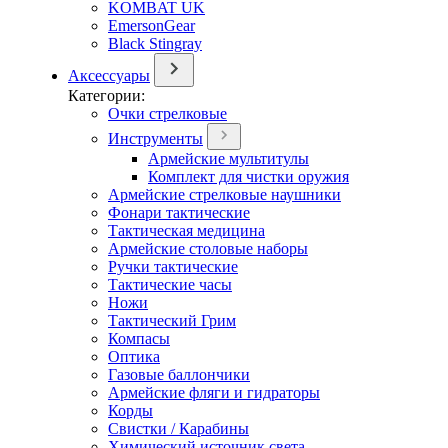
KOMBAT UK
EmersonGear
Black Stingray
Аксессуары
Категории:
Очки стрелковые
Инструменты
Армейские мультитулы
Комплект для чистки оружия
Армейские стрелковые наушники
Фонари тактические
Тактическая медицина
Армейские столовые наборы
Ручки тактические
Тактические часы
Ножи
Тактический Грим
Компасы
Оптика
Газовые баллончики
Армейские фляги и гидраторы
Корды
Свистки / Карабины
Химический источник света