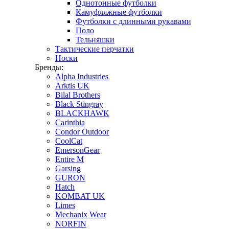
Однотонные футболки
Камуфляжные футболки
Футболки с длинными рукавами
Поло
Тельняшки
Тактические перчатки
Носки
Бренды:
Alpha Industries
Arktis UK
Bilal Brothers
Black Stingray
BLACKHAWK
Carinthia
Condor Outdoor
CoolCat
EmersonGear
Entire M
Garsing
GURON
Hatch
KOMBAT UK
Limes
Mechanix Wear
NORFIN