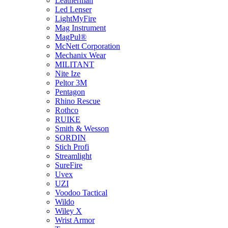
Leatherman
Led Lenser
LightMyFire
Mag Instrument
MagPul®
McNett Corporation
Mechanix Wear
MILITANT
Nite Ize
Peltor 3M
Pentagon
Rhino Rescue
Rothco
RUIKE
Smith & Wesson
SORDIN
Stich Profi
Streamlight
SureFire
Uvex
UZI
Voodoo Tactical
Wildo
Wiley X
Wrist Armor