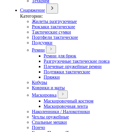
Техкрим
Снаряжение
Категории:
Жилеты разгрузочные
Рюкзаки тактические
Тактические сумки
Портфели тактические
Подсумки
Ремни
Ремни для брюк
Разгрузочные тактические пояса
Плечевые оружейные ремни
Подтяжки тактические
Пряжки
Кобуры
Коврики и маты
Маскировка
Маскировочный костюм
Маскировочная лента
Наколенники / Налокотники
Чехлы оружейные
Спальные мешки
Пончо