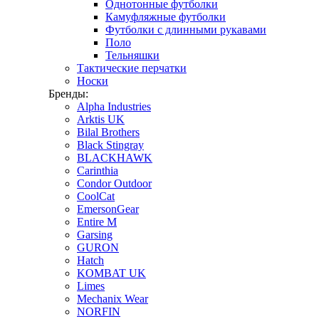
Однотонные футболки
Камуфляжные футболки
Футболки с длинными рукавами
Поло
Тельняшки
Тактические перчатки
Носки
Бренды:
Alpha Industries
Arktis UK
Bilal Brothers
Black Stingray
BLACKHAWK
Carinthia
Condor Outdoor
CoolCat
EmersonGear
Entire M
Garsing
GURON
Hatch
KOMBAT UK
Limes
Mechanix Wear
NORFIN