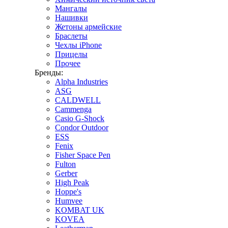
Мангалы
Нашивки
Жетоны армейские
Браслеты
Чехлы iPhone
Прицелы
Прочее
Бренды:
Alpha Industries
ASG
CALDWELL
Cammenga
Casio G-Shock
Condor Outdoor
ESS
Fenix
Fisher Space Pen
Fulton
Gerber
High Peak
Hoppe's
Humvee
KOMBAT UK
KOVEA