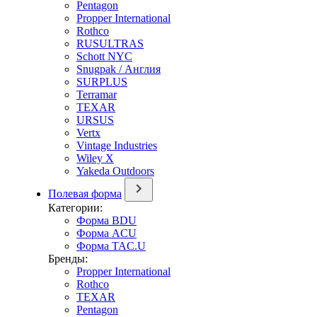
Pentagon
Propper International
Rothco
RUSULTRAS
Schott NYC
Snugpak / Англия
SURPLUS
Terramar
TEXAR
URSUS
Vertx
Vintage Industries
Wiley X
Yakeda Outdoors
Полевая форма
Категории:
Форма BDU
Форма ACU
Форма TAC.U
Бренды:
Propper International
Rothco
TEXAR
Pentagon