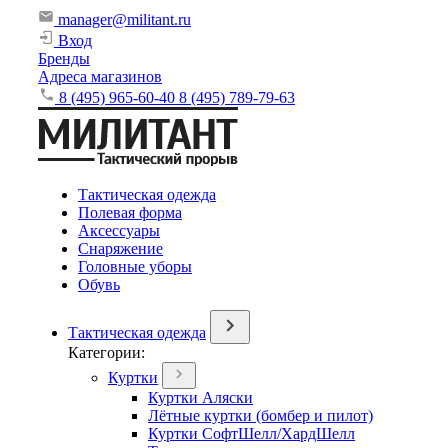
manager@militant.ru
Вход
Бренды
Адреса магазинов
8 (495) 965-60-40
8 (495) 789-79-63
Тактическая одежда
Полевая форма
Аксессуары
Снаряжение
Головные уборы
Обувь
Тактическая одежда
Категории:
Куртки
Куртки Аляски
Лётные куртки (бомбер и пилот)
Куртки СофтШелл/ХардШелл