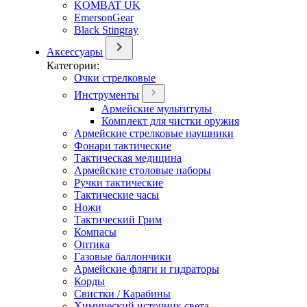
KOMBAT UK
EmersonGear
Black Stingray
Аксессуары
Категории:
Очки стрелковые
Инструменты
Армейские мультитулы
Комплект для чистки оружия
Армейские стрелковые наушники
Фонари тактические
Тактическая медицина
Армейские столовые наборы
Ручки тактические
Тактические часы
Ножи
Тактический Грим
Компасы
Оптика
Газовые баллончики
Армейские фляги и гидраторы
Корды
Свистки / Карабины
Химический источник света