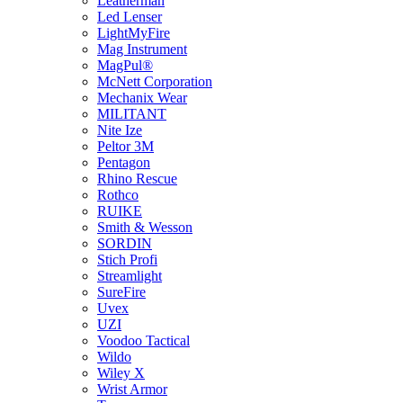
Leatherman
Led Lenser
LightMyFire
Mag Instrument
MagPul®
McNett Corporation
Mechanix Wear
MILITANT
Nite Ize
Peltor 3M
Pentagon
Rhino Rescue
Rothco
RUIKE
Smith & Wesson
SORDIN
Stich Profi
Streamlight
SureFire
Uvex
UZI
Voodoo Tactical
Wildo
Wiley X
Wrist Armor