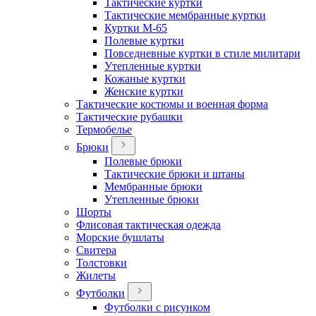
Тактические куртки
Тактические мембранные куртки
Куртки М-65
Полевые куртки
Повседневные куртки в стиле милитари
Утепленные куртки
Кожаные куртки
Женские куртки
Тактические костюмы и военная форма
Тактические рубашки
Термобелье
Брюки
Полевые брюки
Тактические брюки и штаны
Мембранные брюки
Утепленные брюки
Шорты
Флисовая тактическая одежда
Морские бушлаты
Свитера
Толстовки
Жилеты
Футболки
Футболки с рисунком