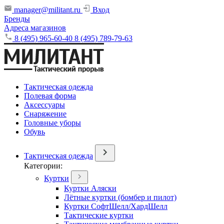
manager@militant.ru
Вход
Бренды
Адреса магазинов
8 (495) 965-60-40
8 (495) 789-79-63
Тактическая одежда
Полевая форма
Аксессуары
Снаряжение
Головные уборы
Обувь
Тактическая одежда
Категории:
Куртки
Куртки Аляски
Лётные куртки (бомбер и пилот)
Куртки СофтШелл/ХардШелл
Тактические куртки