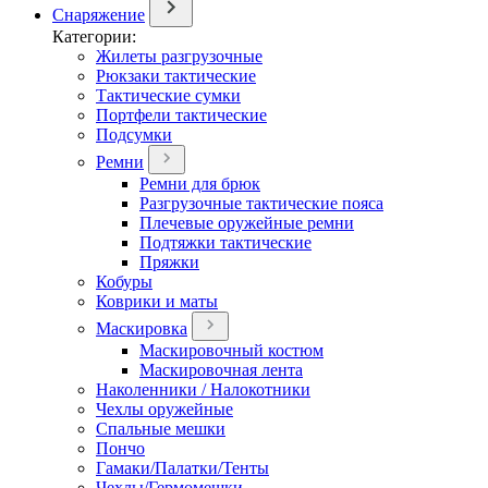
Снаряжение
Категории:
Жилеты разгрузочные
Рюкзаки тактические
Тактические сумки
Портфели тактические
Подсумки
Ремни
Ремни для брюк
Разгрузочные тактические пояса
Плечевые оружейные ремни
Подтяжки тактические
Пряжки
Кобуры
Коврики и маты
Маскировка
Маскировочный костюм
Маскировочная лента
Наколенники / Налокотники
Чехлы оружейные
Спальные мешки
Пончо
Гамаки/Палатки/Тенты
Чехлы/Гермомешки