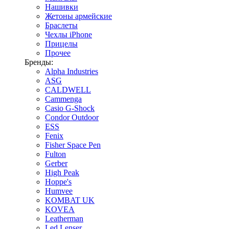
Нашивки
Жетоны армейские
Браслеты
Чехлы iPhone
Прицелы
Прочее
Бренды:
Alpha Industries
ASG
CALDWELL
Cammenga
Casio G-Shock
Condor Outdoor
ESS
Fenix
Fisher Space Pen
Fulton
Gerber
High Peak
Hoppe's
Humvee
KOMBAT UK
KOVEA
Leatherman
Led Lenser