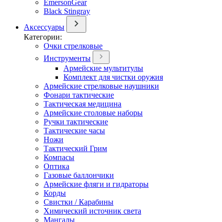
EmersonGear
Black Stingray
Аксессуары
Категории:
Очки стрелковые
Инструменты
Армейские мультитулы
Комплект для чистки оружия
Армейские стрелковые наушники
Фонари тактические
Тактическая медицина
Армейские столовые наборы
Ручки тактические
Тактические часы
Ножи
Тактический Грим
Компасы
Оптика
Газовые баллончики
Армейские фляги и гидраторы
Корды
Свистки / Карабины
Химический источник света
Мангалы