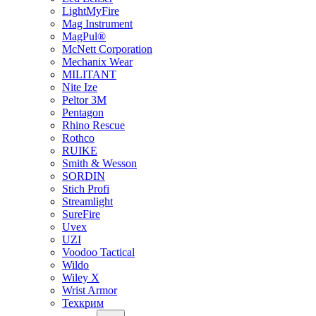
LightMyFire
Mag Instrument
MagPul®
McNett Corporation
Mechanix Wear
MILITANT
Nite Ize
Peltor 3M
Pentagon
Rhino Rescue
Rothco
RUIKE
Smith & Wesson
SORDIN
Stich Profi
Streamlight
SureFire
Uvex
UZI
Voodoo Tactical
Wildo
Wiley X
Wrist Armor
Техкрим