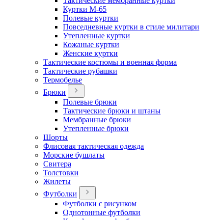
Тактические мембранные куртки
Куртки М-65
Полевые куртки
Повседневные куртки в стиле милитари
Утепленные куртки
Кожаные куртки
Женские куртки
Тактические костюмы и военная форма
Тактические рубашки
Термобелье
Брюки
Полевые брюки
Тактические брюки и штаны
Мембранные брюки
Утепленные брюки
Шорты
Флисовая тактическая одежда
Морские бушлаты
Свитера
Толстовки
Жилеты
Футболки
Футболки с рисунком
Однотонные футболки