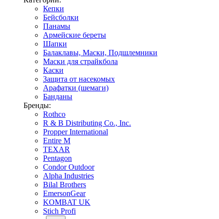
Кепки
Бейсболки
Панамы
Армейские береты
Шапки
Балаклавы, Маски, Подшлемники
Маски для страйкбола
Каски
Защита от насекомых
Арафатки (шемаги)
Банданы
Бренды:
Rothco
R & B Distributing Co., Inc.
Propper International
Entire M
TEXAR
Pentagon
Condor Outdoor
Alpha Industries
Bilal Brothers
EmersonGear
KOMBAT UK
Stich Profi