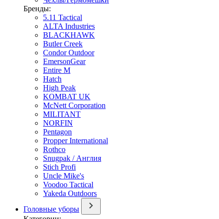
Бренды:
5.11 Tactical
ALTA Industries
BLACKHAWK
Butler Creek
Condor Outdoor
EmersonGear
Entire M
Hatch
High Peak
KOMBAT UK
McNett Corporation
MILITANT
NORFIN
Pentagon
Propper International
Rothco
Snugpak / Англия
Stich Profi
Uncle Mike's
Voodoo Tactical
Yakeda Outdoors
Головные уборы
Категории: