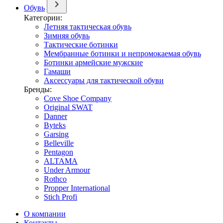
Обувь
Категории:
Летняя тактическая обувь
Зимняя обувь
Тактические ботинки
Мембранные ботинки и непромокаемая обувь
Ботинки армейские мужские
Гамаши
Аксессуары для тактической обуви
Бренды:
Cove Shoe Company
Original SWAT
Danner
Byteks
Garsing
Belleville
Pentagon
ALTAMA
Under Armour
Rothco
Propper International
Stich Profi
О компании
Контакты