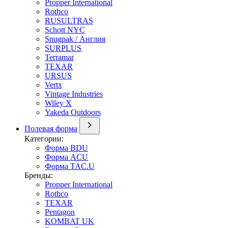
Propper International
Rothco
RUSULTRAS
Schott NYC
Snugpak / Англия
SURPLUS
Terramar
TEXAR
URSUS
Vertx
Vintage Industries
Wiley X
Yakeda Outdoors
Полевая форма
Категории:
Форма BDU
Форма ACU
Форма TAC.U
Бренды:
Propper International
Rothco
TEXAR
Pentagon
KOMBAT UK