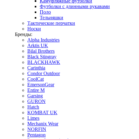
Камуфляжные футболки
Футболки с длинными рукавами
Поло
Тельняшки
Тактические перчатки
Носки
Бренды:
Alpha Industries
Arktis UK
Bilal Brothers
Black Stingray
BLACKHAWK
Carinthia
Condor Outdoor
CoolCat
EmersonGear
Entire M
Garsing
GURON
Hatch
KOMBAT UK
Limes
Mechanix Wear
NORFIN
Pentagon