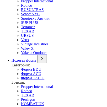
Propper International
Rothco
RUSULTRAS
Schott NYC
Snugpak / Англия
SURPLUS
Terramar
TEXAR
URSUS
Vertx
Vintage Industries
Wiley X
Yakeda Outdoors
Полевая форма
Категории:
Форма BDU
Форма ACU
Форма TAC.U
Бренды:
Propper International
Rothco
TEXAR
Pentagon
KOMBAT UK