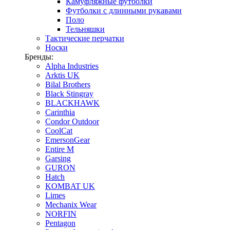
Камуфляжные футболки
Футболки с длинными рукавами
Поло
Тельняшки
Тактические перчатки
Носки
Бренды:
Alpha Industries
Arktis UK
Bilal Brothers
Black Stingray
BLACKHAWK
Carinthia
Condor Outdoor
CoolCat
EmersonGear
Entire M
Garsing
GURON
Hatch
KOMBAT UK
Limes
Mechanix Wear
NORFIN
Pentagon