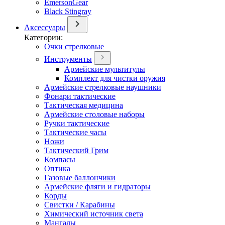
EmersonGear
Black Stingray
Аксессуары
Категории:
Очки стрелковые
Инструменты
Армейские мультитулы
Комплект для чистки оружия
Армейские стрелковые наушники
Фонари тактические
Тактическая медицина
Армейские столовые наборы
Ручки тактические
Тактические часы
Ножи
Тактический Грим
Компасы
Оптика
Газовые баллончики
Армейские фляги и гидраторы
Корды
Свистки / Карабины
Химический источник света
Мангалы