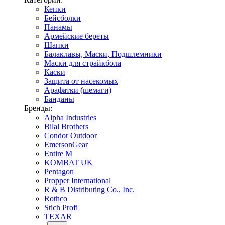
Кепки
Бейсболки
Панамы
Армейские береты
Шапки
Балаклавы, Маски, Подшлемники
Маски для страйкбола
Каски
Защита от насекомых
Арафатки (шемаги)
Банданы
Бренды:
Alpha Industries
Bilal Brothers
Condor Outdoor
EmersonGear
Entire M
KOMBAT UK
Pentagon
Propper International
R & B Distributing Co., Inc.
Rothco
Stich Profi
TEXAR