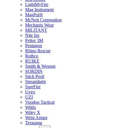
LightMyFire
Mag Instrument
MagPul®
McNett Corporation
Mechanix Wear
MILITANT
Nite Ize
Peltor 3M
Pentagon
Rhino Rescue
Rothco
RUIKE
Smith & Wesson
SORDIN
Stich Profi
Streamlight
SureFire
Uvex
UZI
Voodoo Tactical
Wildo
Wiley X
Wrist Armor
Техкрим