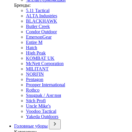
Бренды:
5.11 Tactical
ALTA Industries
BLACKHAWK
Butler Creek
Condor Outdoor
EmersonGear
Entire M
Hatch
High Peak
KOMBAT UK
McNett Corporation
MILITANT
NORFIN
Pentagon
Propper International
Rothco
Snugpak / Англия
Stich Profi
Uncle Mike's
Voodoo Tactical
Yakeda Outdoors
Головные уборы
Категории: