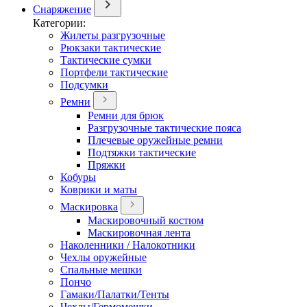
Снаряжение
Категории:
Жилеты разгрузочные
Рюкзаки тактические
Тактические сумки
Портфели тактические
Подсумки
Ремни
Ремни для брюк
Разгрузочные тактические пояса
Плечевые оружейные ремни
Подтяжки тактические
Пряжки
Кобуры
Коврики и маты
Маскировка
Маскировочный костюм
Маскировочная лента
Наколенники / Налокотники
Чехлы оружейные
Спальные мешки
Пончо
Гамаки/Палатки/Тенты
Чехлы/Гермомешки