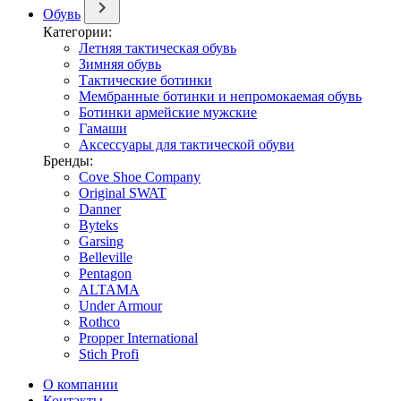
Обувь
Категории:
Летняя тактическая обувь
Зимняя обувь
Тактические ботинки
Мембранные ботинки и непромокаемая обувь
Ботинки армейские мужские
Гамаши
Аксессуары для тактической обуви
Бренды:
Cove Shoe Company
Original SWAT
Danner
Byteks
Garsing
Belleville
Pentagon
ALTAMA
Under Armour
Rothco
Propper International
Stich Profi
О компании
Контакты