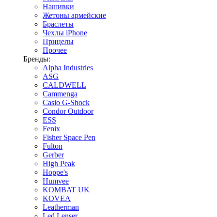
Нашивки
Жетоны армейские
Браслеты
Чехлы iPhone
Прицелы
Прочее
Бренды:
Alpha Industries
ASG
CALDWELL
Cammenga
Casio G-Shock
Condor Outdoor
ESS
Fenix
Fisher Space Pen
Fulton
Gerber
High Peak
Hoppe's
Humvee
KOMBAT UK
KOVEA
Leatherman
Led Lenser