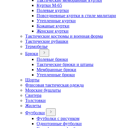
Тактические мембранные куртки
Куртки М-65
Полевые куртки
Повседневные куртки в стиле милитари
Утепленные куртки
Кожаные куртки
Женские куртки
Тактические костюмы и военная форма
Тактические рубашки
Термобелье
Брюки
Полевые брюки
Тактические брюки и штаны
Мембранные брюки
Утепленные брюки
Шорты
Флисовая тактическая одежда
Морские бушлаты
Свитера
Толстовки
Жилеты
Футболки
Футболки с рисунком
Однотонные футболки