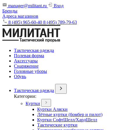
manager@militant.ru
Вход
Бренды
Адреса магазинов
8 (495) 965-60-40
8 (495) 789-79-63
Тактическая одежда
Полевая форма
Аксессуары
Снаряжение
Головные уборы
Обувь
Тактическая одежда
Категории:
Куртки
Куртки Аляски
Лётные куртки (бомбер и пилот)
Куртки СофтШелл/ХардШелл
Тактические куртки