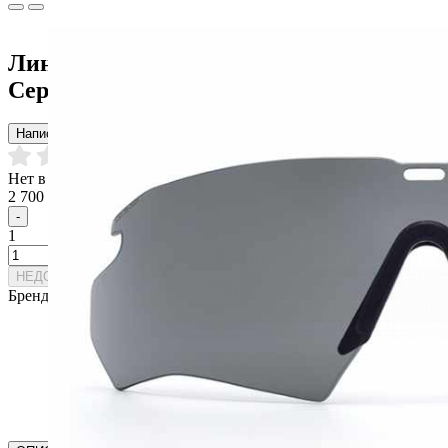
Линза ESS Crossbow Hi-Def Smoke
Серый Replacement Lens
Написать отзыв
Нет в наличии
2 700 р.
3 000 р.
-
1
+
НЕДОСТУПЕН К ЗАКАЗУ
Бренд:
ESS