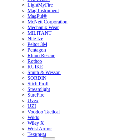
LightMyFire
Mag Instrument
MagPul®
McNett Corporation
Mechanix Wear
MILITANT
Nite Ize
Peltor 3M
Pentagon
Rhino Rescue
Rothco
RUIKE
Smith & Wesson
SORDIN
Stich Profi
Streamlight
SureFire
Uvex
UZI
Voodoo Tactical
Wildo
Wiley X
Wrist Armor
Техкрим