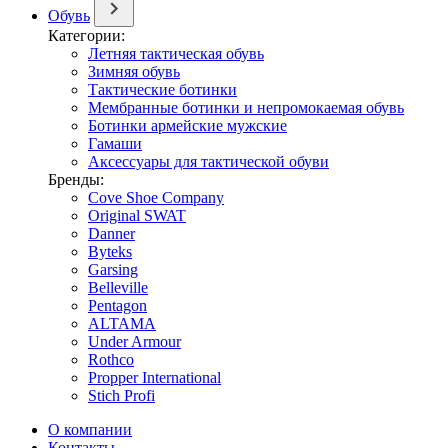
Обувь
Категории:
Летняя тактическая обувь
Зимняя обувь
Тактические ботинки
Мембранные ботинки и непромокаемая обувь
Ботинки армейские мужские
Гамаши
Аксессуары для тактической обуви
Бренды:
Cove Shoe Company
Original SWAT
Danner
Byteks
Garsing
Belleville
Pentagon
ALTAMA
Under Armour
Rothco
Propper International
Stich Profi
О компании
Контакты