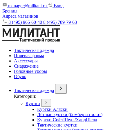
manager@militant.ru
Вход
Бренды
Адреса магазинов
8 (495) 965-60-40
8 (495) 789-79-63
Тактическая одежда
Полевая форма
Аксессуары
Снаряжение
Головные уборы
Обувь
Тактическая одежда
Категории:
Куртки
Куртки Аляски
Лётные куртки (бомбер и пилот)
Куртки СофтШелл/ХардШелл
Тактические куртки