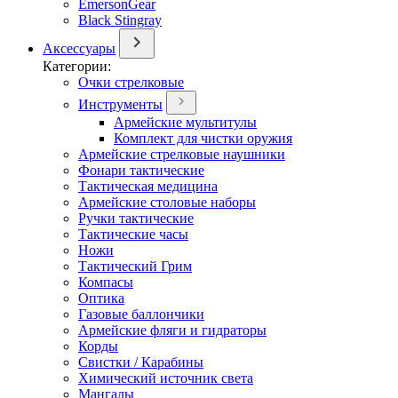
EmersonGear
Black Stingray
Аксессуары
Категории:
Очки стрелковые
Инструменты
Армейские мультитулы
Комплект для чистки оружия
Армейские стрелковые наушники
Фонари тактические
Тактическая медицина
Армейские столовые наборы
Ручки тактические
Тактические часы
Ножи
Тактический Грим
Компасы
Оптика
Газовые баллончики
Армейские фляги и гидраторы
Корды
Свистки / Карабины
Химический источник света
Мангалы