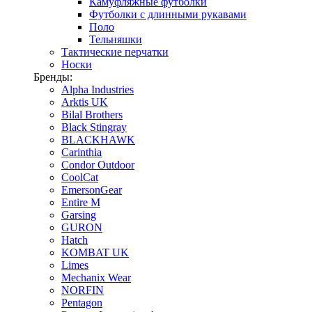
Камуфляжные футболки
Футболки с длинными рукавами
Поло
Тельняшки
Тактические перчатки
Носки
Бренды:
Alpha Industries
Arktis UK
Bilal Brothers
Black Stingray
BLACKHAWK
Carinthia
Condor Outdoor
CoolCat
EmersonGear
Entire M
Garsing
GURON
Hatch
KOMBAT UK
Limes
Mechanix Wear
NORFIN
Pentagon