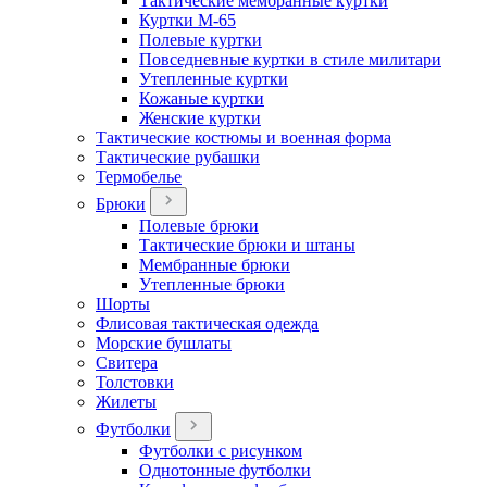
Тактические мембранные куртки
Куртки М-65
Полевые куртки
Повседневные куртки в стиле милитари
Утепленные куртки
Кожаные куртки
Женские куртки
Тактические костюмы и военная форма
Тактические рубашки
Термобелье
Брюки
Полевые брюки
Тактические брюки и штаны
Мембранные брюки
Утепленные брюки
Шорты
Флисовая тактическая одежда
Морские бушлаты
Свитера
Толстовки
Жилеты
Футболки
Футболки с рисунком
Однотонные футболки