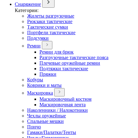
Снаряжение
Категории:
Жилеты разгрузочные
Рюкзаки тактические
Тактические сумки
Портфели тактические
Подсумки
Ремни
Ремни для брюк
Разгрузочные тактические пояса
Плечевые оружейные ремни
Подтяжки тактические
Пряжки
Кобуры
Коврики и маты
Маскировка
Маскировочный костюм
Маскировочная лента
Наколенники / Налокотники
Чехлы оружейные
Спальные мешки
Пончо
Гамаки/Палатки/Тенты
Чехлы/Гермомешки