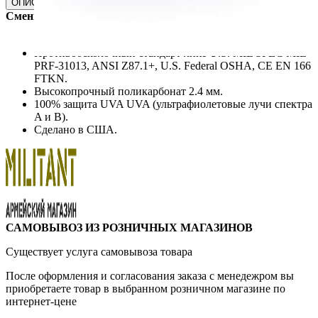
ОПИСАНИЕ
ХАРАКТЕРИСТИКИ
ДОСТАВКА
ОТЗЫВЫ
Сменная линза для ESS Crossbow Серая.
Противоосколочный стандарт линз U.S. MIL SPEC MIL-
PRF-31013, ANSI Z87.1+, U.S. Federal OSHA, CE EN 166
FTKN.
Высокопрочный поликарбонат 2.4 мм.
100% защита UVA UVA (ультрафиолетовые лучи спектра
A и B).
Сделано в США.
САМОВЫВОЗ ИЗ РОЗНИЧНЫХ МАГАЗИНОВ
Существует услуга самовывоза товара
После оформления и согласования заказа с менедежром вы
приобретаете товар в выбранном розничном магазине по
интернет-цене