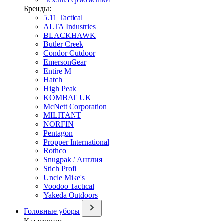
Бренды:
5.11 Tactical
ALTA Industries
BLACKHAWK
Butler Creek
Condor Outdoor
EmersonGear
Entire M
Hatch
High Peak
KOMBAT UK
McNett Corporation
MILITANT
NORFIN
Pentagon
Propper International
Rothco
Snugpak / Англия
Stich Profi
Uncle Mike's
Voodoo Tactical
Yakeda Outdoors
Головные уборы
Категории: