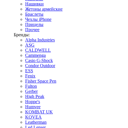
Нашивки
Жетоны армейские
Браслеты
Чехлы iPhone
Прицелы
Прочее
Бренды:
Alpha Industries
ASG
CALDWELL
Cammenga
Casio G-Shock
Condor Outdoor
ESS
Fenix
Fisher Space Pen
Fulton
Gerber
High Peak
Hoppe's
Humvee
KOMBAT UK
KOVEA
Leatherman
Led Lenser