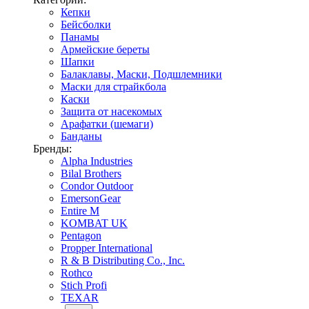
Кепки
Бейсболки
Панамы
Армейские береты
Шапки
Балаклавы, Маски, Подшлемники
Маски для страйкбола
Каски
Защита от насекомых
Арафатки (шемаги)
Банданы
Бренды:
Alpha Industries
Bilal Brothers
Condor Outdoor
EmersonGear
Entire M
KOMBAT UK
Pentagon
Propper International
R & B Distributing Co., Inc.
Rothco
Stich Profi
TEXAR