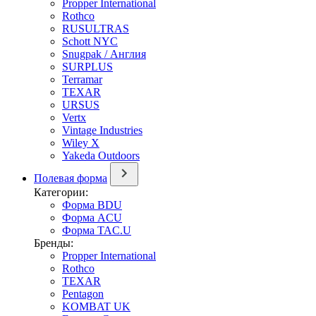
Propper International
Rothco
RUSULTRAS
Schott NYC
Snugpak / Англия
SURPLUS
Terramar
TEXAR
URSUS
Vertx
Vintage Industries
Wiley X
Yakeda Outdoors
Полевая форма
Категории:
Форма BDU
Форма ACU
Форма TAC.U
Бренды:
Propper International
Rothco
TEXAR
Pentagon
KOMBAT UK