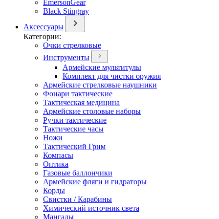
EmersonGear
Black Stingray
Аксессуары
Категории:
Очки стрелковые
Инструменты
Армейские мультитулы
Комплект для чистки оружия
Армейские стрелковые наушники
Фонари тактические
Тактическая медицина
Армейские столовые наборы
Ручки тактические
Тактические часы
Ножи
Тактический Грим
Компасы
Оптика
Газовые баллончики
Армейские фляги и гидраторы
Корды
Свистки / Карабины
Химический источник света
Мангалы