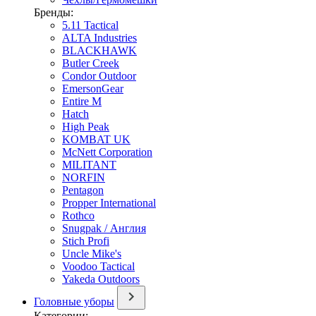
Бренды:
5.11 Tactical
ALTA Industries
BLACKHAWK
Butler Creek
Condor Outdoor
EmersonGear
Entire M
Hatch
High Peak
KOMBAT UK
McNett Corporation
MILITANT
NORFIN
Pentagon
Propper International
Rothco
Snugpak / Англия
Stich Profi
Uncle Mike's
Voodoo Tactical
Yakeda Outdoors
Головные уборы
Категории: