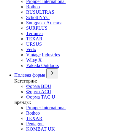
Propper International
Rothco
RUSULTRAS
Schott NYC
Snugpak / Англия
SURPLUS
Terramar
TEXAR
URSUS
Vertx
Vintage Industries
Wiley X
Yakeda Outdoors
Полевая форма
Категории:
Форма BDU
Форма ACU
Форма TAC.U
Бренды:
Propper International
Rothco
TEXAR
Pentagon
KOMBAT UK