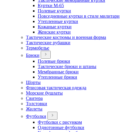
Тактические мембранные куртки
Куртки М-65
Полевые куртки
Повседневные куртки в стиле милитари
Утепленные куртки
Кожаные куртки
Женские куртки
Тактические костюмы и военная форма
Тактические рубашки
Термобелье
Брюки
Полевые брюки
Тактические брюки и штаны
Мембранные брюки
Утепленные брюки
Шорты
Флисовая тактическая одежда
Морские бушлаты
Свитера
Толстовки
Жилеты
Футболки
Футболки с рисунком
Однотонные футболки