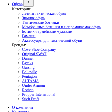
Обувь
Категории:
Летняя тактическая обувь
Зимняя обувь
Тактические ботинки
Мембранные ботинки и непромокаемая обувь
Ботинки армейские мужские
Гамаши
Аксессуары для тактической обуви
Бренды:
Cove Shoe Company
Original SWAT
Danner
Byteks
Garsing
Belleville
Pentagon
ALTAMA
Under Armour
Rothco
Propper International
Stich Profi
О компании
Контакты