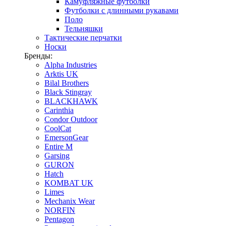
Камуфляжные футболки
Футболки с длинными рукавами
Поло
Тельняшки
Тактические перчатки
Носки
Бренды:
Alpha Industries
Arktis UK
Bilal Brothers
Black Stingray
BLACKHAWK
Carinthia
Condor Outdoor
CoolCat
EmersonGear
Entire M
Garsing
GURON
Hatch
KOMBAT UK
Limes
Mechanix Wear
NORFIN
Pentagon