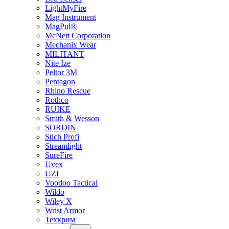
LightMyFire
Mag Instrument
MagPul®
McNett Corporation
Mechanix Wear
MILITANT
Nite Ize
Peltor 3M
Pentagon
Rhino Rescue
Rothco
RUIKE
Smith & Wesson
SORDIN
Stich Profi
Streamlight
SureFire
Uvex
UZI
Voodoo Tactical
Wildo
Wiley X
Wrist Armor
Техкрим