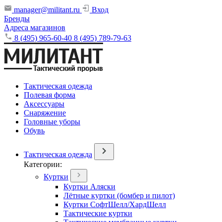
manager@militant.ru
Вход
Бренды
Адреса магазинов
8 (495) 965-60-40
8 (495) 789-79-63
Тактическая одежда
Полевая форма
Аксессуары
Снаряжение
Головные уборы
Обувь
Тактическая одежда
Категории:
Куртки
Куртки Аляски
Лётные куртки (бомбер и пилот)
Куртки СофтШелл/ХардШелл
Тактические куртки