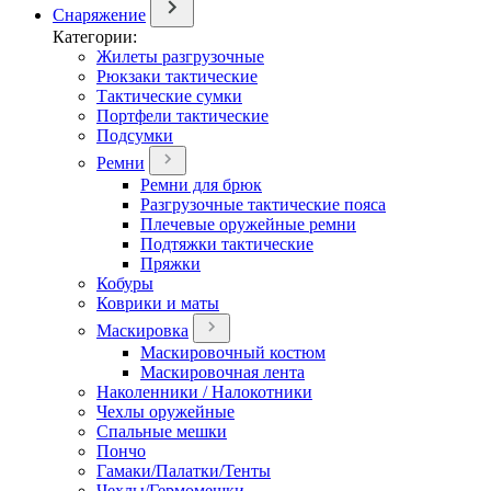
Снаряжение
Категории:
Жилеты разгрузочные
Рюкзаки тактические
Тактические сумки
Портфели тактические
Подсумки
Ремни
Ремни для брюк
Разгрузочные тактические пояса
Плечевые оружейные ремни
Подтяжки тактические
Пряжки
Кобуры
Коврики и маты
Маскировка
Маскировочный костюм
Маскировочная лента
Наколенники / Налокотники
Чехлы оружейные
Спальные мешки
Пончо
Гамаки/Палатки/Тенты
Чехлы/Гермомешки