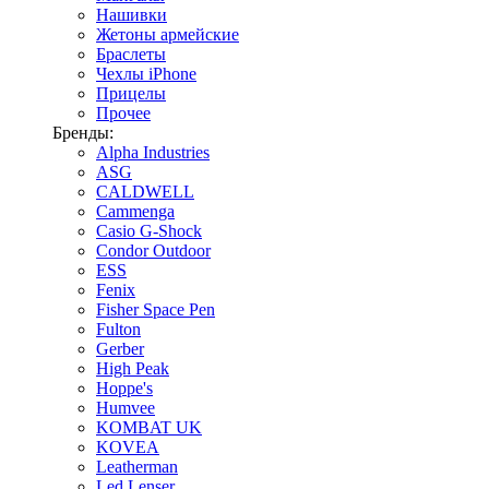
Нашивки
Жетоны армейские
Браслеты
Чехлы iPhone
Прицелы
Прочее
Бренды:
Alpha Industries
ASG
CALDWELL
Cammenga
Casio G-Shock
Condor Outdoor
ESS
Fenix
Fisher Space Pen
Fulton
Gerber
High Peak
Hoppe's
Humvee
KOMBAT UK
KOVEA
Leatherman
Led Lenser