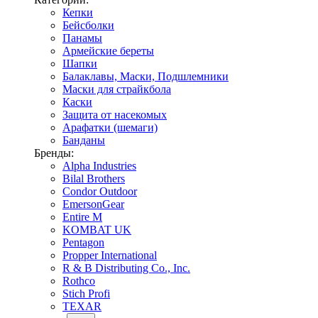
Кепки
Бейсболки
Панамы
Армейские береты
Шапки
Балаклавы, Маски, Подшлемники
Маски для страйкбола
Каски
Защита от насекомых
Арафатки (шемаги)
Банданы
Бренды:
Alpha Industries
Bilal Brothers
Condor Outdoor
EmersonGear
Entire M
KOMBAT UK
Pentagon
Propper International
R & B Distributing Co., Inc.
Rothco
Stich Profi
TEXAR