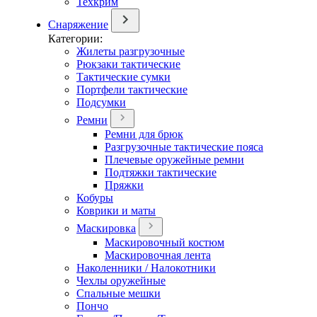
Техкрим
Снаряжение
Категории:
Жилеты разгрузочные
Рюкзаки тактические
Тактические сумки
Портфели тактические
Подсумки
Ремни
Ремни для брюк
Разгрузочные тактические пояса
Плечевые оружейные ремни
Подтяжки тактические
Пряжки
Кобуры
Коврики и маты
Маскировка
Маскировочный костюм
Маскировочная лента
Наколенники / Налокотники
Чехлы оружейные
Спальные мешки
Пончо