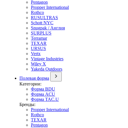
Pentagon
Propper International
Rothco
RUSULTRAS
Schott NYC
Snugpak / Англия
SURPLUS
Terramar
TEXAR
URSUS
Vertx
Vintage Industries
Wiley X
Yakeda Outdoors
Полевая форма
Категории:
Форма BDU
Форма ACU
Форма TAC.U
Бренды:
Propper International
Rothco
TEXAR
Pentagon