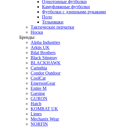
Однотонные футболки
Камуфляжные футболки
Футболки с длинными рукавами
Поло
Тельняшки
Тактические перчатки
Носки
Бренды:
Alpha Industries
Arktis UK
Bilal Brothers
Black Stingray
BLACKHAWK
Carinthia
Condor Outdoor
CoolCat
EmersonGear
Entire M
Garsing
GURON
Hatch
KOMBAT UK
Limes
Mechanix Wear
NORFIN