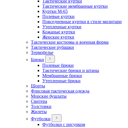
Тактические куртки
Тактические мембранные куртки
Куртки М-65
Полевые куртки
Повседневные куртки в стиле милитари
Утепленные куртки
Кожаные куртки
Женские куртки
Тактические костюмы и военная форма
Тактические рубашки
Термобелье
Брюки
Полевые брюки
Тактические брюки и штаны
Мембранные брюки
Утепленные брюки
Шорты
Флисовая тактическая одежда
Морские бушлаты
Свитера
Толстовки
Жилеты
Футболки
Футболки с рисунком