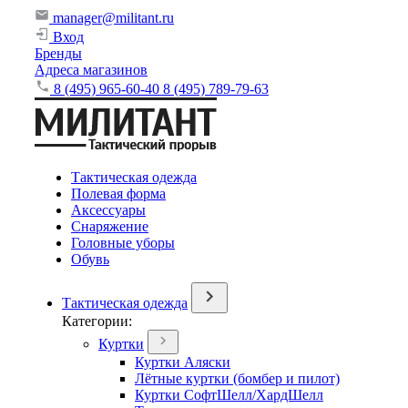
manager@militant.ru
Вход
Бренды
Адреса магазинов
8 (495) 965-60-40
8 (495) 789-79-63
Тактическая одежда
Полевая форма
Аксессуары
Снаряжение
Головные уборы
Обувь
Тактическая одежда
Категории:
Куртки
Куртки Аляски
Лётные куртки (бомбер и пилот)
Куртки СофтШелл/ХардШелл