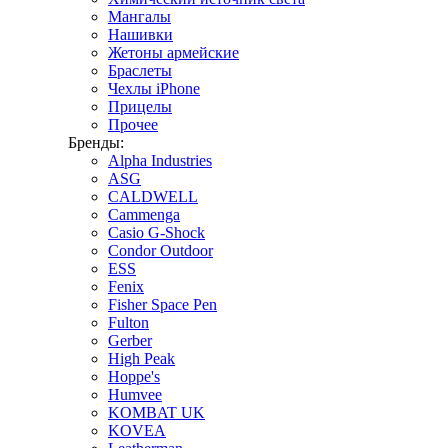
Мангалы
Нашивки
Жетоны армейские
Браслеты
Чехлы iPhone
Прицелы
Прочее
Бренды:
Alpha Industries
ASG
CALDWELL
Cammenga
Casio G-Shock
Condor Outdoor
ESS
Fenix
Fisher Space Pen
Fulton
Gerber
High Peak
Hoppe's
Humvee
KOMBAT UK
KOVEA