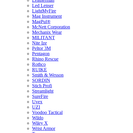
Leatherman
Led Lenser
LightMyFire
Mag Instrument
MagPul®
McNett Corporation
Mechanix Wear
MILITANT
Nite Ize
Peltor 3M
Pentagon
Rhino Rescue
Rothco
RUIKE
Smith & Wesson
SORDIN
Stich Profi
Streamlight
SureFire
Uvex
UZI
Voodoo Tactical
Wildo
Wiley X
Wrist Armor