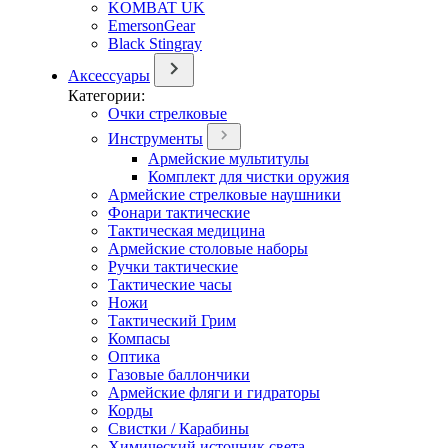
KOMBAT UK
EmersonGear
Black Stingray
Аксессуары
Категории:
Очки стрелковые
Инструменты
Армейские мультитулы
Комплект для чистки оружия
Армейские стрелковые наушники
Фонари тактические
Тактическая медицина
Армейские столовые наборы
Ручки тактические
Тактические часы
Ножи
Тактический Грим
Компасы
Оптика
Газовые баллончики
Армейские фляги и гидраторы
Корды
Свистки / Карабины
Химический источник света